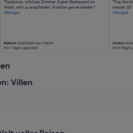
"Sauberes, schönes Zimmer. Super Restaurant im
"Top Servic
Hotel, sehr zu empfehlen. Komme gerne wieder."
wieder 👍"
Weniger
Weniger
Robert
Aufenthalt von 1 Nacht
Andre
Aufen
Vor 7 Tagen gepostet
Vor 8 Tagen 
ren
n: Villen