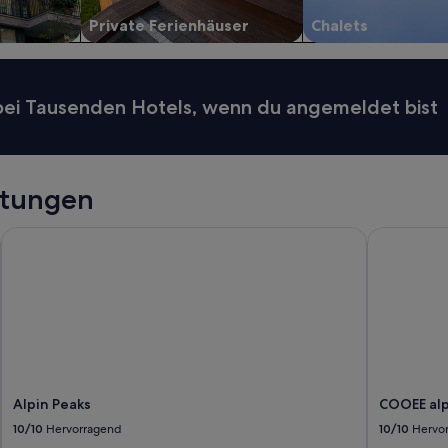
Private Ferienhäuser
Chalets
 bei Tausenden Hotels, wenn du angemeldet bist
rtungen
Alpin Peaks
COOEE alpi
Alpin Peaks
COOEE alp
10/10
Hervorragend
10/10
Hervo