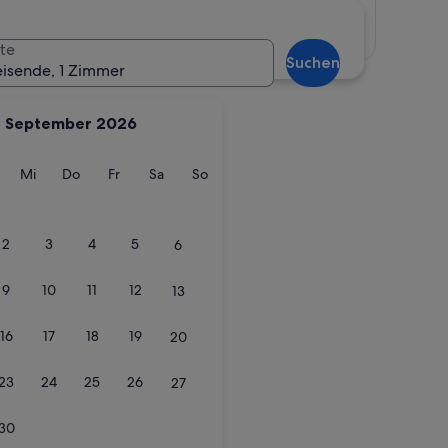
Karte anzeigen
te
Suchen
eisende, 1 Zimmer
September 2026
g
ienstag
Mittwoch
Donnerstag
Freitag
Samstag
Sonntag
Mi
Do
Fr
Sa
So
2
3
4
5
6
9
10
11
12
13
16
17
18
19
20
23
24
25
26
27
30