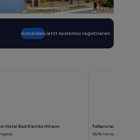
Ferienwohnungen
Villen
Anmelden
Jetzt kostenlos registrieren
n Hotel Bad Kleinkirchheim
Falkensteiner Hotel Cri
in Hotel Bad Kleinkirchheim
Falkensteiner Hotel Cri
rragend
10/10
Hervorragend