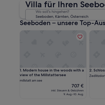
30. Okt. - 1. Nov.
Villa für Ihren See
Wo soll’s hingehen?
Seeboden – unsere Top-Ausw
Modern house in the woods with a view of the Mil
Schloss B
Modern house in the woods with a view of the Mil
Schloss B
1. Modern house in the woods with a
2. Schlos
view of the Millstattersee
Zedlitzdor
millstatt am see
Der
707 €
Preis
inkl. Steuern & Gebühren
beträgt
9. Aug.–10. Aug.
707 €