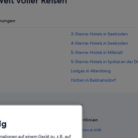
elt voller Reisen
nungen
3-Sterne-Hotels in Seeboden
4-Sterne-Hotels in Seeboden
5-Sterne-Hotels in Millstatt
5-Sterne-Hotels in Spittal an der D
Lodges in Altersberg
Hütten in Baldramsdorf
Aparthotels in Gemeinde Mallnitz
Hütten in Gemeinde Mallnitz
Pousadas in Gemeinde Mallnitz
Pensionen in Laubendorf
Richtlinien
ig
Gasthäuser in Lieserhofen
 Österreich
Expedia.at AGB
Ferienwohnungen in Millstatt
mationen auf einem Gerät zu, z.B. auf