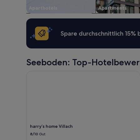
sich
Aparthotels
Apartments
ändern.
Es
können
zusätzliche
Bedingungen
Spare durchschnittlich 15%
gelten.
Seeboden: Top-Hotelbewe
harry’s home Villach
harry’s home Villach
8/10
Gut