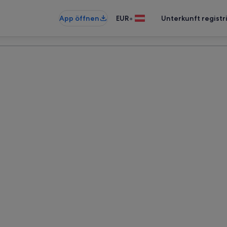
•
App öffnen
EUR
Unterkunft registr