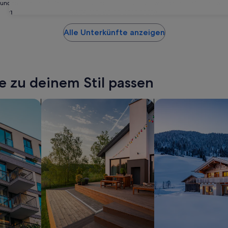
24 Stunden für einen Aufenthalt mit 1 Übernachtung von 2 Erwachsenen gefunden wu
zusätzliche Bedingungen gelten.
31
Alle Unterkünfte anzeigen
e zu deinem Stil passen
ents
Suche nach privaten Ferienhäusern
Suche nach Chalets