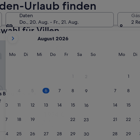
27. Nov. - 29. Nov.
boden-Urlaub finden
Daten
Gäs
Do., 20. Aug. - Fr., 21. Aug.
2 R
ahl für Villen
Derzeit
August 2026
werden
lstattersee
erg Klösterle
die
Monate
Montag
Dienstag
Mittwoch
Donnerstag
Freitag
Samstag
Sonntag
Monta
D
Mo
Di
Mi
Do
Fr
Sa
So
Mo
Di
August
2026
und
1
1
2
September
2026
3
4
5
6
7
8
7
8
9
angezeigt.
lstattersee
erg Klösterle
s Berg Klösterle
f
10
11
12
13
14
15
14
15
16
Der
1.954 €
Preis
17
18
19
20
21
22
21
22
23
inkl. Steuern & Gebühren
beträgt
9. Aug.–10. Aug.
1.954 €
24
25
26
27
28
29
28
29
30