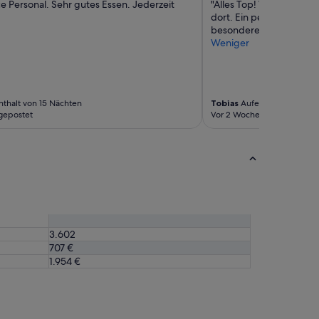
e Personal. Sehr gutes Essen. Jederzeit
"Alles Top! Wir waren m
dort. Ein perfekter Urla
besonderes Lob an die 
Weniger
thalt von 15 Nächten
Tobias
Aufenthalt von 6 Nä
gepostet
Vor 2 Wochen gepostet
3.602
707 €
1.954 €