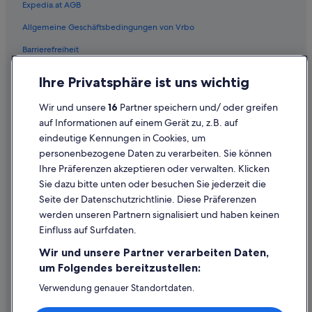
Expedia.at AGB
Allgemeine Geschäftsbedingungen von Vrbo
Barrierefreiheit
Einreisebestimmungen
Ihre Privatsphäre ist uns wichtig
Datenschutzerklärung
Wir und unsere
16
Partner speichern und/ oder greifen
Cookie-Erklärung
auf Informationen auf einem Gerät zu, z.B. auf
eindeutige Kennungen in Cookies, um
Rechtliche Hinweise/Kontakt
personenbezogene Daten zu verarbeiten. Sie können
Inhaltsrichtlinien und Melden von Inhalten
Ihre Präferenzen akzeptieren oder verwalten. Klicken
Sie dazu bitte unten oder besuchen Sie jederzeit die
Hilfe
Seite der Datenschutzrichtlinie. Diese Präferenzen
werden unseren Partnern signalisiert und haben keinen
Hilfe
Einfluss auf Surfdaten.
Buchung ändern oder stornieren
Wir und unsere Partner verarbeiten Daten,
Rückerstattungsprozess und Zeitrahmen
um Folgendes bereitzustellen:
Buchen Sie einen Flug mit einer Gutschrift bei der Fluggesellschaft
Verwendung genauer Standortdaten.
Endgeräteeigenschaften zur Identifikation aktiv abfragen.
Internationale Reisedokumente
Speichern von oder Zugriff auf Informationen auf einem