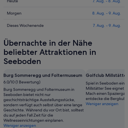
Prüfe
Heute
7. Aug. - 8. Aug.
die
Preise
Prüfe
Morgen
8. Aug. - 9. Aug.
für
die
Seeboden
Preise
Prüfe
Dieses Wochenende
7. Aug. - 9. Aug.
heute
für
die
Nacht,
Seeboden
Preise
Übernachte in der Nähe
7.
morgen
für
Aug.
Nacht,
Seeboden
beliebter Attraktionen in
-
8.
dieses
Seeboden
8.
Aug.
Wochenende,
Aug.
-
7.
9.
Aug.
Burg Sommeregg und Foltermuseum
Golfclub Millstätte
Aug.
-
6.0/10 (1 Bewertung)
Spiel in Seeboden eine
9.
Millstätter See eignet s
Burg Sommeregg und Foltermuseum in
Aug.
Mach einen Spaziergan
Seeboden bietet nicht nur
entdecke die Bergkulis
geschichtsträchtige Ausstellungsstücke,
Weniger anzeigen
sondern verfügt auch selbst über eine lange
Geschichte. Während du vor Ort bist, solltest
du auf jeden Fall Zeit für die
Wellnesseinrichtungen einplanen.
Weniger anzeigen