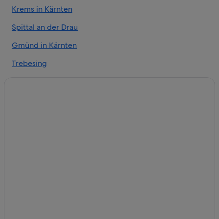
Krems in Kärnten
Hütten in Gemeinde Mallnitz
Pensionen in Gemeinde Mallnitz
Spittal an der Drau
Pousadas in Gemeinde Mallnitz
Gmünd in Kärnten
Wohnungen in Gemeinde Mallnitz
Trebesing
Hotels nahe Goldeckbahn
Lendorf
Pensionen in Laubendorf
Baldramsdorf
Günstige in Lieserbruecke
Gasthäuser in Lieserhofen
St. Peter in Holz
Villen in Lieserhofen
Lieserhofen
Ferienwohnungen in Millstatt
Lurnbichl
B&B in Millstatt
Zlatting
Gasthäuser in Millstatt
Golf in Millstatt
Pirk
Hotels mit Sauna in Millstatt
Hotels nahe Schloss Porcia und Museum für Volkskultur