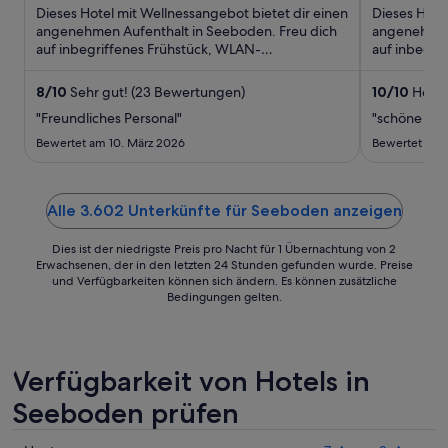
5
280 €
5
Dieses Hotel mit Wellnessangebot bietet dir einen
Dieses Hote
pro
angenehmen Aufenthalt in Seeboden. Freu dich
angenehmen 
auf inbegriffenes Frühstück, WLAN-
Nacht
auf inbegri
Internetzugang (kostenlos) und ...
Internetzuga
vom
6.
8
/
10
Sehr gut! (23 Bewertungen)
10
/
10
Hervo
Sept.
"Freundliches Personal"
"schöne lag
bis
Bewertet am 10. März 2026
Bewertet am 
zum
7.
Sept.
Alle 3.602 Unterkünfte für Seeboden anzeigen
Dies ist der niedrigste Preis pro Nacht für 1 Übernachtung von 2
Erwachsenen, der in den letzten 24 Stunden gefunden wurde. Preise
und Verfügbarkeiten können sich ändern. Es können zusätzliche
Bedingungen gelten.
Verfügbarkeit von Hotels in
Seeboden prüfen