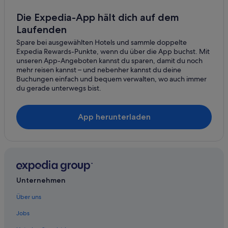
Campingplätze in Seeboden
Die Expedia-App hält dich auf dem
Laufenden
Familien in Seeboden
Spare bei ausgewählten Hotels und sammle doppelte
Golf in Seeboden
Expedia Rewards-Punkte, wenn du über die App buchst. Mit
Historische in Seeboden
unseren App-Angeboten kannst du sparen, damit du noch
mehr reisen kannst – und nebenher kannst du deine
Hotels mit Fitnessbereich in Seeboden
Buchungen einfach und bequem verwalten, wo auch immer
du gerade unterwegs bist.
Hotels mit Restaurant in Seeboden
Hotels mit Sauna in Seeboden
App herunterladen
Seeboden Hotels
Private Ferienhäuser in Seeboden
Villen in Seeboden
Wohnungen in Seeboden
Unternehmen
Ferienwohnungen in Spittal an der Drau
B&B in Spittal an der Drau
Über uns
Hostels in Spittal an der Drau
Jobs
Hotels mit Frühstück in Spittal an der Drau