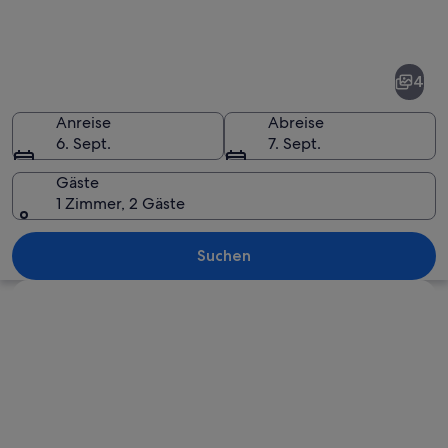
Fotos
von
Seeboden
4
Anreise
Abreise
6. Sept.
7. Sept.
Gäste
1 Zimmer, 2 Gäste
Ein See, umgeben von Bergen und eine
Suchen
Karte erkunden