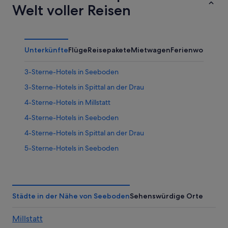
Welt voller Reisen
Unterkünfte
Flüge
Reisepakete
Mietwagen
Ferienwohnung
3-Sterne-Hotels in Seeboden
3-Sterne-Hotels in Spittal an der Drau
4-Sterne-Hotels in Millstatt
4-Sterne-Hotels in Seeboden
4-Sterne-Hotels in Spittal an der Drau
5-Sterne-Hotels in Seeboden
5-Sterne-Hotels in Spittal an der Drau
Hotels nahe Bahnhof Spittal-Millstättersee
Hotels nahe Burg Sommeregg und Foltermuseum
Städte in der Nähe von Seeboden
Sehenswürdige Orte
Aparthotels in Gemeinde Mallnitz
Millstatt
Cottages in Gemeinde Mallnitz