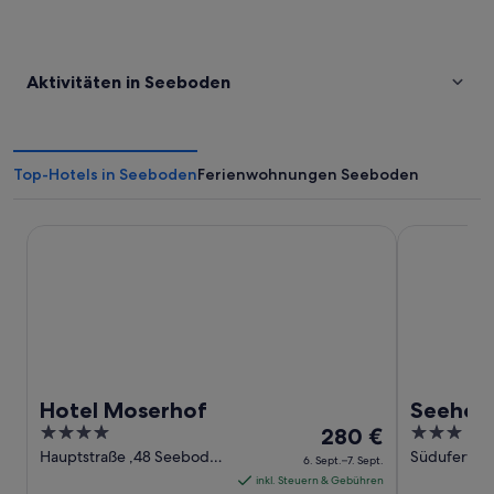
Aktivitäten in Seeboden
Top-Hotels in Seeboden
Ferienwohnungen Seeboden
Hotel Moserhof
Seehotel St
Hotel Moserhof
Seehote
4
Der
3
280 €
out
Preis
out
Hauptstraße ,48 Seeboden
Süduferwe
6. Sept.–7. Sept.
Kärnten
Kärnten
of
beträgt
of
inkl. Steuern & Gebühren