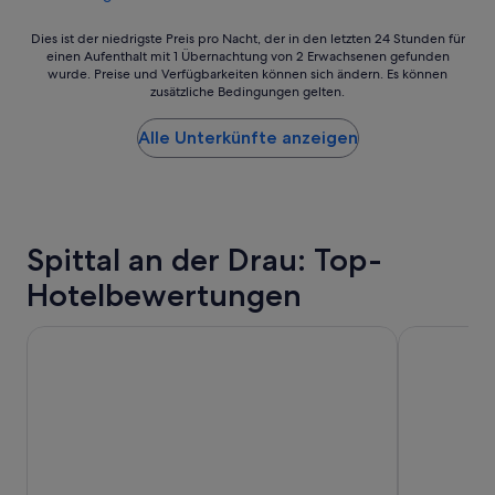
n
d
Dies
Dies ist der niedrigste Preis pro Nacht, der in den letzten 24 Stunden für
l
einen Aufenthalt mit 1 Übernachtung von 2 Erwachsenen gefunden
ist
i
wurde. Preise und Verfügbarkeiten können sich ändern. Es können
der
c
zusätzliche Bedingungen gelten.
niedrigste
h
Preis
e
Alle Unterkünfte anzeigen
pro
s
Nacht,
P
der
e
in
r
den
s
letzten
o
Spittal an der Drau: Top-
24 Stunden
n
für
a
Hotelbewertungen
einen
l
Aufenthalt
:
Falkensteiner Club Funimation Katschberg
Boutique H
mit
w
1 Übernachtung
a
von
s
2 Erwachsenen
w
gefunden
i
wurde.
l
Preise
l
und
m