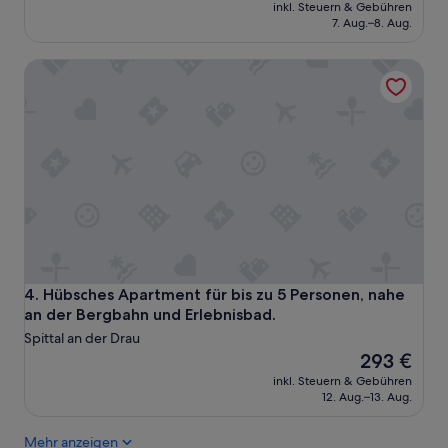
Preis
a
inkl. Steuern & Gebühren
beträgt
l
7. Aug.–8. Aug.
150 €
t
i
Hübsches Apartment für bis zu 5 Personen, nahe an der B
g
e
s
F
r
ü
h
s
t
ü
c
k
,
Hübsches Apartment für bis zu 5 Personen, nahe an der B
4. Hübsches Apartment für bis zu 5 Personen, nahe
s
an der Bergbahn und Erlebnisbad.
e
Spittal an der Drau
h
Der
293 €
r
Preis
inkl. Steuern & Gebühren
f
beträgt
12. Aug.–13. Aug.
r
293 €
e
u
Mehr anzeigen