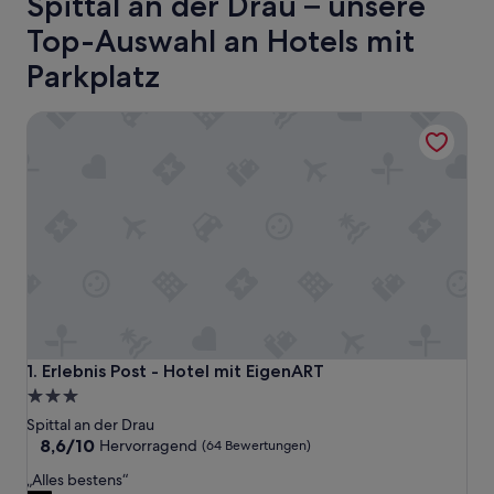
Spittal an der Drau – unsere
Top-Auswahl an Hotels mit
Parkplatz
Erlebnis Post - Hotel mit EigenART
Erlebnis Post - Hotel mit EigenART
1. Erlebnis Post - Hotel mit EigenART
3.0-
Sterne-
Spittal an der Drau
Unterkunft
8.6
8,6/10
Hervorragend
(64 Bewertungen)
von
„
„Alles bestens“
10,