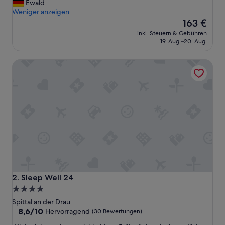
A
Ewald
Hervorragend,
l
Weniger anzeigen
(64
l
Der
163 €
Bewertungen)
e
Preis
inkl. Steuern & Gebühren
s
beträgt
19. Aug.–20. Aug.
b
163 €
e
Sleep Well 24
s
t
e
n
s
“
Sleep Well 24
2. Sleep Well 24
4.0-
Sterne-
Spittal an der Drau
Unterkunft
8.6
8,6/10
Hervorragend
(30 Bewertungen)
von