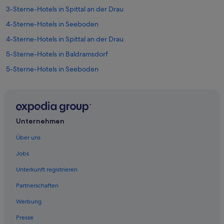
3-Sterne-Hotels in Spittal an der Drau
4-Sterne-Hotels in Seeboden
4-Sterne-Hotels in Spittal an der Drau
5-Sterne-Hotels in Baldramsdorf
5-Sterne-Hotels in Seeboden
5-Sterne-Hotels in Spittal an der Drau
Hotels nahe Bahnhof Spittal-Millstättersee
Günstige in Baldramsdorf
Unternehmen
Strand in Baldramsdorf
Über uns
Baldramsdorf Hotels
Jobs
Hütten in Baldramsdorf
Unterkunft registrieren
Aparthotels in Gemeinde Mallnitz
Partnerschaften
Cottages in Gemeinde Mallnitz
Werbung
Hütten in Gemeinde Mallnitz
Presse
Pensionen in Gemeinde Mallnitz