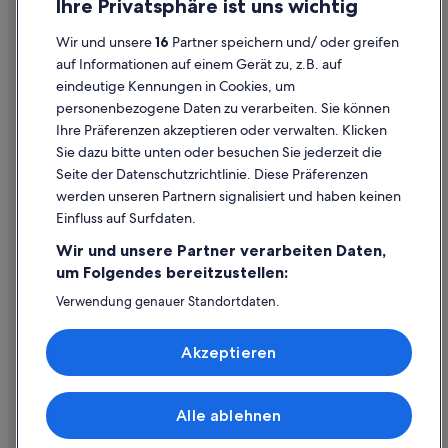
Ihre Privatsphäre ist uns wichtig
Haustierfreundliche in Millstatt
Datenschutzerklärung
Wir und unsere
16
Partner speichern und/ oder greifen
Abenteuer in Millstatt
Cookie-Erklärung
auf Informationen auf einem Gerät zu, z.B. auf
Hotels mit Wellnessbereich in Millstatt
eindeutige Kennungen in Cookies, um
Rechtliche Hinweise/Kontakt
personenbezogene Daten zu verarbeiten. Sie können
Hotels nahe Schloss Porcia und Museum für Volkskultur
Inhaltsrichtlinien und Melden von Inhalten
Ihre Präferenzen akzeptieren oder verwalten. Klicken
Campingplätze in Seeboden
Sie dazu bitte unten oder besuchen Sie jederzeit die
Hilfe
Familien in Seeboden
Seite der Datenschutzrichtlinie. Diese Präferenzen
werden unseren Partnern signalisiert und haben keinen
Golf in Seeboden
Hilfe
Einfluss auf Surfdaten.
Historische in Seeboden
Buchung ändern oder stornieren
Wir und unsere Partner verarbeiten Daten,
Hotels mit Fitnessbereich in Seeboden
Rückerstattungsprozess und Zeitrahmen
um Folgendes bereitzustellen:
Hotels mit Restaurant in Seeboden
Buchen Sie einen Flug mit einer Gutschrift bei der Fluggesellschaft
Verwendung genauer Standortdaten.
Endgeräteeigenschaften zur Identifikation aktiv abfragen.
Hotels mit Sauna in Seeboden
Internationale Reisedokumente
Speichern von oder Zugriff auf Informationen auf einem
Seeboden Hotels
Akzeptieren
Endgerät. Personalisierte Werbung und Inhalte, Messung
von Werbeleistung und der Performance von Inhalten,
Private Ferienhäuser in Seeboden
Zielgruppenforschung sowie Entwicklung und
Verbesserung von Angeboten.
Villen in Seeboden
Alle ablehnen
© 2026 Expedia, Inc., ein Unternehmen der Expedia Group. Alle Rechte
Liste der Partner (Lieferanten)
vorbehalten. Expedia und das Expedia-Logo sind Handelsmarken oder
Wohnungen in Seeboden