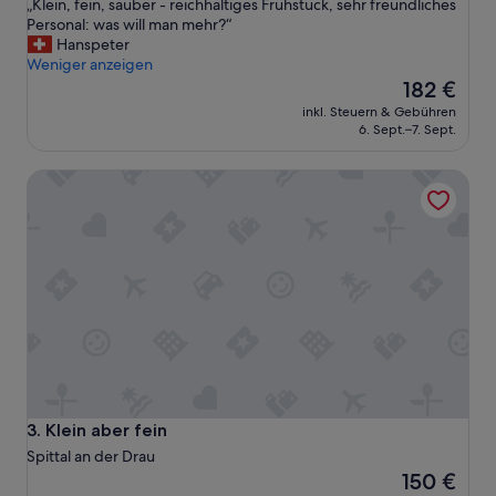
„
„Klein, fein, sauber - reichhaltiges Frühstück, sehr freundliches
10,
K
Personal: was will man mehr?“
Hervorragend,
l
Hanspeter
(30
e
Weniger anzeigen
Bewertungen)
i
Der
182 €
n
Preis
inkl. Steuern & Gebühren
,
beträgt
6. Sept.–7. Sept.
f
182 €
e
Klein aber fein
i
n
,
s
a
u
b
e
r
-
r
e
i
Klein aber fein
3. Klein aber fein
c
Spittal an der Drau
h
Der
150 €
h