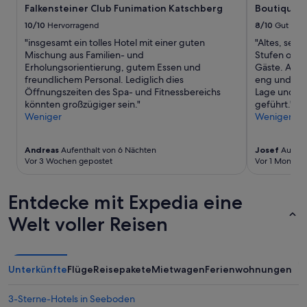
Verfügbarkeiten
a
Falkensteiner Club Funimation Katschberg
Boutique 
können
n
sich
10/10
Hervorragend
8/10
Gut
m
ändern.
"insgesamt ein tolles Hotel mit einer guten
"Altes, sehr
e
Es
Mischung aus Familien- und
Stufen ohne 
h
können
Erholungsorientierung, gutem Essen und
Gäste. Auße
r
zusätzliche
freundlichem Personal. Lediglich dies
eng und max
?
Bedingungen
Öffnungszeiten des Spa- und Fitnessbereichs
Lage und seh
“
gelten.
könnten großzügiger sein."
geführt."
Weniger
Weniger
Andreas
Aufenthalt von 6 Nächten
Josef
Aufent
Vor 3 Wochen gepostet
Vor 1 Monat g
Entdecke mit Expedia eine
Welt voller Reisen
Unterkünfte
Flüge
Reisepakete
Mietwagen
Ferienwohnungen
3-Sterne-Hotels in Seeboden