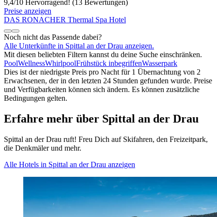
9,4
/
10
Hervorragend! (13 Bewertungen)
Preise anzeigen
DAS RONACHER Thermal Spa Hotel
Noch nicht das Passende dabei?
Alle Unterkünfte in Spittal an der Drau anzeigen.
Mit diesen beliebten Filtern kannst du deine Suche einschränken.
Pool
Wellness
Whirlpool
Frühstück inbegriffen
Wasserpark
Dies ist der niedrigste Preis pro Nacht für 1 Übernachtung von 2
Erwachsenen, der in den letzten 24 Stunden gefunden wurde. Preise
und Verfügbarkeiten können sich ändern. Es können zusätzliche
Bedingungen gelten.
Erfahre mehr über Spittal an der Drau
Spittal an der Drau ruft! Freu Dich auf Skifahren, den Freizeitpark,
die Denkmäler und mehr.
Alle Hotels in Spittal an der Drau anzeigen