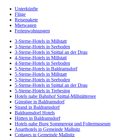
Unterkünfte
Flüge
Reisepakete
Mietwagen
Ferienwohnungen
3-Sterne-Hotels in Millstatt
3-Sterne-Hotels in Seeboden
3-Sterne-Hotels in Spittal an der Drau
4-Sterne-Hotels in Millstatt
4-Sterne-Hotels in Seeboden
5-Sterne-Hotels in Baldramsdorf
5-Sterne-Hotels in Millstatt
5-Sterne-Hotels in Seeboden
5-Sterne-Hotels in Spittal an der Drau
5-Sterne-Hotels in Trebesing
Hotels nahe Bahnhof Spittal-Millstättersee
Günstige in Baldramsdorf
Strand in Baldramsdorf
Baldramsdorf Hotels
Hütten in Baldramsdorf
Hotels nahe Burg Sommeregg und Foltermuseum
Aparthotels in Gemeinde Mallnitz
Cottages in Gemeinde Mallnitz