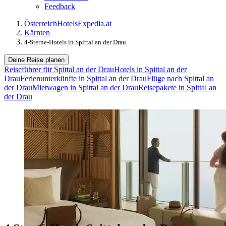
Feedback
Österreich
Hotels
Expedia.at
Kärnten
4-Sterne-Hotels in Spittal an der Drau
Deine Reise planen
Reiseführer für Spittal an der Drau
Hotels in Spittal an der
Drau
Ferienunterkünfte in Spittal an der Drau
Flüge nach Spittal an
der Drau
Mietwagen in Spittal an der Drau
Reisepakete in Spittal an
der Drau