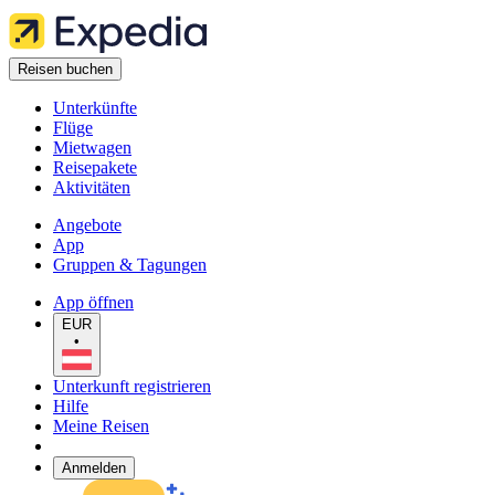
Reisen buchen
Unterkünfte
Flüge
Mietwagen
Reisepakete
Aktivitäten
Angebote
App
Gruppen & Tagungen
App öffnen
EUR
•
Unterkunft registrieren
Hilfe
Meine Reisen
Anmelden