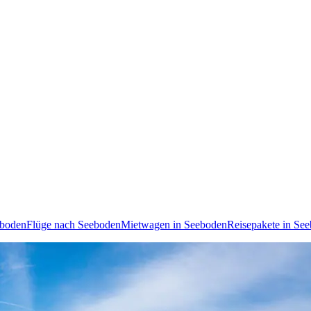
eboden
Flüge nach Seeboden
Mietwagen in Seeboden
Reisepakete in Se