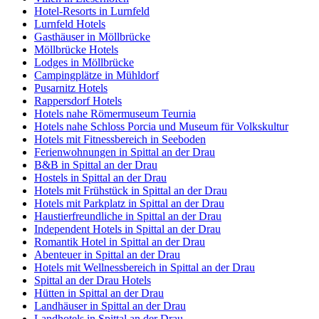
Hotel-Resorts in Lurnfeld
Lurnfeld Hotels
Gasthäuser in Möllbrücke
Möllbrücke Hotels
Lodges in Möllbrücke
Campingplätze in Mühldorf
Pusarnitz Hotels
Rappersdorf Hotels
Hotels nahe Römermuseum Teurnia
Hotels nahe Schloss Porcia und Museum für Volkskultur
Hotels mit Fitnessbereich in Seeboden
Ferienwohnungen in Spittal an der Drau
B&B in Spittal an der Drau
Hostels in Spittal an der Drau
Hotels mit Frühstück in Spittal an der Drau
Hotels mit Parkplatz in Spittal an der Drau
Haustierfreundliche in Spittal an der Drau
Independent Hotels in Spittal an der Drau
Romantik Hotel in Spittal an der Drau
Abenteuer in Spittal an der Drau
Hotels mit Wellnessbereich in Spittal an der Drau
Spittal an der Drau Hotels
Hütten in Spittal an der Drau
Landhäuser in Spittal an der Drau
Landhotels in Spittal an der Drau