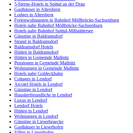
5-Sterne-Hotels in Spittal an der Drau
Gasthäuser in Altersberg
Lodges in Altersberg
Ferienwohnungen in Bahnhof Möllbrücke-Sachsenburg
Hotels nahe Bahnhof Möllbrücke-Sachsenburg
Hotels nahe Bahnhof Spittal-Millstättersee
Günstige in Baldramsdorf
Strand in Baldramsdorf
Baldramsdorf Hotels
Hütten in Baldramsdorf
Hütten in Gemeinde Mallnitz
Pensionen in Gemeinde Mallnitz
Wohnungen in Gemeinde Mallnitz
Hotels nahe Goldeckbahn
Cottages in Lendorf
Arcotel Hotels in Lendorf
Günstige in Lendorf
Haustierfreundliche in Lendorf
Luxus in Lendorf
Lendorf Hotels
Hütten in Lendorf
Wohnungen in Lendorf
Günstige in Lieserbruecke
Gasthäuser in Lieserhofen
Villen in Lieserhofen