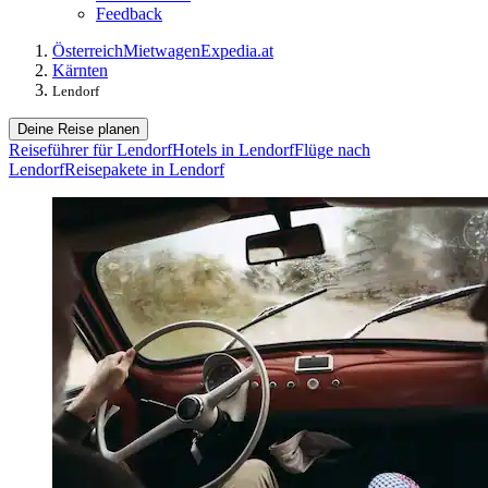
Feedback
Österreich
Mietwagen
Expedia.at
Kärnten
Lendorf
Deine Reise planen
Reiseführer für Lendorf
Hotels in Lendorf
Flüge nach
Lendorf
Reisepakete in Lendorf