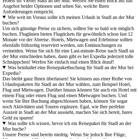
Hotels im Viertel Stadl an der Mur. Werfen Sie einen Blick auf das
Angebot beider Optionen und sehen Sie, welche Ihren
Anforderungen entspricht.
Wie weit im Voraus sollte ich meinen Urlaub in Stadl an der Mur
buchen?
Um sich günstige Preise zu sichern, sollten Sie so bald wie möglich
buchen. Fluglinien bieten Flugtickets für gewöhnlich schon fast 12
Monate vor der Abreise. Hotels, Mietwagen und Erlebnisse sollten
ebenfalls frühzeitig reserviert werden, um Enttäuschungen zu
vermeiden. Wenn Sie sich für eine Last-minute-Reise nach Stadl an
der Mur entschieden haben, dann gibt es bei Expedia jederzeit tolle
Schnäppchen! Werfen Sie einfach mal einen Blick drauf!
Was beinhaltet eine Reisepaketbuchung für Stadl an der Mur bei
Expedia?
Das bleibt ganz Ihnen überlassen! Sie können aus einer Reihe von
Urlaubspaketen für Stadl an der Mur wählen, zum Beispiel Hotel,
Flug und Mietwagen. Darüber hinaus können Sie auch ein Hotel mit
einem Flug oder einen Flug und einen Mietwagen buchen. Und
wenn Sie Ihre Buchung abgeschlossen haben, können Sie sogar
noch Aktivitäten und Touren ergänzen. Egal, wie Ihre perfekte
Auszeit in Stadl an der Mur aussieht, machen Sie sich bereit, bares
Geld zu sparen!
Was sollte ich wissen, bevor ich ein Reisepaket für Stadl an der
Mur buche?
Unsere Preise sind bereits niedrig. Wenn Sie jedoch Ihre Flüge,