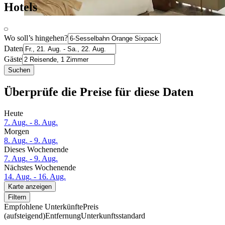
Hotels
Wo soll’s hingehen?
Daten
Gäste
Suchen
Überprüfe die Preise für diese Daten
Heute
7. Aug. - 8. Aug.
Morgen
8. Aug. - 9. Aug.
Dieses Wochenende
7. Aug. - 9. Aug.
Nächstes Wochenende
14. Aug. - 16. Aug.
Karte anzeigen
Filtern
Empfohlene Unterkünfte
Preis
(aufsteigend)
Entfernung
Unterkunftsstandard