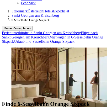
Feedback
Steiermark
Österreich
Hotels
Expedia.at
Sankt Georgen am Kreischberg
6-Sesselbahn Orange Sixpack
Deine Reise planen
Ferienunterkünfte in Sankt Georgen am Kreischberg
Flüge nach
Sankt Georgen am Kreischberg
Mietwagen in 6-Sesselbahn Orange
Sixpack
Urlaub in 6-Sesselbahn Orange Sixpack
Finde 6-Sesselbahn Orange Sixpack