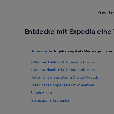
8.
Aug.
Wochene
Aug.
-
7.
9.
Aug.
Predlitz
Aug.
-
9.
Aug.
Entdecke mit Expedia eine 
Unterkünfte
Flüge
Reisepakete
Mietwagen
Feri
2-Sterne-Hotels in St. Lorenzen ob Murau
4-Sterne-Hotels in St. Lorenzen ob Murau
Hotels nahe 6-Sesselbahn Orange Sixpack
Hotels nahe Doppelsessellift Rosenkranz
Einach Hotels
Gasthäuser in Krakaudorf
Luxus in Krakaudorf