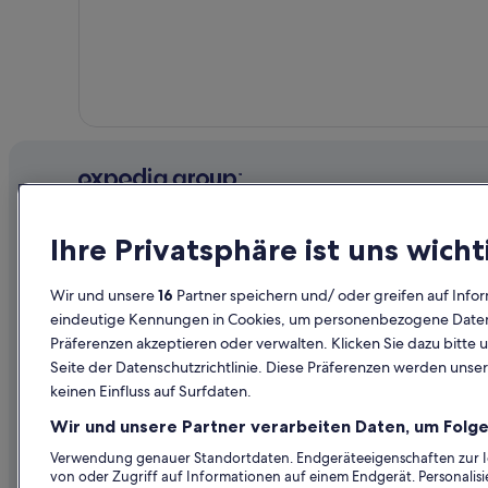
Wohnungen in Seebach
Hotels nahe Skigebiet Kreischberg
Hotels mit Fitnessbereich in St. Lorenzen ob Murau
Luxus in St. Lorenzen ob Murau
St. Ruprecht ob Murau Hotels
Chalets in Stadl an der Mur
Stadl an der Mur Hotels
Unternehmen
Erkunden
Ihre Privatsphäre ist uns wicht
Über uns
Reiseführer
Wir und unsere
16
Partner speichern und/ oder greifen auf Infor
Jobs
Hotels in Ös
eindeutige Kennungen in Cookies, um personenbezogene Daten 
Unterkunft registrieren
Ferienwohn
Präferenzen akzeptieren oder verwalten. Klicken Sie dazu bitte 
Seite der Datenschutzrichtlinie. Diese Präferenzen werden unser
Partnerschaften
Städtereise
keinen Einfluss auf Surfdaten.
Werbung
Flüge in Öst
Wir und unsere Partner verarbeiten Daten, um Folge
Presse
Mietwagen 
Verwendung genauer Standortdaten. Endgeräteeigenschaften zur Ide
von oder Zugriff auf Informationen auf einem Endgerät. Personali
Alle Unterku