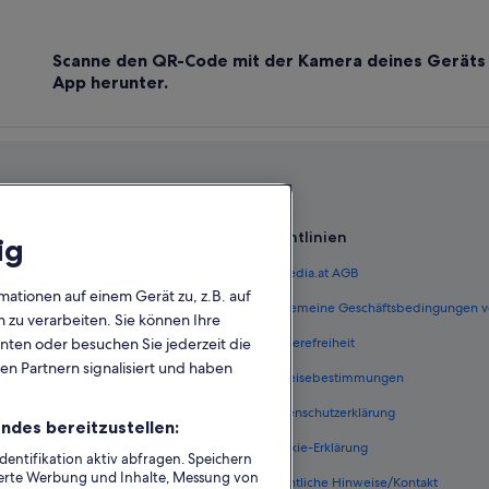
Hotels nahe Skigebiet Frauenalpe
Ferienwohnungen in St. Lorenzen
Scanne den QR-Code mit der Kamera deines Geräts 
Hotels mit Restaurant in St. Loren
App herunter.
St. Lorenzen ob Murau Hotels
Wohnungen in St. Ruprecht ob Mu
Günstige in Stadl an der Mur
Stadl-Predlitz Hotels
Richtlinien
ig
 Österreich
Expedia.at AGB
mationen auf einem Gerät zu, z.B. auf
terreich
Allgemeine Geschäftsbedingungen v
zu verarbeiten. Sie können Ihre
ungen Österreich
Barrierefreiheit
unten oder besuchen Sie jederzeit die
en Partnern signalisiert und haben
n Österreich
Einreisebestimmungen
erreich
Datenschutzerklärung
ndes bereitzustellen:
Österreich
Cookie-Erklärung
ntifikation aktiv abfragen. Speichern
sierte Werbung und Inhalte, Messung von
nftsarten
Rechtliche Hinweise/Kontakt