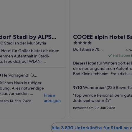
dorf Stadl by ALPS
COOEE alpin Hotel B
4
ORTS
00 Stadl an der Mur Styria
Kleinkirchheim
out
Dorfstrasse 78
 Hotel für Golfer bietet dir einen
6. S
Bad
of
ehmen Aufenthalt in Stadl-
inkl. Steuern
Kleinkirchheim
tz. Freu dich auf WLAN-
5
Dieses Hotel für Wintersportler 
etzugang (kostenlos), Parken
dir einen angenehmen Aufenthal
ervice (kostenlos) ...
Bad Kleinkirchheim. Freu dich a
0
Hervorragend! (3
WLAN-Internetzugang (kostenlo
tungen)
liches Haus in ruhiger
Parken ohne Service ...
9
/
10
Wunderbar! (235 Bewertu
ung. Alles notwendige
 Haus vorhanden.
Preise
"Top Service Personal. Sehr gut
 Feuerstelle für
anzeigen
Jederzeit wieder 👍"
et am 13. Feb. 2026
liche Stunden. Die
Bewertet am 29. Juli 2026
ist ideal zum
rmen nach einem
 Skitag"
Alle 3.830 Unterkünfte für Stadl an