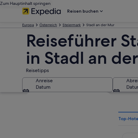
Zum Hauptinhalt springen
Reisen buchen
Europa
Österreich
Steiermark
Stadl an der Mur
Reiseführer S
in Stadl an d
Reisetipps
Anreise
Abre
Datum
Dat
Karte erkunden
Top-Hotel
Almdor