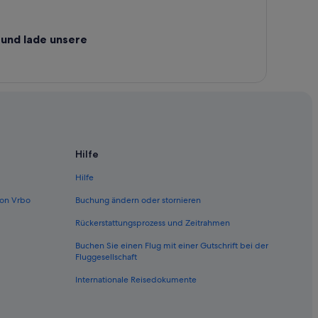
-Murau
 ob Murau
und lade unsere
zen ob Murau
rau
Hilfe
Hilfe
on Vrbo
Buchung ändern oder stornieren
Rückerstattungsprozess und Zeitrahmen
Buchen Sie einen Flug mit einer Gutschrift bei der
Fluggesellschaft
Internationale Reisedokumente