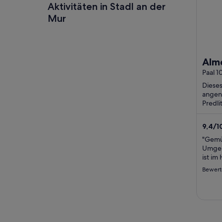
Aktivitäten in Stadl an der
Mur
Alm
RES
Paal 1
Dieses
angen
Predli
Intern
ohne S
9,4
/
1
Bewer
"Gemüt
Umgeb
ist im
Schöne
Bewert
gemüt
Sauna 
aufwä
langen