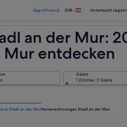
•
App öffnen
EUR
Unterkunft registr
tadl an der Mur: 
er Mur entdecken
ise
Gäste
um
1 Zimmer, 2 Gäste
s in Stadl an der Mur
Ferienwohnungen Stadl an der Mur
f Stadl by ALPS RESORTS
COOEE alpin Hotel Bad Klein