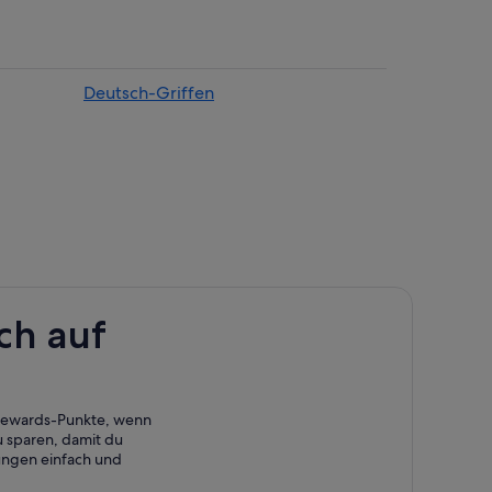
Deutsch-Griffen
ch
rrach
Kreischberg
ch auf
schberg
rgen am Kreischberg
am Kreischberg
 Rewards-Punkte, wenn
chberg
 sparen, damit du
ungen einfach und