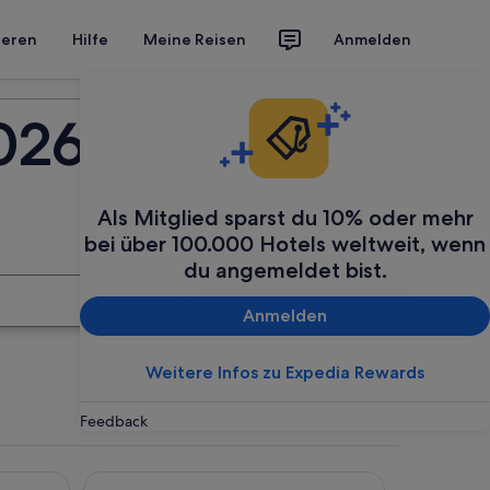
ieren
Hilfe
Meine Reisen
Anmelden
Deine Reise planen
2026 das Beste
Als Mitglied sparst du 10% oder mehr
bei über 100.000 Hotels weltweit, wenn
du angemeldet bist.
Suchen
Anmelden
Weitere Infos zu Expedia Rewards
Feedback
kirchheim
Falkensteiner Club Funimation Katschberg