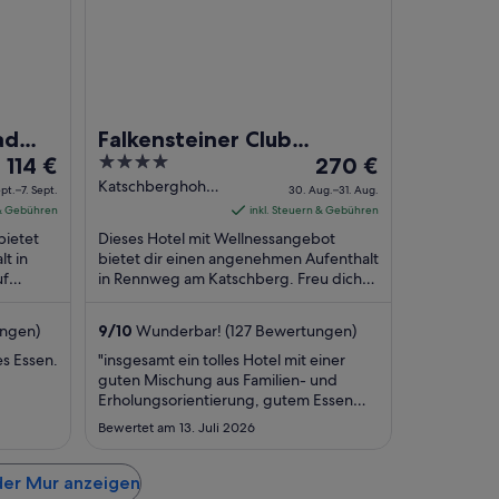
ad
Falkensteiner Club
Der
4
Der
114 €
Funimation Katschberg
270 €
Preis
out
Preis
Katschberghohe
ept.–7. Sept.
30. Aug.–31. Aug.
20 Rennweg am
beträgt
of
beträgt
 & Gebühren
inkl. Steuern & Gebühren
Katschberg
114 €
5
270 €
bietet
Dieses Hotel mit Wellnessangebot
Carinthia
pro
pro
t in
bietet dir einen angenehmen Aufenthalt
uf
Nacht
in Rennweg am Katschberg. Freu dich
Nacht
s),
auf inbegriffenes Frühstück, WLAN-
vom
vom
Internetzugang ...
6.
30.
ngen)
9
/
10
Wunderbar! (127 Bewertungen)
Sept.
Aug.
es Essen.
"insgesamt ein tolles Hotel mit einer
bis
bis
guten Mischung aus Familien- und
zum
zum
Erholungsorientierung, gutem Essen
7.
31.
und freundlichem Personal. Lediglich
Bewertet am 13. Juli 2026
dies Öffnungszeiten des Spa- und
Sept.
Aug.
Fitnessbereichs könnten großzügiger
sein."
 der Mur anzeigen