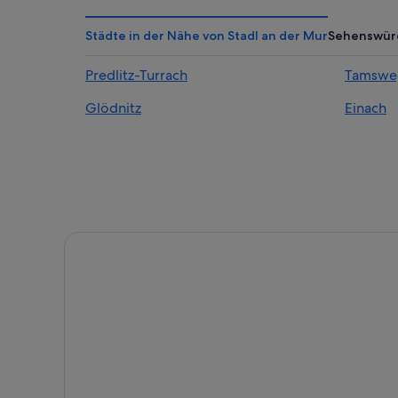
Chalets in Krakauebene
Private Ferienhäuser in Krakauebene
Städte in der Nähe von Stadl an der Mur
Sehenswür
Private Ferienhäuser in Krakauschatten
Predlitz-Turrach
Tamswe
Chalets in Kreischberg
Glödnitz
Einach
Hütten in Kreischberg
Chalets in Predlitz-Turrach
Predlitz-Turrach Hotels
Pensionen in Predlitz-Turrach
Aparthotels in Ranten
Ranten Hotels
Ferienwohnungen in Sankt Georgen am Kreischber
Gasthäuser in Sankt Georgen am Kreischberg
Hotels mit Kinderbetreuung in Sankt Georgen am K
Sankt Georgen am Kreischberg Hotels
Landhäuser in Sankt Georgen ob Murau