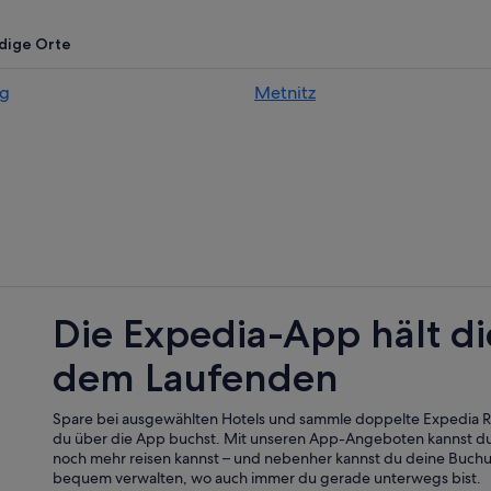
Hütten in Krakauebene
Krakauschatten Hotels
dige Orte
Ferienwohnungen in Kreischberg
g
Metnitz
Romantik Hotel in Kreischberg
Ferienwohnungen in Predlitz-Turra
Ferienparks in Predlitz-Turrach
Hütten in Predlitz-Turrach
Private Ferienhäuser in Predlitz-Tu
Günstige in Ranten
Aparthotels in Sankt Georgen am 
Die Expedia-App hält di
g
Chalets in Sankt Georgen am Krei
dem Laufenden
Hotels mit Frühstück in Sankt Geo
reischberg
Hotels mit Pool in Sankt Georgen 
Spare bei ausgewählten Hotels und sammle doppelte Expedia
Hütten in Sankt Georgen am Kreis
du über die App buchst. Mit unseren App-Angeboten kannst du
noch mehr reisen kannst – und nebenher kannst du deine Buch
Seebach Hotels
bequem verwalten, wo auch immer du gerade unterwegs bist.