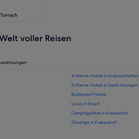
nde,
-Turrach
Welt voller Reisen
enwohnungen
4-Sterne-Hotels in Krakauschatten
5-Sterne-Hotels in Sankt Georgen
Bodendorf Hotels
Luxus in Einach
Campingplätze in Krakaudorf
Günstige in Krakaudorf
Campingplätze in Krakauebene