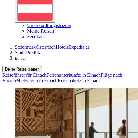
Unterkunft registrieren
Meine Reisen
Feedback
Steiermark
Österreich
Hotels
Expedia.at
Stadl-Predlitz
Einach
Deine Reise planen
Reiseführer für Einach
Ferienunterkünfte in Einach
Flüge nach
Einach
Mietwagen in Einach
Reisepakete in Einach