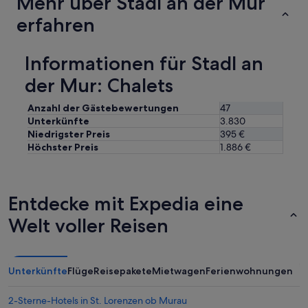
Mehr über Stadl an der Mur
b
k
t
e
erfahren
o
a
r
n
t
n
e
t
i
,
Informationen für Stadl an
e
c
d
t
der Mur: Chalets
h
e
.
t
m
W
z
h
Anzahl der Gästebewertungen
47
i
u
e
Unterkünfte
3.830
r
m
i
w
Niedrigster Preis
395 €
e
m
a
Höchster Preis
1.886 €
r
e
r
s
l
e
t
i
n
e
g
n
Entdecke mit Expedia eine
n
e
i
M
n
Welt voller Reisen
c
a
A
h
l
m
t
a
b
d
n
i
a
Unterkünfte
Flüge
Reisepakete
Mietwagen
Ferienwohnungen
g
e
s
e
n
e
2-Sterne-Hotels in St. Lorenzen ob Murau
b
t
r