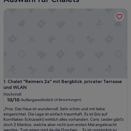
Chalet "Reimers 2a" mit Bergblick, privater Terrasse und W
Chalet "Reimers 2a" mit Bergblick, privater Terrasse und W
1. Chalet "Reimers 2a" mit Bergblick, privater Terrasse
und WLAN
Hochrindl
10.0
10/10
Außergewöhnlich
(4 Bewertungen)
von
„
„Pros: Das Haus ist wundervoll. Sehr schön und mit liebe
10,
P
eingerichtet. Die Lage ist einfach traumhaft. Es ist (bis auf
Außergewöhnlich,
r
Kornflakes-Schüsseln) wirklich alles vorhanden. Cons: Leider gibt's
(4
o
doch 2 Mankos, welche aber nicht zum ersten Mal angebracht
Bewertungen)
s
werden. Zum einen sind da die Duschen ... Es ist unmöglich zu