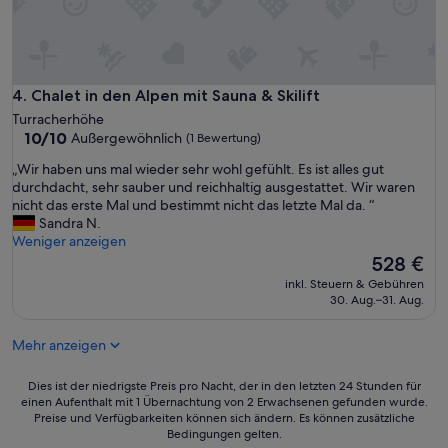
a
s
u
d
m
e
h
r
a
A
f
u
Chalet in den Alpen mit Sauna & Skilift
4. Chalet in den Alpen mit Sauna & Skilift
t
f
Turracherhöhe
.
e
10.0
10/10
Außergewöhnlich
(1 Bewertung)
E
n
von
s
t
„
„Wir haben uns mal wieder sehr wohl gefühlt. Es ist alles gut
10,
i
h
W
durchdacht, sehr sauber und reichhaltig ausgestattet. Wir waren
Außergewöhnlich,
s
a
i
nicht das erste Mal und bestimmt nicht das letzte Mal da. “
(1
t
l
r
Sandra N.
Bewertung)
(
t
h
Weniger anzeigen
b
w
a
Der
528 €
i
i
b
Preis
inkl. Steuern & Gebühren
s
r
e
beträgt
30. Aug.–31. Aug.
a
k
n
528 €
u
l
u
f
i
Mehr anzeigen
n
K
c
s
o
h
m
Dies
Dies ist der niedrigste Preis pro Nacht, der in den letzten 24 Stunden für
r
s
a
einen Aufenthalt mit 1 Übernachtung von 2 Erwachsenen gefunden wurde.
ist
n
e
Preise und Verfügbarkeiten können sich ändern. Es können zusätzliche
l
der
f
h
Bedingungen gelten.
w
niedrigste