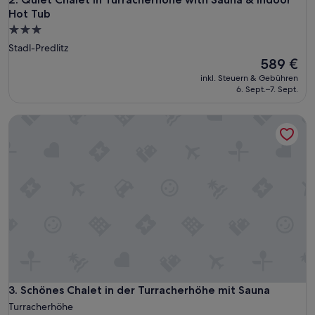
r
Hot Tub
s
3.0-
c
Sterne-
Stadl-Predlitz
h
Unterkunft
ö
Der
589 €
n
Preis
inkl. Steuern & Gebühren
u
beträgt
6. Sept.–7. Sept.
n
589 €
d
Schönes Chalet in der Turracherhöhe mit Sauna
m
i
t
l
i
e
b
e
e
i
n
g
e
r
Schönes Chalet in der Turracherhöhe mit Sauna
3. Schönes Chalet in der Turracherhöhe mit Sauna
i
Turracherhöhe
c