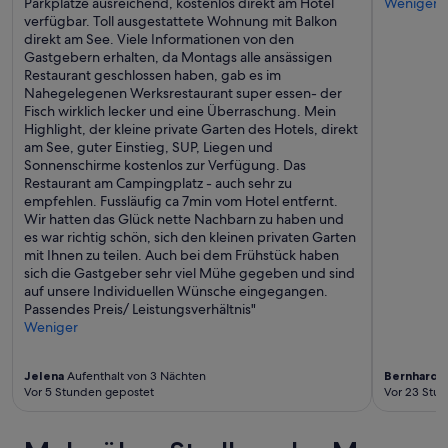
Parkplätze ausreichend, kostenlos direkt am Hotel
Weniger
g
h
a
verfügbar. Toll ausgestattete Wohnung mit Balkon
i
e
u
direkt am See. Viele Informationen von den
b
r
b
Gastgebern erhalten, da Montags alle ansässigen
t
u
e
Restaurant geschlossen haben, gab es im
'
m
r
Nahegelegenen Werksrestaurant super essen- der
s
,
u
Fisch wirklich lecker und eine Überraschung. Mein
d
d
n
Highlight, der kleine private Garten des Hotels, direkt
o
e
d
am See, guter Einstieg, SUP, Liegen und
c
r
r
Sonnenschirme kostenlos zur Verfügung. Das
h
T
e
Restaurant am Campingplatz - auch sehr zu
2
e
i
empfehlen. Fussläufig ca 7min vom Hotel entfernt.
M
r
c
Wir hatten das Glück nette Nachbarn zu haben und
a
r
h
es war richtig schön, sich den kleinen privaten Garten
n
a
h
mit Ihnen zu teilen. Auch bei dem Frühstück haben
k
s
a
sich die Gastgeber sehr viel Mühe gegeben und sind
o
s
l
auf unsere Individuellen Wünsche eingegangen.
s
e
t
Passendes Preis/ Leistungsverhältnis"
,
n
i
Weniger
w
b
g
e
z
a
l
w
u
Jelena
Aufenthalt von 3 Nächten
Bernhard
A
c
.
s
Vor 5 Stunden gepostet
Vor 23 Stu
h
B
g
e
a
e
a
l
s