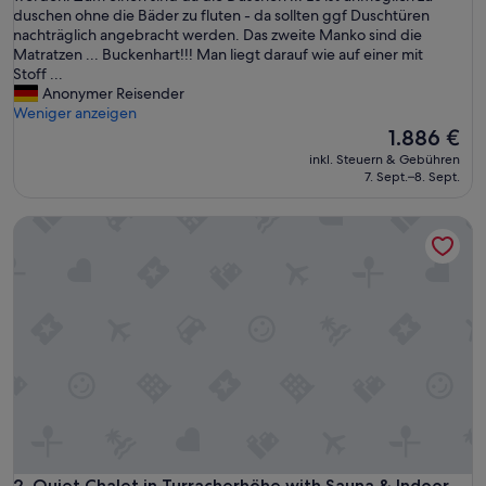
:
duschen ohne die Bäder zu fluten - da sollten ggf Duschtüren
D
nachträglich angebracht werden. Das zweite Manko sind die
a
Matratzen ... Buckenhart!!! Man liegt darauf wie auf einer mit
s
Stoff ...
H
Anonymer Reisender
a
Weniger anzeigen
u
Der
1.886 €
s
Preis
inkl. Steuern & Gebühren
i
beträgt
7. Sept.–8. Sept.
s
1.886 €
t
Quiet Chalet in Turracherhöhe with Sauna & Indoor Hot Tub
w
u
n
d
e
r
v
o
l
l
.
S
e
h
Quiet Chalet in Turracherhöhe with Sauna & Indoor Hot Tub
2. Quiet Chalet in Turracherhöhe with Sauna & Indoor