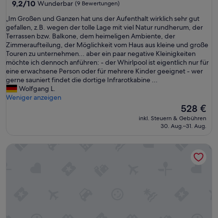
9.2
9,2/10
Wunderbar
(9 Bewertungen)
h
von
t
„
„Im Großen und Ganzen hat uns der Aufenthalt wirklich sehr gut
10,
e
I
gefallen, z.B. wegen der tolle Lage mit viel Natur rundherum, der
Wunderbar,
t
m
Terrassen bzw. Balkone, dem heimeligen Ambiente, der
(9
.
G
Zimmeraufteilung, der Möglichkeit vom Haus aus kleine und große
Bewertungen)
D
r
Touren zu unternehmen... aber ein paar negative Kleinigkeiten
i
o
möchte ich dennoch anführen: - der Whirlpool ist eigentlich nur für
e
ß
eine erwachsene Person oder für mehrere Kinder geeignet - wer
L
e
gerne sauniert findet die dortige Infrarotkabine ...
a
n
Wolfgang L.
g
u
Weniger anzeigen
e
n
Der
528 €
i
d
Preis
inkl. Steuern & Gebühren
s
G
beträgt
30. Aug.–31. Aug.
t
a
528 €
e
n
Chalet in den Alpen mit Sauna & Skilift
i
z
n
e
f
n
a
h
c
a
h
t
t
u
r
n