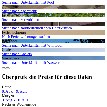
Suche nach Unterkünften mit Pool
Apartment
Suche nach Apartments
Ferienhütte
Suche nach Ferienhütten
Haustier­freundlich
Suche nach haustierfreundlichen Unterkünften
Ferien­wohnung
Nach Ferienwohnungen suchen
Whirlpool
Suche nach Unterkünften mit Whirlpool
Chalet
Suche nach Chalets
Wasserpark
Suche nach Unterkünften mit Wasserpark
Überprüfe die Preise für diese Daten
Heute
8. Aug. - 9. Aug.
Morgen
9. Aug. - 10. Aug.
Nächstes Wochenende