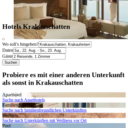
Hotels Krakauschatten
Wo soll’s hingehen?
Daten
Gäste
Suchen
Probiere es mit einer anderen Unterkunft
als sonst in Krakauschatten
Aparthotel
Suche nach Aparthotels
Familien­freundlich
Suche nach familienfreundlichen Unterkünften
Wellness
Suche nach Unterkünften mit Wellness vor Ort
Pool