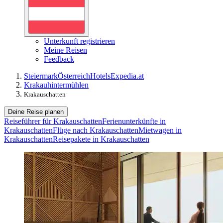
Unterkunft registrieren
Meine Reisen
Feedback
Steiermark
Österreich
Hotels
Expedia.at
Krakauhintermühlen
Krakauschatten
Deine Reise planen
Reiseführer für Krakauschatten
Ferienunterkünfte in
Krakauschatten
Flüge nach Krakauschatten
Mietwagen in
Krakauschatten
Reisepakete in Krakauschatten