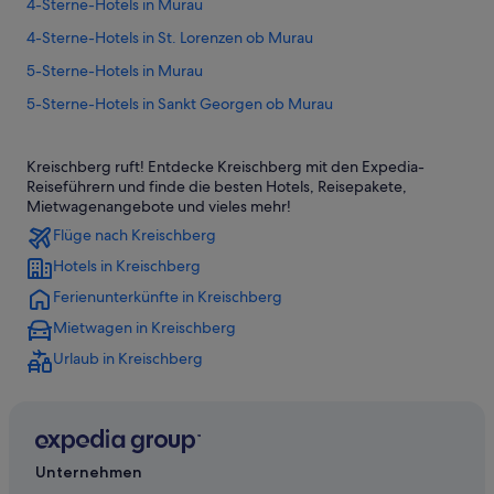
4-Sterne-Hotels in Murau
4-Sterne-Hotels in St. Lorenzen ob Murau
5-Sterne-Hotels in Murau
5-Sterne-Hotels in Sankt Georgen ob Murau
Hotels nahe 6-Sesselbahn Orange Sixpack
Kreischberg ruft! Entdecke Kreischberg mit den Expedia-
Bodendorf Hotels
Reiseführern und finde die besten Hotels, Reisepakete,
Hotels nahe Brauerei-Museum
Mietwagenangebote und vieles mehr!
Flüge nach Kreischberg
Hotels nahe Doppelsessellift Rosenkranz
Hotels in Kreischberg
Luxus in Einach
Ferienunterkünfte in Kreischberg
Einach Hotels
Mietwagen in Kreischberg
Hotels nahe KLH-Arena
Urlaub in Kreischberg
Ferienwohnungen in Kreischberg
Chalets in Kreischberg
Romantik Hotel in Kreischberg
Hütten in Kreischberg
Unternehmen