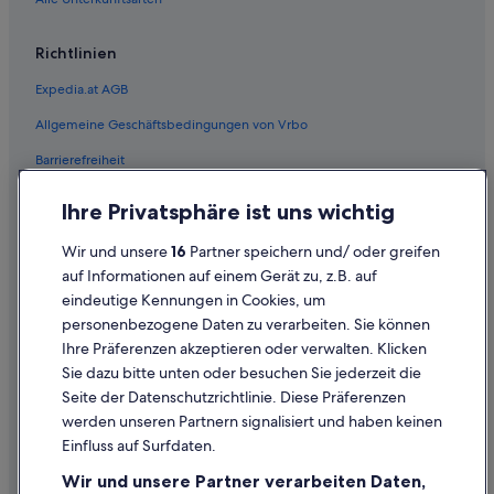
Günstige in Ranten
Aparthotels in Sankt Georgen am Kreischberg
Richtlinien
Ferienwohnungen in Sankt Georgen am Kreischberg
Expedia.at AGB
Chalets in Sankt Georgen am Kreischberg
Allgemeine Geschäftsbedingungen von Vrbo
Gasthäuser in Sankt Georgen am Kreischberg
Barrierefreiheit
Hotels mit Frühstück in Sankt Georgen am Kreischberg
Einreisebestimmungen
Hotels mit Kinderbetreuung in Sankt Georgen am Kreischberg
Ihre Privatsphäre ist uns wichtig
Datenschutzerklärung
Hotels mit Pool in Sankt Georgen am Kreischberg
Wir und unsere
16
Partner speichern und/ oder greifen
Cookie-Erklärung
Sankt Georgen am Kreischberg Hotels
auf Informationen auf einem Gerät zu, z.B. auf
eindeutige Kennungen in Cookies, um
Rechtliche Hinweise/Kontakt
Hütten in Sankt Georgen am Kreischberg
personenbezogene Daten zu verarbeiten. Sie können
Inhaltsrichtlinien und Melden von Inhalten
Landhäuser in Sankt Georgen ob Murau
Ihre Präferenzen akzeptieren oder verwalten. Klicken
Hotels nahe Schloss Obermurau
Sie dazu bitte unten oder besuchen Sie jederzeit die
Hilfe
Seite der Datenschutzrichtlinie. Diese Präferenzen
Hotels nahe Skigebiet Frauenalpe-Murau
werden unseren Partnern signalisiert und haben keinen
Hilfe
Hotels nahe Skigebiet Kreischberg
Einfluss auf Surfdaten.
Buchung ändern oder stornieren
Ferienwohnungen in St. Lorenzen ob Murau
Wir und unsere Partner verarbeiten Daten,