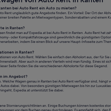
 Ranten bei Auto Rent ein Auto zu mieten?
Auto Rent unglaublich gute Angebote finden. Ein Vorteil: Der Ort der Ab
n einer breiten Palette an Mietwagentypen, Sonderrabatten und einem K
te in Ranten?
n findet man auf Expedia.at bei Auto Rent in Ranten. Auto Rent hat z
nomy- oder Kompaktfahrzeuge sind gewöhnlich die günstigsten Optionen.
menarbeiten, indem Sie einen Blick auf unsere Haupt-Infoseite zum Th
ationen in Ranten?
ionen von Auto Rent. Wählen Sie einfach den Abholort aus, der für Sie 
nnenstadt. Aber auch in anderen Vierteln wird man fündig. Eines ist sich
ieser Seite finden Sie die verschiedenen Abholorte für diese Gegend.
en im Angebot?
n. Welche Wagen genau in Ranten bei Auto Rent verfügbar sind, hängt v
Autos dabei. Von besonders günstigen Mietwagen bis hin zur Luxusklas
ingeht, Expedia.at unterstützt Sie dabei.
dene Stornierungsrichtlinien an. Einige Buchungen können kostenlos sto
edingungen vor dem Buchen genau durchzulesen. Es empfiehlt sich, den Fi