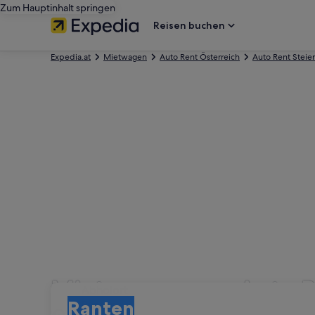
Zum Hauptinhalt springen
Reisen buchen
Expedia.at
Mietwagen
Auto Rent Österreich
Auto Rent Steie
Mietwagen von Auto R
Abholort
Abholort
Ranten