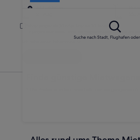
Abholort
Abholdatum
Rüc
21. Aug.
22. 
Fahrer jünger als 30 oder älter als 70 Jahre
Für jüngere oder ältere Fahrer fällt möglicherweise eine weitere G
Suche nach Stadt, Flughafen ode
Ich habe einen Rabattcode
Suchen
Finde günstige Mietwagena
* Die Preise wurden innerhalb der vergangenen 6 Ta
Alles rund ums Thema Mie