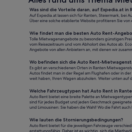
Was sind die Vorteile daran, auf Expedia.at in
Auf Expedia.at lassen sich für Ranten, Steiermark, bei 
Über eine solche etablierte Website profitieren Sie vo
Wie findet man die besten Auto Rent-Angebo
Tolle Mietwagenangebote zu besonders günstigen Preise
vom Reisezeitraum und vom Abholort des Autos ab. Eco
Angebote von allen Anbietern an, mit denen wir zusam
Wo befinden sich die Auto Rent-Mietwagenst
Es gibt an verschiedenen Orten in Ranten Mietwagenstat
Autos findet man in der Regel am Flughafen oder in der I
weit haben, Ihren Wagen abzuholen. Weiter unten auf d
Welche Fahrzeugtypen hat Auto Rent in Rant
Auto Rent bietet eine breite Palette an Mietwagentype
sind für jedes Budget und jeden Geschmack geeignete 
und Limousinen: Sie haben die Wahl! Wo die Fahrt auch h
Wie lauten die Stornierungsbedingungen?
Auto Rent bietet für die jeweiligen Fahrzeuge verschie
erstattungsfähig. Daher ist es wichtig, sich die Mietb