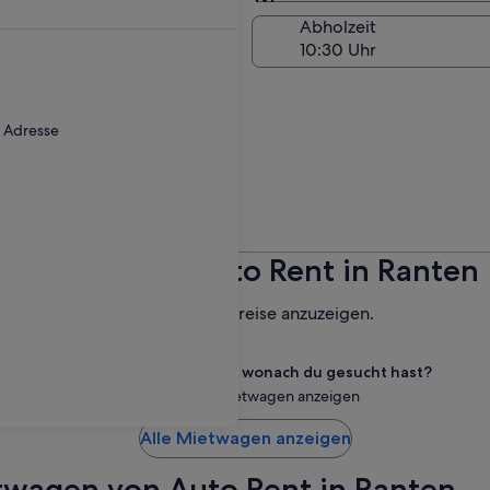
Am Abholort
kgabedatum
Abholzeit
Aug.
ebühr an.
r Adresse
ngebote von Auto Rent in Ranten
ge. Klicke, um aktualisierte Preise anzuzeigen.
Hast du nicht gefunden, wonach du gesucht hast?
Ranten: Alle Mietwagen anzeigen
Alle Mietwagen anzeigen
twagen von Auto Rent in Ranten