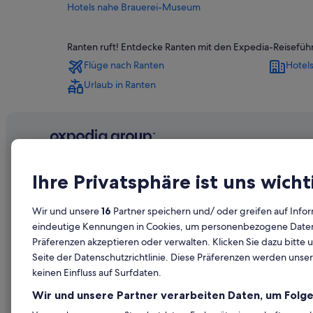
Hotels nahe Brauerei-Museum
Hotels nahe KLH-Arena
Ranten ruft! Entdecke Ranten mit den Expedia-Reisefüh
Gasthäuser in Krakaudorf
Flüge nach Ranten
Hotels
Luxus in Krakaudorf
Urlaub in Ranten
Private Ferienhäuser in Krakauschatten
Ferienwohnungen in Murau
Golf in Murau
Hotels mit WLAN in Murau
Unternehmen
Erkunden
Hotels mit Wellnessbereich in Murau
Ihre Privatsphäre ist uns wicht
Hütten in Murau
Über uns
Reiseführer
Wir und unsere
16
Partner speichern und/ oder greifen auf Infor
Wohnungen in Murau
Jobs
Hotels in Ös
eindeutige Kennungen in Cookies, um personenbezogene Daten 
Günstige in Ranten
Präferenzen akzeptieren oder verwalten. Klicken Sie dazu bitte 
Unterkunft registrieren
Ferienwohn
Seite der Datenschutzrichtlinie. Diese Präferenzen werden unser
Aparthotels in Sankt Georgen am Kreischberg
Partnerschaften
Städtereise
keinen Einfluss auf Surfdaten.
Chalets in Sankt Georgen am Kreischberg
Werbung
Flüge in Öst
Wir und unsere Partner verarbeiten Daten, um Folge
Hotels mit Frühstück in Sankt Georgen am Kreischberg
Presse
Mietwagen 