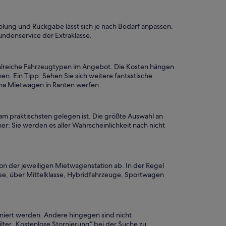
holung und Rückgabe lässt sich je nach Bedarf anpassen.
undenservice der Extraklasse.
ahlreiche Fahrzeugtypen im Angebot. Die Kosten hängen
 Ein Tipp: Sehen Sie sich weitere fantastische
ema Mietwagen in Ranten werfen.
am praktischsten gelegen ist. Die größte Auswahl an
er: Sie werden es aller Wahrscheinlichkeit nach nicht
on der jeweiligen Mietwagenstation ab. In der Regel
se, über Mittelklasse, Hybridfahrzeuge, Sportwagen
rniert werden. Andere hingegen sind nicht
lter „Kostenlose Stornierung“ bei der Suche zu