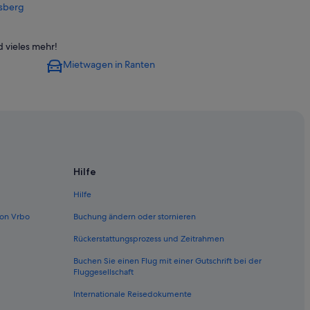
rsberg
 vieles mehr!
Mietwagen in Ranten
Hilfe
Hilfe
on Vrbo
Buchung ändern oder stornieren
Rückerstattungsprozess und Zeitrahmen
n am Kreischberg
Buchen Sie einen Flug mit einer Gutschrift bei der
Fluggesellschaft
reischberg
Internationale Reisedokumente
nkt Georgen am Kreischberg