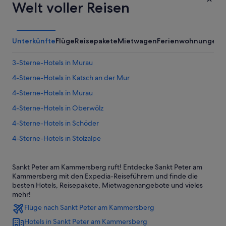
Welt voller Reisen
Unterkünfte
Flüge
Reisepakete
Mietwagen
Ferienwohnungen
3-Sterne-Hotels in Murau
4-Sterne-Hotels in Katsch an der Mur
4-Sterne-Hotels in Murau
4-Sterne-Hotels in Oberwölz
4-Sterne-Hotels in Schöder
4-Sterne-Hotels in Stolzalpe
5-Sterne-Hotels in Murau
Sankt Peter am Kammersberg ruft! Entdecke Sankt Peter am
5-Sterne-Hotels in Oberwölz
Kammersberg mit den Expedia-Reiseführern und finde die
Ferienwohnungen in Baierdorf
besten Hotels, Reisepakete, Mietwagenangebote und vieles
mehr!
Luxus in Baierdorf
Flüge nach Sankt Peter am Kammersberg
Baierdorf Hotels
Hotels in Sankt Peter am Kammersberg