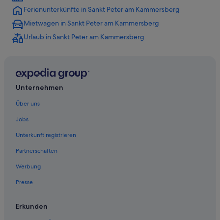
Hotels nahe Brauerei-Museum
Ferienunterkünfte in Sankt Peter am Kammersberg
Aparthotels in Feistritz am Kammersberg
Mietwagen in Sankt Peter am Kammersberg
Hotels mit Wellnessbereich in Karchau
Urlaub in Sankt Peter am Kammersberg
Karchau Hotels
Katsch an der Mur Hotels
Hotels nahe KLH-Arena
Unternehmen
Aparthotels in Murau
Über uns
Ferienwohnungen in Murau
Jobs
Chalets in Murau
Golf in Murau
Unterkunft registrieren
Hotels mit Frühstück in Murau
Partnerschaften
Hotels mit Parkplatz in Murau
Werbung
Hotels mit WLAN in Murau
Presse
Ski in Murau
Erkunden
Strand in Murau