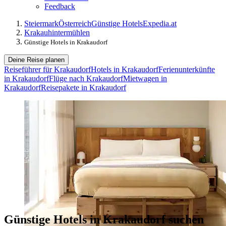
Feedback
Steiermark
Österreich
Günstige Hotels
Expedia.at
Krakauhintermühlen
Günstige Hotels in Krakaudorf
Deine Reise planen
Reiseführer für Krakaudorf
Hotels in Krakaudorf
Ferienunterkünfte
in Krakaudorf
Flüge nach Krakaudorf
Mietwagen in
Krakaudorf
Reisepakete in Krakaudorf
Günstige Hotels in Krakaudorf suchen