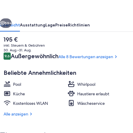
Carpe
Solem
rück
Weiter
59+
Übersicht
Ausstattung
Lage
Preise
Richtlinien
Der
195 €
aktuelle
inkl. Steuern & Gebühren
Preis
30. Aug.–31. Aug.
beträgt
Bewertungen
Außergewöhnlich
9,6
Alle 8 Bewertungen anzeigen
9,6 von 10.
195 €.
Beliebte Annehmlichkeiten
Pool
Whirlpool
Penthouse Sol | Eigene Küche | Wasse
Küche
Haustiere erlaubt
Kostenloses WLAN
Wäscheservice
Alle anzeigen