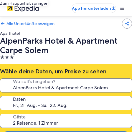
Zum Hauptinhalt springen
App herunterladen
Alle Unterkünfte anzeigen
Aparthotel
AlpenParks Hotel & Apartment
Carpe Solem
3.0-
Sterne-
Unterkunft
Wähle deine Daten, um Preise zu sehen
Wo soll’s hingehen?
Daten
Gäste