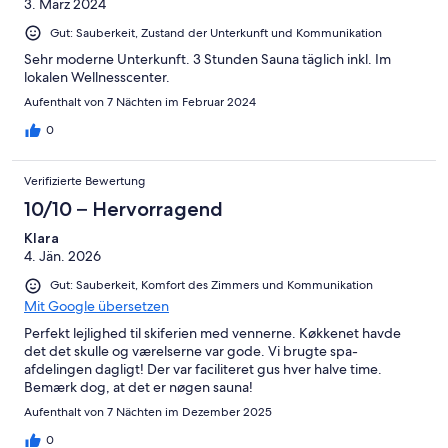
3. März 2024
-
Ungenügend
Gut: Sauberkeit, Zustand der Unterkunft und Kommunikation
Sehr moderne Unterkunft. 3 Stunden Sauna täglich inkl. Im
lokalen Wellnesscenter.
Aufenthalt von 7 Nächten im Februar 2024
0
Verifizierte Bewertung
10/10 – Hervorragend
Klara
4. Jän. 2026
Gut: Sauberkeit, Komfort des Zimmers und Kommunikation
Mit Google übersetzen
Perfekt lejlighed til skiferien med vennerne. Køkkenet havde
det det skulle og værelserne var gode. Vi brugte spa-
afdelingen dagligt! Der var faciliteret gus hver halve time.
Bemærk dog, at det er nøgen sauna!
Aufenthalt von 7 Nächten im Dezember 2025
0