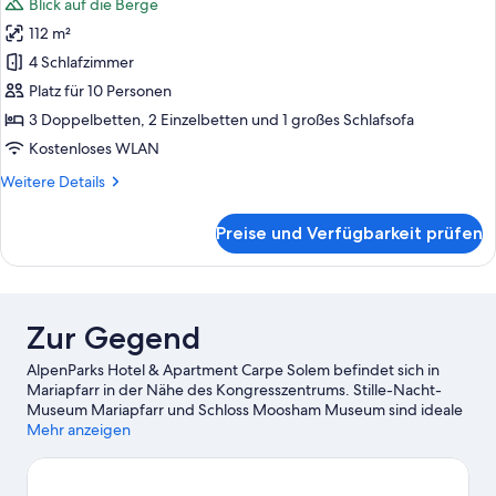
Blick auf die Berge
für
112 m²
Apartment
Jupiter
4 Schlafzimmer
anzeigen
Platz für 10 Personen
3 Doppelbetten, 2 Einzelbetten und 1 großes Schlafsofa
Kostenloses WLAN
Weitere
Weitere Details
Details
für
Preise und Verfügbarkeit prüfen
Apartment
Jupiter
Zur Gegend
AlpenParks Hotel & Apartment Carpe Solem befindet sich in
Mariapfarr in der Nähe des Kongresszentrums. Stille-Nacht-
Museum Mariapfarr und Schloss Moosham Museum sind ideale
Ziele für kulturell Interessierte, während sich Folgendes
Mehr anzeigen
anbietet, wenn du einen Ausflug unternehmen möchtest: Vital-
und Wellnesscenter Samsunn und Samsonbahn. Stürz dich beim
Skilanglauf und beim Abfahrtslauf ins weiße Vergnügen und lass