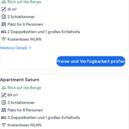
Blick auf die Berge
für
61 m²
Apartment
Polaris
2 Schlafzimmer
anzeigen
Platz für 6 Personen
2 Doppelbetten und 1 großes Schlafsofa
Kostenloses WLAN
Weitere
Weitere Details
Details
für
Preise und Verfügbarkeit prüfen
Apartment
Polaris
Alle
Ein modernes Wohnzimmer mit Sofa, ein
6
Apartment Saturn
Fotos
Blick auf die Berge
für
89 m²
Apartment
Saturn
3 Schlafzimmer
anzeigen
Platz für 8 Personen
3 Doppelbetten und 1 großes Schlafsofa
Kostenloses WLAN