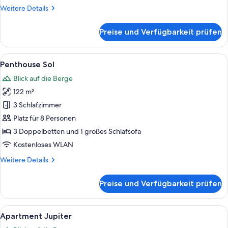
Weitere
Weitere Details
Details
für
Preise und Verfügbarkeit prüfen
Apartment
Saturn
Alle
Eine moderne Loftwohnung mit schräge
9
Penthouse Sol
Fotos
Blick auf die Berge
für
122 m²
Penthouse
Sol
3 Schlafzimmer
anzeigen
Platz für 8 Personen
3 Doppelbetten und 1 großes Schlafsofa
Kostenloses WLAN
Weitere
Weitere Details
Details
für
Preise und Verfügbarkeit prüfen
Penthouse
Sol
Alle
Eine moderne Küche mit Holzausstattun
8
Apartment Jupiter
Fotos