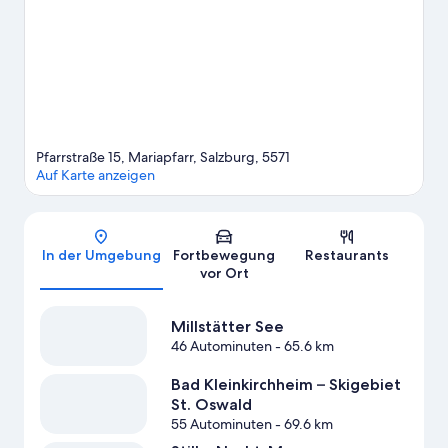
dir andere Wintersportarten wie Schlittenfahren und
Schneeschuhwandern nicht entgehen.
Zum Reiseführer für
Mariapfarr
Weitere Aparthotels in Mariapfarr anzeigen
Pfarrstraße 15, Mariapfarr, Salzburg, 5571
Auf Karte anzeigen
Karte
In der Umgebung
Fortbewegung
Restaurants
vor Ort
Millstätter See
46 Autominuten
- 65.6 km
Bad Kleinkirchheim – Skigebiet
St. Oswald
55 Autominuten
- 69.6 km