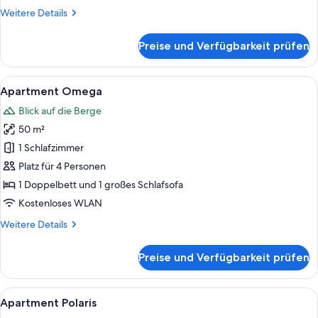
Weitere
Weitere Details
Details
für
Preise und Verfügbarkeit prüfen
Apartment
Castor
Alle
Eine moderne Küche mit Holzausstattung
6
Apartment Omega
Fotos
Blick auf die Berge
für
50 m²
Apartment
Omega
1 Schlafzimmer
anzeigen
Platz für 4 Personen
1 Doppelbett und 1 großes Schlafsofa
Kostenloses WLAN
Weitere
Weitere Details
Details
für
Preise und Verfügbarkeit prüfen
Apartment
Omega
Alle
Eine moderne Küche mit Holzausstattu
7
Apartment Polaris
Fotos