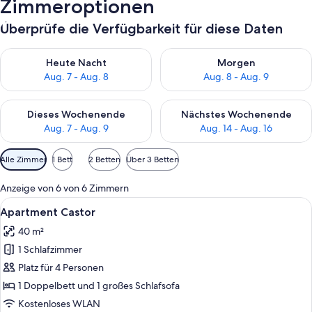
Zimmeroptionen
Überprüfe die Verfügbarkeit für diese Daten
Überprüfe die Verfügbarkeit für heute Nacht, Aug. 7 - Aug. 8.
Überprüfe die Verfügbarkeit f
Heute Nacht
Morgen
Aug. 7 - Aug. 8
Aug. 8 - Aug. 9
Überprüfe die Verfügbarkeit für dieses Wochenende, Aug. 7 - 
Überprüfe die Verfügbarkeit f
Dieses Wochenende
Nächstes Wochenende
Aug. 7 - Aug. 9
Aug. 14 - Aug. 16
Verfügbare
Alle Zimmer
1 Bett
2 Betten
Über 3 Betten
Filter
für
Anzeige von 6 von 6 Zimmern
Zimmer
Alle
Eine moderne Küche mit Holzausstattu
5
Apartment Castor
Fotos
40 m²
für
1 Schlafzimmer
Apartment
Castor
Platz für 4 Personen
anzeigen
1 Doppelbett und 1 großes Schlafsofa
Kostenloses WLAN