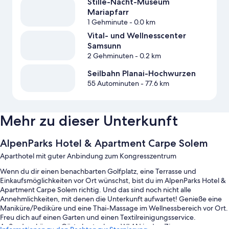
Stille-Nacht-Museum
Mariapfarr
1 Gehminute
- 0.0 km
Vital- und Wellnesscenter
Samsunn
2 Gehminuten
- 0.2 km
Seilbahn Planai-Hochwurzen
55 Autominuten
- 77.6 km
Mehr zu dieser Unterkunft
AlpenParks Hotel & Apartment Carpe Solem
Aparthotel mit guter Anbindung zum Kongresszentrum
Wenn du dir einen benachbarten Golfplatz, eine Terrasse und
Einkaufsmöglichkeiten vor Ort wünschst, bist du im AlpenParks Hotel &
Apartment Carpe Solem richtig. Und das sind noch nicht alle
Annehmlichkeiten, mit denen die Unterkunft aufwartet! Genieße eine
Maniküre/Pediküre und eine Thai-Massage im Wellnessbereich vor Ort.
Freu dich auf einen Garten und einen Textilreinigungsservice.
Außerdem können Gäste kostenloses WLAN in den Zimmern