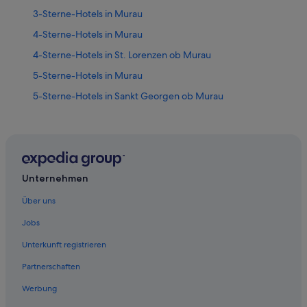
3-Sterne-Hotels in Murau
4-Sterne-Hotels in Murau
4-Sterne-Hotels in St. Lorenzen ob Murau
5-Sterne-Hotels in Murau
5-Sterne-Hotels in Sankt Georgen ob Murau
Hotels nahe 6-Sesselbahn Orange Sixpack
Bodendorf Hotels
Hotels nahe Brauerei-Museum
Hotels nahe Doppelsessellift Rosenkranz
Unternehmen
Luxus in Einach
Über uns
Einach Hotels
Jobs
Hotels nahe KLH-Arena
Unterkunft registrieren
Ferienwohnungen in Kreischberg
Partnerschaften
Chalets in Kreischberg
Werbung
Romantik Hotel in Kreischberg