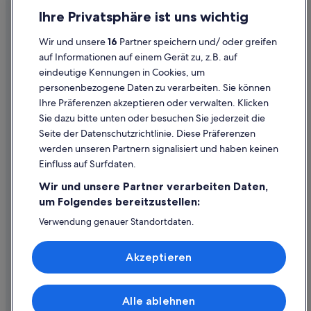
Einreisebestimmungen
Ihre Privatsphäre ist uns wichtig
Wohnungen in Murau
Datenschutzerklärung
Aparthotels in Ranten
Wir und unsere
16
Partner speichern und/ oder greifen
Cookie-Erklärung
auf Informationen auf einem Gerät zu, z.B. auf
Günstige in Ranten
eindeutige Kennungen in Cookies, um
Rechtliche Hinweise/Kontakt
Ranten Hotels
personenbezogene Daten zu verarbeiten. Sie können
Inhaltsrichtlinien und Melden von Inhalten
Aparthotels in Sankt Georgen am Kreischberg
Ihre Präferenzen akzeptieren oder verwalten. Klicken
Sie dazu bitte unten oder besuchen Sie jederzeit die
Ferienwohnungen in Sankt Georgen am Kreischberg
Hilfe
Seite der Datenschutzrichtlinie. Diese Präferenzen
Chalets in Sankt Georgen am Kreischberg
werden unseren Partnern signalisiert und haben keinen
Hilfe
Gasthäuser in Sankt Georgen am Kreischberg
Einfluss auf Surfdaten.
Buchung ändern oder stornieren
Hotels mit Frühstück in Sankt Georgen am Kreischberg
Wir und unsere Partner verarbeiten Daten,
Rückerstattungsprozess und Zeitrahmen
um Folgendes bereitzustellen:
Hotels mit Kinderbetreuung in Sankt Georgen am
Kreischberg
Buchen Sie einen Flug mit einer Gutschrift bei der Fluggesellschaft
Verwendung genauer Standortdaten.
Endgeräteeigenschaften zur Identifikation aktiv abfragen.
Hotels mit Pool in Sankt Georgen am Kreischberg
Internationale Reisedokumente
Speichern von oder Zugriff auf Informationen auf einem
Akzeptieren
Endgerät. Personalisierte Werbung und Inhalte, Messung
Sankt Georgen am Kreischberg Hotels
von Werbeleistung und der Performance von Inhalten,
Hütten in Sankt Georgen am Kreischberg
Zielgruppenforschung sowie Entwicklung und
Verbesserung von Angeboten.
Landhäuser in Sankt Georgen ob Murau
Alle ablehnen
© 2026 Expedia, Inc., ein Unternehmen der Expedia Group. Alle Rechte
Liste der Partner (Lieferanten)