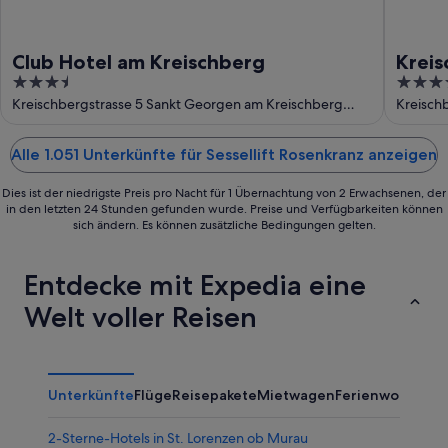
Club Hotel am Kreischberg
Kreis
3.5
4
RESO
out
out
Kreischbergstrasse 5 Sankt Georgen am Kreischberg
Kreisch
Styria
of
of
5
5
Alle 1.051 Unterkünfte für Sessellift Rosenkranz anzeigen
Dies ist der niedrigste Preis pro Nacht für 1 Übernachtung von 2 Erwachsenen, der
in den letzten 24 Stunden gefunden wurde. Preise und Verfügbarkeiten können
sich ändern. Es können zusätzliche Bedingungen gelten.
Entdecke mit Expedia eine
Welt voller Reisen
Unterkünfte
Flüge
Reisepakete
Mietwagen
Ferienwohnung
2-Sterne-Hotels in St. Lorenzen ob Murau