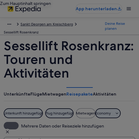
Zum Hauptinhalt springen
App herunterladen
Deine Reise
Sankt Georgen am Kreischberg
planen
Sessellift Rosenkranz
Sessellift Rosenkranz:
Touren und
Aktivitäten
Unterkünfte
Flüge
Mietwagen
Reisepakete
Aktivitäten
Unterkunft hinzugefügt
Flug hinzugefügt
Mietwagen
Economy
Mehrere Daten oder Reiseziele hinzufügen