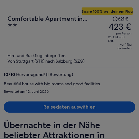
Spare 100% bei deinem Flug
Der
Comfortable Apartment in
621 €
Preis
423 €
2
Radstadt on a Farm
betrug
out
pro Person
621 €,
of
26. Okt.–30.
Okt.
jetzt
5
vor 1 Tag
gefunden
beträgt
Hin- und Rückflug inbegriffen
er
Von Stuttgart (STR) nach Salzburg (SZG)
423 €
pro
10
/
10
Hervorragend! (1 Bewertung)
Person
Beautiful house with big rooms and good facilities.
Bewertet am 12. Juni 2026
Reisedaten auswählen
Übernachte in der Nähe
beliebter Attraktionen in