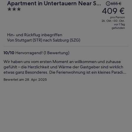
Der
Apartment in Untertauern Near Ski
655 €
Preis
409 €
3
Slopes
betrug
out
pro Person
655 €,
of
26. Okt.–30. Okt.
vor 1 Tag
jetzt
5
gefunden
beträgt
Hin- und Rückflug inbegriffen
er
Von Stuttgart (STR) nach Salzburg (SZG)
409 €
pro
10
/
10
Hervorragend! (1 Bewertung)
Person
Wir haben uns vom ersten Moment an willkommen und zuhause
gefühlt – die Herzlichkeit und Wärme der Gastgeber sind wirklich
etwas ganz Besonderes. Die Ferienwohnung ist ein kleines Paradies:
liebevoll eingerichtet, blitzsauber und mit allem ausgestattet, was
Bewertet am 28. Apr. 2025
man sich nur wünschen kann. Ich kann diese Unterkunft
uneingeschränkt weiterempfehlen.