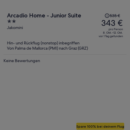
Der
Arcadio Home - Junior Suite
535 €
Preis
343 €
2
betrug
out
Jakomini
pro Person
535 €,
of
8. Okt.–12. Okt.
vor 1 Tag gefunden
jetzt
5
Hin- und Rückflug (nonstop) inbegriffen
beträgt
Von Palma de Mallorca (PMI) nach Graz (GRZ)
er
343 €
Keine Bewertungen
pro
Person
Spare 100% bei deinem Flug