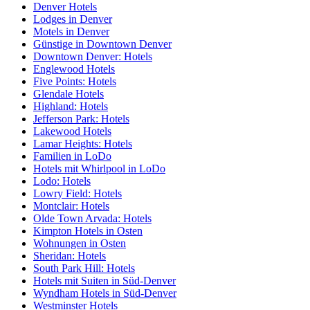
Denver Hotels
Lodges in Denver
Motels in Denver
Günstige in Downtown Denver
Downtown Denver: Hotels
Englewood Hotels
Five Points: Hotels
Glendale Hotels
Highland: Hotels
Jefferson Park: Hotels
Lakewood Hotels
Lamar Heights: Hotels
Familien in LoDo
Hotels mit Whirlpool in LoDo
Lodo: Hotels
Lowry Field: Hotels
Montclair: Hotels
Olde Town Arvada: Hotels
Kimpton Hotels in Osten
Wohnungen in Osten
Sheridan: Hotels
South Park Hill: Hotels
Hotels mit Suiten in Süd-Denver
Wyndham Hotels in Süd-Denver
Westminster Hotels