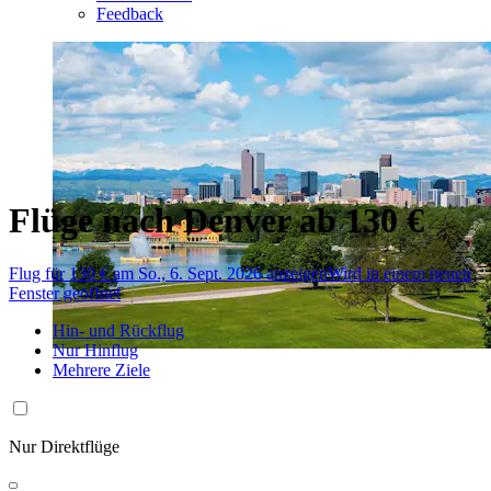
Feedback
Flüge nach Denver ab 130 €
Flug für 130 € am So., 6. Sept. 2026 anzeigen
Wird in einem neuen
Fenster geöffnet
Hin- und Rückflug
Nur Hinflug
Mehrere Ziele
Nur Direktflüge