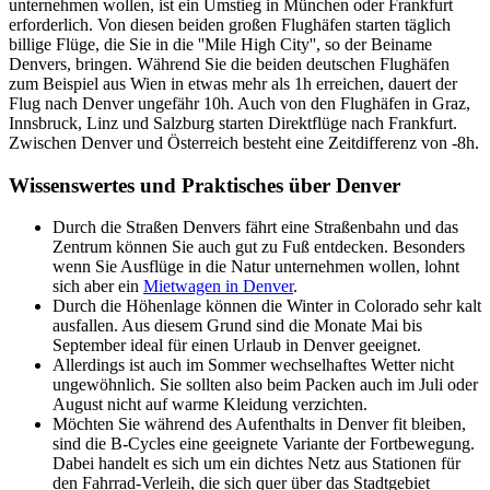
unternehmen wollen, ist ein Umstieg in München oder Frankfurt
erforderlich. Von diesen beiden großen Flughäfen starten täglich
billige Flüge, die Sie in die ''Mile High City'', so der Beiname
Denvers, bringen. Während Sie die beiden deutschen Flughäfen
zum Beispiel aus Wien in etwas mehr als 1h erreichen, dauert der
Flug nach Denver ungefähr 10h. Auch von den Flughäfen in Graz,
Innsbruck, Linz und Salzburg starten Direktflüge nach Frankfurt.
Zwischen Denver und Österreich besteht eine Zeitdifferenz von -8h.
Wissenswertes und Praktisches über Denver
Durch die Straßen Denvers fährt eine Straßenbahn und das
Zentrum können Sie auch gut zu Fuß entdecken. Besonders
wenn Sie Ausflüge in die Natur unternehmen wollen, lohnt
sich aber ein
Mietwagen in Denver
.
Durch die Höhenlage können die Winter in Colorado sehr kalt
ausfallen. Aus diesem Grund sind die Monate Mai bis
September ideal für einen Urlaub in Denver geeignet.
Allerdings ist auch im Sommer wechselhaftes Wetter nicht
ungewöhnlich. Sie sollten also beim Packen auch im Juli oder
August nicht auf warme Kleidung verzichten.
Möchten Sie während des Aufenthalts in Denver fit bleiben,
sind die B-Cycles eine geeignete Variante der Fortbewegung.
Dabei handelt es sich um ein dichtes Netz aus Stationen für
den Fahrrad-Verleih, die sich quer über das Stadtgebiet