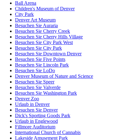
Ball Arena
Children's Museum of Denver
City Park
Denver Art Museum
Besuchen Sie Auraria
Besuchen Sie Cherry Creek
Besuchen Sie Cherry Hills Village
Besuchen Sie City Park West
Besuchen Sie City Park
Besuchen Sie Downtown Denver
Besuchen Sie Five Points
Besuchen Sie Lincoln Park
Besuchen Sie LoDo
Denver Museum of Nature and Science
Besuchen Sie Speer
Besuchen Sie Valverde
Besuchen Sie Washington Park
Denver Zoo
Urlaub in Denver
Besuchen Sie Denver
Dick's Sporting Goods Park
Urlaub in Englewood
Fillmore Auditorium
International Church of Cannabis
Lakeside Amusement Park