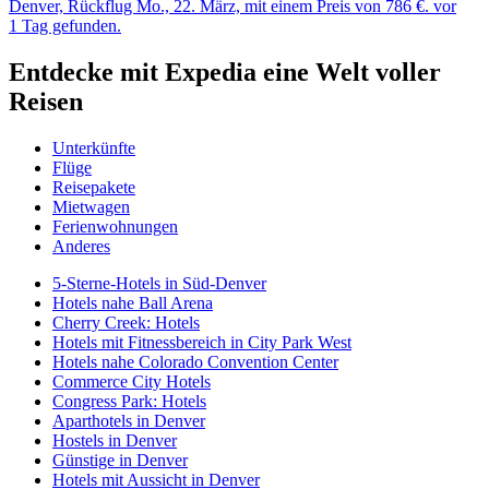
Denver, Rückflug Mo., 22. März, mit einem Preis von 786 €. vor
1 Tag gefunden.
Entdecke mit Expedia eine Welt voller
Reisen
Unterkünfte
Flüge
Reisepakete
Mietwagen
Ferienwohnungen
Anderes
5-Sterne-Hotels in Süd-Denver
Hotels nahe Ball Arena
Cherry Creek: Hotels
Hotels mit Fitnessbereich in City Park West
Hotels nahe Colorado Convention Center
Commerce City Hotels
Congress Park: Hotels
Aparthotels in Denver
Hostels in Denver
Günstige in Denver
Hotels mit Aussicht in Denver