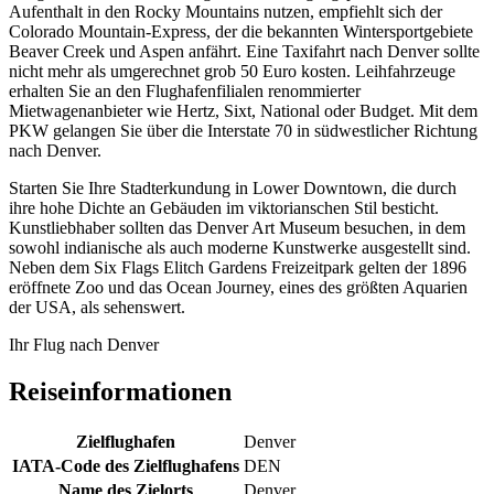
Aufenthalt in den Rocky Mountains nutzen, empfiehlt sich der
Colorado Mountain-Express, der die bekannten Wintersportgebiete
Beaver Creek und Aspen anfährt. Eine Taxifahrt nach Denver sollte
nicht mehr als umgerechnet grob 50 Euro kosten. Leihfahrzeuge
erhalten Sie an den Flughafenfilialen renommierter
Mietwagenanbieter wie Hertz, Sixt, National oder Budget. Mit dem
PKW gelangen Sie über die Interstate 70 in südwestlicher Richtung
nach Denver.
Starten Sie Ihre Stadterkundung in Lower Downtown, die durch
ihre hohe Dichte an Gebäuden im viktorianschen Stil besticht.
Kunstliebhaber sollten das Denver Art Museum besuchen, in dem
sowohl indianische als auch moderne Kunstwerke ausgestellt sind.
Neben dem Six Flags Elitch Gardens Freizeitpark gelten der 1896
eröffnete Zoo und das Ocean Journey, eines des größten Aquarien
der USA, als sehenswert.
Ihr Flug nach Denver
Reiseinformationen
Zielflughafen
Denver
IATA-Code des Zielflughafens
DEN
Name des Zielorts
Denver