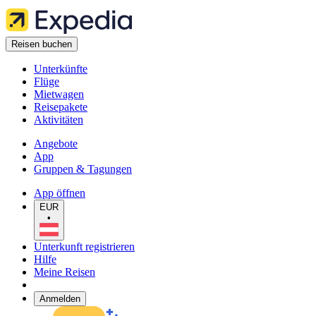
Reisen buchen
Unterkünfte
Flüge
Mietwagen
Reisepakete
Aktivitäten
Angebote
App
Gruppen & Tagungen
App öffnen
EUR
•
Unterkunft registrieren
Hilfe
Meine Reisen
Anmelden