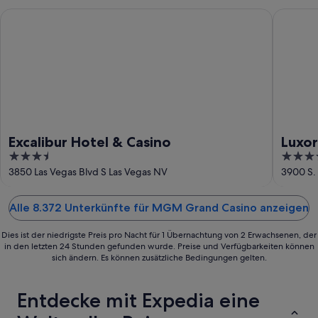
Aug.
Excalibur Hotel & Casino
Luxor Ho
Excalibur Hotel & Casino
Luxor
3.5
3.5
out
out
3850 Las Vegas Blvd S Las Vegas NV
3900 S.
of
of
5
5
Alle 8.372 Unterkünfte für MGM Grand Casino anzeigen
Dies ist der niedrigste Preis pro Nacht für 1 Übernachtung von 2 Erwachsenen, der
in den letzten 24 Stunden gefunden wurde. Preise und Verfügbarkeiten können
sich ändern. Es können zusätzliche Bedingungen gelten.
Entdecke mit Expedia eine