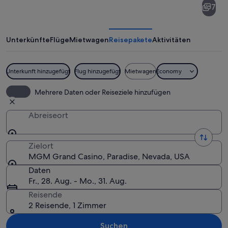
7
Grand
Casino
Unterkünfte
Flüge
Mietwagen
Reisepakete
Aktivitäten
Unterkunft hinzugefügt
Flug hinzugefügt
Mietwagen
Economy
Ein Nachtblick auf das MGM Grand Hot
Mehrere Daten oder Reiseziele hinzufügen
Abreiseort
Zielort
MGM Grand Casino, Paradise, Nevada, USA
Daten
Fr., 28. Aug. - Mo., 31. Aug.
Reisende
2 Reisende, 1 Zimmer
Suchen