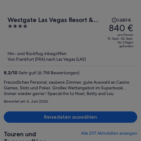
Der
Westgate Las Vegas Resort &
1.287 €
Preis
840 €
4
Casino
betrug
out
pro Person
1.287 €,
of
15. Sept.–22. Sept.
Vor 2 Tagen
jetzt
5
gefunden
beträgt
Hin- und Rückflug inbegriffen
er
Von Frankfurt (FRA) nach Las Vegas (LAS)
840 €
pro
8,2
/
10
Sehr gut! (6.794 Bewertungen)
Person
Freundliches Personal, saubere Zimmer, gute Auswahl an Casino
Games, Slots und Poker, Großes Wettangebot im Superbook...
Immer wieder gerne ! Special thx to Noel, Betty and Lou
Bewertet am 6. Juni 2026
Reisedaten auswählen
Touren und
Alle 297 Aktivitäten anzeigen