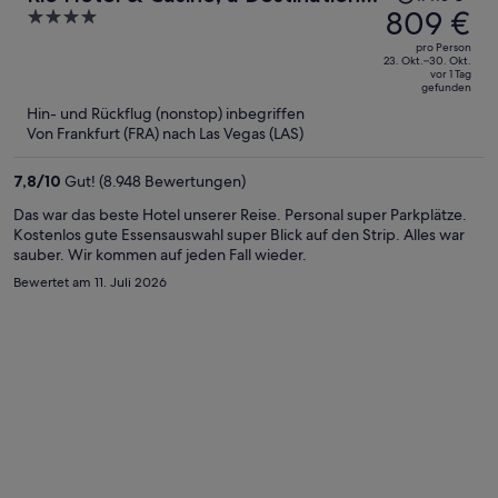
Preis
809 €
4
by Hyatt Hotel
betrug
out
pro Person
1.413 €,
of
23. Okt.–30. Okt.
vor 1 Tag
jetzt
5
gefunden
beträgt
Hin- und Rückflug (nonstop) inbegriffen
er
Von Frankfurt (FRA) nach Las Vegas (LAS)
809 €
pro
7,8
/
10
Gut! (8.948 Bewertungen)
Person
Das war das beste Hotel unserer Reise. Personal super Parkplätze.
Kostenlos gute Essensauswahl super Blick auf den Strip. Alles war
sauber. Wir kommen auf jeden Fall wieder.
Bewertet am 11. Juli 2026