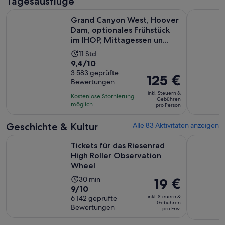
Tagesausflüge
Grand Canyon West, Hoover Dam, optionales Frühstück im I
VIP Grand
Grand Canyon West, Hoover
Dam, optionales Frühstück
im IHOP, Mittagessen un...
Die
11 Std.
9.4
9,4/10
Aktivität
von
3 583 geprüfte
dauert
Der
125 €
Bewertungen
10,
11
Preis
basierend
inkl. Steuern &
Stunden
Kostenlose Stornierung
beträgt
Gebühren
auf
möglich
pro Person
125 €
3583
pro
Geschichte & Kultur
Alle 83 Aktivitäten anzeigen
Bewertungen.
Person
Wir
Tickets für das Riesenrad High Roller Observation Wheel
Mob Muse
Tickets für das Riesenrad
High Roller Observation
Wheel
Die
30 min
Der
19 €
9.0
9/10
Aktivität
Preis
inkl. Steuern &
von
6 142 geprüfte
dauert
beträgt
Gebühren
Bewertungen
10,
pro Erw.
30
19 €
basierend
Minuten
pro