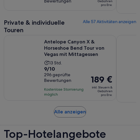
beträgt
Bewertungen
10,
Gebühren
1
pro Erw.
90 €
basierend
Stunde
pro
auf
und
Erw.
Private & individuelle
90
Alle 57 Aktivitäten anzeigen
15
Bewertungen.
Touren
Minuten
Antelope Canyon X & Horseshoe Bend Tour von Vegas mit 
Die ultima
Antelope Canyon X &
Horseshoe Bend Tour von
Vegas mit Mittagessen
Die
13 Std.
9.0
9/10
Aktivität
von
296 geprüfte
dauert
Der
189 €
Bewertungen
10,
13
Preis
basierend
inkl. Steuern &
Stunden
Kostenlose Stornierung
beträgt
Gebühren
auf
möglich
pro Erw.
189 €
296
pro
Bewertungen.
Erw.
Wird
Alle anzeigen
in
einem
Top-Hotelangebote
neuen
Tab