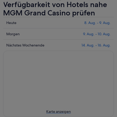
geöffnet
Verfügbarkeit von Hotels nahe
MGM Grand Casino prüfen
Prüfe
Heute
8. Aug. - 9. Aug.
die
Preise
Prüfe
Morgen
9. Aug. - 10. Aug.
nahe
die
MGM
Preise
Prüfe
Nächstes Wochenende
14. Aug. - 16. Aug.
Grand
nahe
die
Casino
MGM
Preise
für
Grand
nahe
heute
Casino
MGM
Nacht,
für
Grand
8.
morgen
Casino
Aug.
Nacht,
für
-
9.
nächstes
9.
Aug.
Wochenende,
Aug.
-
14.
10.
Aug.
Aug.
-
Karte anzeigen
16.