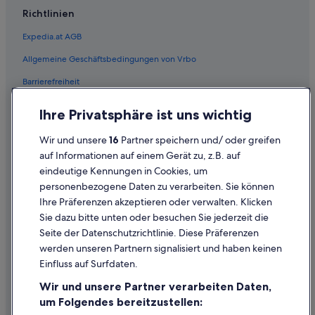
Luxus in Paradise
Richtlinien
Motels in Paradise
Expedia.at AGB
Allgemeine Geschäftsbedingungen von Vrbo
Barrierefreiheit
Einreisebestimmungen
Ihre Privatsphäre ist uns wichtig
Datenschutzerklärung
Wir und unsere
16
Partner speichern und/ oder greifen
Cookie-Erklärung
auf Informationen auf einem Gerät zu, z.B. auf
eindeutige Kennungen in Cookies, um
Rechtliche Hinweise/Kontakt
personenbezogene Daten zu verarbeiten. Sie können
Inhaltsrichtlinien und Melden von Inhalten
Ihre Präferenzen akzeptieren oder verwalten. Klicken
Sie dazu bitte unten oder besuchen Sie jederzeit die
Hilfe
Seite der Datenschutzrichtlinie. Diese Präferenzen
werden unseren Partnern signalisiert und haben keinen
Hilfe
Einfluss auf Surfdaten.
Buchung ändern oder stornieren
Wir und unsere Partner verarbeiten Daten,
Rückerstattungsprozess und Zeitrahmen
um Folgendes bereitzustellen: