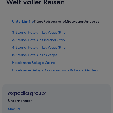
Welt voller Reisen
Unterkünfte
Flüge
Reisepakete
Mietwagen
Anderes
3-Sterne-Hotels in Las Vegas Strip
3-Sterne-Hotels in Östlicher Strip
4-Sterne-Hotels in Las Vegas Strip
5-Sterne-Hotels in Las Vegas
Hotels nahe Bellagio Casino
Hotels nahe Bellagio Conservatory & Botanical Gardens
Hotels nahe Colosseum at Caesars Palace
Hotels nahe High Roller
Accor Hotels in Las Vegas
Extended Stay America Hotels in Las Vegas
Unternehmen
Golf in Las Vegas
Über uns