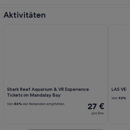
Touren und
Geschichte &
Abenteuer &
Shows &
Tagesausflüge
Kultur
Outdoor
Konzerte
Aktivitäten
Shark Reef Aquarium & VR Experience Tickets im Mandalay 
LAS VEGA
Shark Reef Aquarium & VR Experience
LAS VE
Tickets im Mandalay Bay
Von
92%
de
27 €
Von
86%
der Reisenden empfohlen
pro Erw.