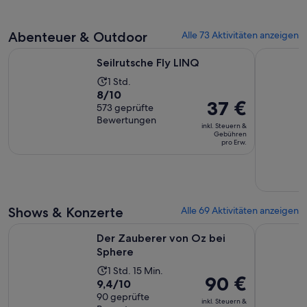
auf
Erw.
6142
Abenteuer & Outdoor
Alle 73 Aktivitäten anzeigen
Bewertungen.
Wird in einem neuen Tab geöffnet
Seilrutsche Fly LINQ
Antelope 
Seilrutsche Fly LINQ
Die
1 Std.
8.0
8/10
Aktivität
Der
37 €
von
573 geprüfte
dauert
Preis
Bewertungen
10,
1 Stunde
inkl. Steuern &
beträgt
Gebühren
basierend
pro Erw.
37 €
auf
pro
573
Erw.
Bewertungen.
Shows & Konzerte
Alle 69 Aktivitäten anzeigen
Wird in einem neuen Tab g
Der Zauberer von Oz bei Sphere
Michael Ja
Der Zauberer von Oz bei
Sphere
Die
1 Std. 15 Min.
Der
90 €
9.4
9,4/10
Aktivität
Preis
von
90 geprüfte
dauert
inkl. Steuern &