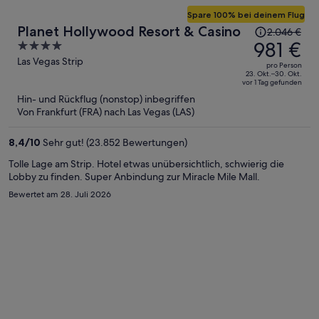
Spare 100% bei deinem Flug
Der
Planet Hollywood Resort & Casino
2.046 €
Preis
981 €
4
betrug
out
Las Vegas Strip
pro Person
2.046 €,
of
23. Okt.–30. Okt.
vor 1 Tag gefunden
jetzt
5
Hin- und Rückflug (nonstop) inbegriffen
beträgt
Von Frankfurt (FRA) nach Las Vegas (LAS)
er
981 €
8,4
/
10
Sehr gut! (23.852 Bewertungen)
pro
Person
Tolle Lage am Strip. Hotel etwas unübersichtlich, schwierig die
Lobby zu finden. Super Anbindung zur Miracle Mile Mall.
Bewertet am 28. Juli 2026