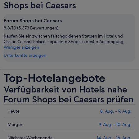
Shops bei Caesars
Forum Shops bei Caesars
8.8/10 (5.373 Bewertungen)
Kaufen Sie ein zwischen falschgoldenen Statuen im Hotel und
Casino Caesars Palace – opulente Shops in bester Ausprägung.
Weniger anzeigen
Unterkünfte anzeigen
Top-Hotelangebote
Verfügbarkeit von Hotels nahe
Forum Shops bei Caesars prüfen
Prüfe
Heute
8. Aug. - 9. Aug.
die
Preise
Prüfe
Morgen
9. Aug. - 10. Aug.
nahe
die
Forum
Preise
Prüfe
Nächstes Wochenende
14. Aug. - 16. Aug.