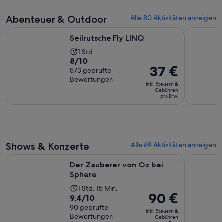
Erw.
6142
Abenteuer & Outdoor
Alle 80 Aktivitäten anzeigen
Bewertungen.
Wird in einem neuen Tab geöffnet
Seilrutsche Fly LINQ
Nellis Dun
Seilrutsche Fly LINQ
Die
1 Std.
8.0
8/10
Aktivität
Der
37 €
von
573 geprüfte
dauert
Preis
Bewertungen
10,
1 Stunde
inkl. Steuern &
beträgt
Gebühren
basierend
pro Erw.
37 €
auf
pro
573
Erw.
Bewertungen.
Shows & Konzerte
Alle 69 Aktivitäten anzeigen
Wird in einem neuen Tab g
Der Zauberer von Oz bei Sphere
Michael Ja
Der Zauberer von Oz bei
Sphere
Die
1 Std. 15 Min.
Der
90 €
9.4
9,4/10
Aktivität
Preis
von
90 geprüfte
dauert
inkl. Steuern &
beträgt
Bewertungen
10,
Gebühren
1