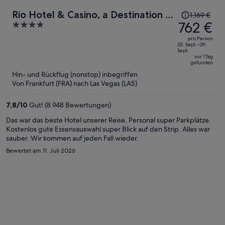
Der
Rio Hotel & Casino, a Destination by
1.169 €
Preis
762 €
4
Hyatt Hotel
betrug
out
pro Person
1.169 €,
of
23. Sept.–29.
Sept.
jetzt
5
vor 1 Tag
gefunden
beträgt
Hin- und Rückflug (nonstop) inbegriffen
er
Von Frankfurt (FRA) nach Las Vegas (LAS)
762 €
pro
7,8
/
10
Gut! (8.948 Bewertungen)
Person
Das war das beste Hotel unserer Reise. Personal super Parkplätze.
Kostenlos gute Essensauswahl super Blick auf den Strip. Alles war
sauber. Wir kommen auf jeden Fall wieder.
Bewertet am 11. Juli 2026