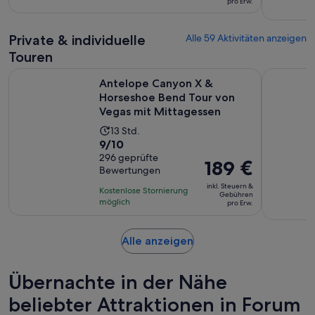
pro Erw.
90 €
basierend
Stunde
pro
auf
und
Erw.
Private & individuelle
90
Alle 59 Aktivitäten anzeigen
15
Bewertungen.
Touren
Minuten
Antelope Canyon X & Horseshoe Bend Tour von Vegas mit 
Die ultima
Antelope Canyon X &
Horseshoe Bend Tour von
Vegas mit Mittagessen
Die
13 Std.
9.0
9/10
Aktivität
von
296 geprüfte
dauert
Der
189 €
Bewertungen
10,
13
Preis
basierend
inkl. Steuern &
Stunden
Kostenlose Stornierung
beträgt
Gebühren
auf
möglich
pro Erw.
189 €
296
pro
Bewertungen.
Erw.
Wird
Alle anzeigen
in
einem
Übernachte in der Nähe
neuen
Tab
beliebter Attraktionen in Forum
geöffnet