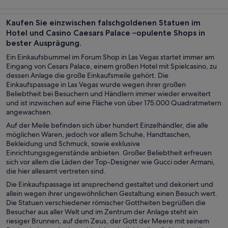
Touren und
Geschichte &
Abenteuer &
Shows &
Tagesausflüge
Kultur
Outdoor
Konzerte
Kaufen Sie einzwischen falschgoldenen Statuen im
Hotel und Casino Caesars Palace –opulente Shops in
bester Ausprägung.
Ein Einkaufsbummel im Forum Shop in Las Vegas startet immer am
Eingang von Cesars Palace, einem großen Hotel mit Spielcasino, zu
dessen Anlage die große Einkaufsmeile gehört. Die
Einkaufspassage in Las Vegas wurde wegen ihrer großen
Beliebtheit bei Besuchern und Händlern immer wieder erweitert
und ist inzwischen auf eine Fläche von über 175.000 Quadratmetern
angewachsen.
Auf der Meile befinden sich über hundert Einzelhändler, die alle
möglichen Waren, jedoch vor allem Schuhe, Handtaschen,
Bekleidung und Schmuck, sowie exklusive
Einrichtungsgegenstände anbieten. Großer Beliebtheit erfreuen
sich vor allem die Läden der Top-Designer wie Gucci oder Armani,
die hier allesamt vertreten sind.
Die Einkaufspassage ist ansprechend gestaltet und dekoriert und
allein wegen ihrer ungewöhnlichen Gestaltung einen Besuch wert.
Die Statuen verschiedener römischer Gottheiten begrüßen die
Besucher aus aller Welt und im Zentrum der Anlage steht ein
riesiger Brunnen, auf dem Zeus, der Gott der Meere mit seinem