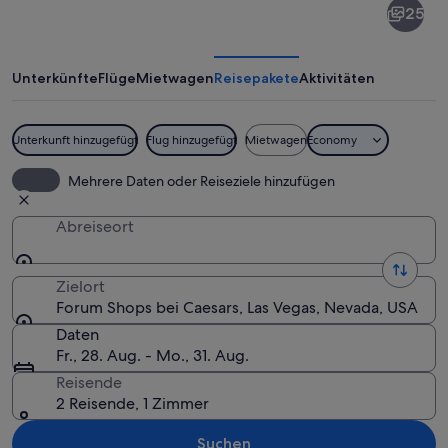
25
Shops
bei
Caesars
Unterkünfte
Flüge
Mietwagen
Reisepakete
Aktivitäten
Unterkunft hinzugefügt
Flug hinzugefügt
Mietwagen
Economy
Ein Einkaufsbereich mit Luxusgeschäft
Mehrere Daten oder Reiseziele hinzufügen
Abreiseort
Zielort
Forum Shops bei Caesars, Las Vegas, Nevada, USA
Daten
Fr., 28. Aug. - Mo., 31. Aug.
Reisende
2 Reisende, 1 Zimmer
Suchen