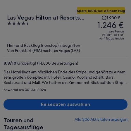
Spare 100% bei deinem Flug
Der
Las Vegas Hilton at Resorts
1.900 €
Preis
1.246 €
4.5
World
betrug
out
pro Person
1.900 €,
of
24. Okt.–31. Okt.
vor 1 Tag gefunden
jetzt
5
Hin- und Rückflug (nonstop) inbegriffen
beträgt
Von Frankfurt (FRA) nach Las Vegas (LAS)
er
1.246 €
8,8
/
10
Großartig! (14.830 Bewertungen)
pro
Person
Das Hotel liegt am nördlichen Ende des Strips und gehört zu einem
sehr großen Komplex mit Hotel, Casino, Poollandschaft, Bars,
Restaurant und Mall. Wir hatten ein Zimmer mit Blick auf den Strip
gebucht, das war auch fantastisch. Frühstück konnte man mit
Bewertet am 30. Juli 2026
Gutschein in drei verschiedenen Locations essen, das war auch echt
ok. Am Check in gab es lange Schlangen, auch beim Checkout, hier
hat jedoch ein Mitarbeiter zusätzlich eine Art Express-Checkout
Reisedaten auswählen
durchgeführt. Das Parkhaus kostet extra (21USD per Day)
Touren und
Alle 306 Aktivitäten anzeigen
Tagesausflüge