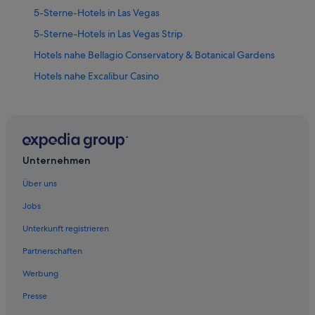
5-Sterne-Hotels in Las Vegas
5-Sterne-Hotels in Las Vegas Strip
Hotels nahe Bellagio Conservatory & Botanical Gardens
Hotels nahe Excalibur Casino
Hotels nahe Gondelfahrten im The Venetian
Hotels nahe High Roller
Aparthotels in Las Vegas
B&B in Las Vegas
Unternehmen
Campingplätze in Las Vegas
Über uns
Hotels nahe Las Vegas Eiffel Tower
Jobs
All-Inclusive- in Las Vegas
Unterkunft registrieren
Business in Las Vegas
Partnerschaften
Diamond Resorts in Las Vegas
Werbung
Familien in Las Vegas
Presse
Golf in Las Vegas