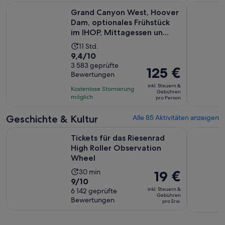
Grand Canyon West, Hoover Dam, optionales Frühstück im I
VIP Grand
Grand Canyon West, Hoover
Dam, optionales Frühstück
im IHOP, Mittagessen un...
Die
11 Std.
9.4
9,4/10
Aktivität
von
3 583 geprüfte
dauert
Der
125 €
Bewertungen
10,
11
Preis
basierend
inkl. Steuern &
Stunden
Kostenlose Stornierung
beträgt
Gebühren
auf
möglich
pro Person
125 €
3583
pro
Geschichte & Kultur
Alle 85 Aktivitäten anzeigen
Bewertungen.
Person
Wir
Tickets für das Riesenrad High Roller Observation Wheel
Mob Muse
Tickets für das Riesenrad
High Roller Observation
Wheel
Die
30 min
Der
19 €
9.0
9/10
Aktivität
Preis
inkl. Steuern &
von
6 142 geprüfte
dauert
beträgt
Gebühren
Bewertungen
10,
pro Erw.
30
19 €
basierend
Minuten
pro
auf