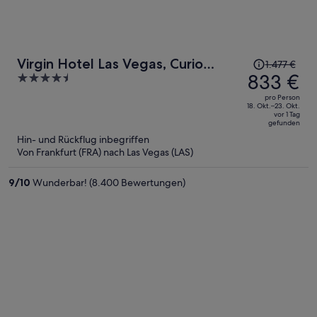
Der
Virgin Hotel Las Vegas, Curio
1.477 €
Preis
833 €
4.5
Collection by Hilton
betrug
out
pro Person
1.477 €,
of
18. Okt.–23. Okt.
vor 1 Tag
jetzt
5
gefunden
beträgt
Hin- und Rückflug inbegriffen
er
Von Frankfurt (FRA) nach Las Vegas (LAS)
833 €
pro
9
/
10
Wunderbar! (8.400 Bewertungen)
Person