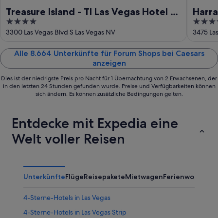
Treasure Island - TI Las Vegas Hotel &
Harra
4
3.5
Casino
Rewar
out
out
3300 Las Vegas Blvd S Las Vegas NV
3475 La
of
of
5
5
Alle 8.664 Unterkünfte für Forum Shops bei Caesars
anzeigen
Dies ist der niedrigste Preis pro Nacht für 1 Übernachtung von 2 Erwachsenen, der
in den letzten 24 Stunden gefunden wurde. Preise und Verfügbarkeiten können
sich ändern. Es können zusätzliche Bedingungen gelten.
Entdecke mit Expedia eine
Welt voller Reisen
Unterkünfte
Flüge
Reisepakete
Mietwagen
Ferienwohnung
4-Sterne-Hotels in Las Vegas
4-Sterne-Hotels in Las Vegas Strip