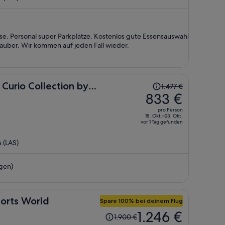
beträgt
er
762 €
pro
se. Personal super Parkplätze. Kostenlos gute Essensauswahl
Person
 sauber. Wir kommen auf jeden Fall wieder.
Der
 Curio Collection by
1.477 €
Preis
833 €
betrug
pro Person
1.477 €,
18. Okt.–23. Okt.
vor 1 Tag gefunden
jetzt
beträgt
 (LAS)
er
833 €
gen)
pro
Person
sorts World
Spare 100% bei deinem Flug
Der
1.246 €
1.900 €
Preis