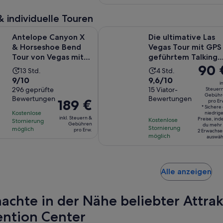
und
15
auf
pro
Bewertungen.
30
Minuten
& individuelle Touren
2802
Person
Minuten
Bewertungen.
W
Canyon X & Horseshoe Bend Tour von Vegas mit Mittagessen
Die ultimative Las Vegas Tour mit
Antelope Canyon X
Die ultimative Las
& Horseshoe Bend
Vegas Tour mit GPS
Tour von Vegas mit
geführtem Talking
Der
90 
Mittagessen
GoCar
Die
Die
13 Std.
4 Std.
Preis
9.0
9.6
9/10
9,6/10
Aktivität
Aktivität
in
beträg
von
296 geprüfte
von
15 Viator-
Steuer
dauert
dauert
Gebühr
90 €
Bewertungen
Bewertungen
10,
10,
Der
189 €
13
4
pro Er
pro
* Sichere 
basierend
basierend
Preis
Stunden
Stunden
Kostenlose
niedrig
Erw.*
inkl. Steuern &
Preise, in
Kostenlose
auf
auf
Stornierung
beträgt
Gebühren
du mehr 
Stornierung
möglich
pro Erw.
296
15
2 Erwachs
189 €
möglich
auswäh
Bewertungen.
Bewertungen.
pro
Erw.
Wi
Alle anzeigen
in
ei
achte in der Nähe beliebter Attra
ne
Ta
ntion Center
ge