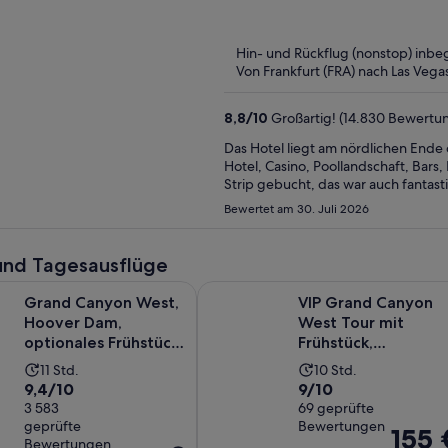
of
5
Hin- und Rückflug (nonstop) inbeg
Von Frankfurt (FRA) nach Las Vegas
8,8
/
10
Großartig! (14.830 Bewertu
Das Hotel liegt am nördlichen Ende
Hotel, Casino, Poollandschaft, Bars,
Strip gebucht, das war auch fantast
verschiedenen Locations essen, das
Bewertet am 30. Juli 2026
auch beim Checkout, hier hat jedoch ein Mitarbeiter zusätzli
durchgeführt. Das Parkhaus kostet 
und Tagesausflüge
on West, Hoover Dam, optionales Frühstück im IHOP, Mittage
VIP Grand Canyon West Tour mit F
Grand Canyon West,
VIP Grand Canyon
Hoover Dam,
West Tour mit
optionales Frühstück
Frühstück,
im IHOP, Mittagessen
Mittagessen, Hoov
Die
Die
11 Std.
10 Std.
un...
Dam & Skywalk
9.4
9.0
9,4/10
9/10
Aktivität
Aktivität
von
3 583
von
69 geprüfte
dauert
dauert
geprüfte
Bewertungen
10,
10,
Der
155 
11
10
Bewertungen