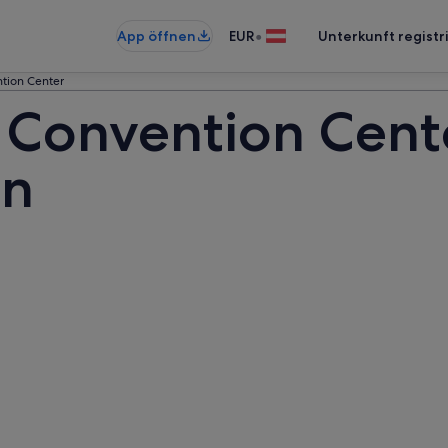
•
App öffnen
EUR
Unterkunft registr
tion Center
 Convention Cent
en