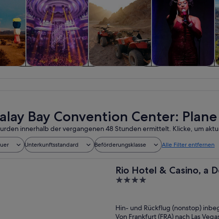
 und
Geschichte &
Abenteuer &
Shows &
sflüge
Kultur
Outdoor
Konzerte
lay Bay Convention Center: Plane 
urden innerhalb der vergangenen 48 Stunden ermittelt. Klicke, um aktua
auer
Unterkunftsstandard
Beförderungsklasse
Alle Filter entfernen
Rio Hotel & Casino, a 
4
out
of
Hin- und Rückflug (nonstop) inbeg
5
Von Frankfurt (FRA) nach Las Vegas