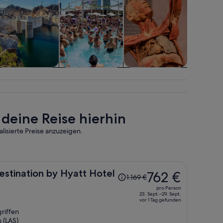
Private &
Essen, Trinken &
Attraktionen
Rund
individuelle
Nachtleben
Helikopte
Touren
& Ballo
deine Reise hierhin
lisierte Preise anzuzeigen.
Der
Destination by Hyatt Hotel
762 €
1.169 €
Preis
pro Person
betrug
23. Sept.–29. Sept.
vor 1 Tag gefunden
1.169 €,
riffen
jetzt
 (LAS)