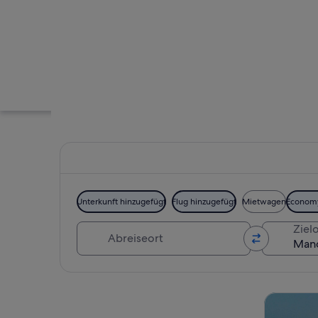
Unterkunft hinzugefügt
Flug hinzugefügt
Mietwagen
Econom
Abreiseort
Zielo
Ein Neon-Schild mi
Karte erkunden
Touren un