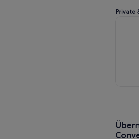
Private 
Antelope 
Übern
Conve