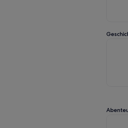
Geschic
Tickets fü
Abenteu
Seilrutsch