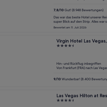
7,8
/
10
Gut! (8.948 Bewertungen)
Das war das beste Hotel unserer Rei
super Blick auf den Strip. Alles war
Bewertet am 11. Juli 2026
Virgin Hotel Las Vegas,
4.5
Hilton
out
of
5
Hin- und Rückflug inbegriffen
Von Frankfurt (FRA) nach Las Vegas
9
/
10
Wunderbar! (8.400 Bewertun
Las Vegas Hilton at Re
4.5
out