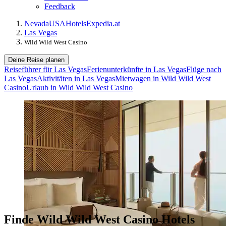
Feedback
Nevada
USA
Hotels
Expedia.at
Las Vegas
Wild Wild West Casino
Deine Reise planen
Reiseführer für Las Vegas
Ferienunterkünfte in Las Vegas
Flüge nach
Las Vegas
Aktivitäten in Las Vegas
Mietwagen in Wild Wild West
Casino
Urlaub in Wild Wild West Casino
Finde Wild Wild West Casino Hotels