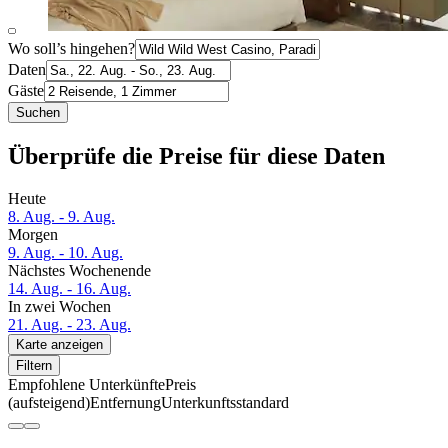
Wo soll’s hingehen?
Daten
Gäste
Suchen
Überprüfe die Preise für diese Daten
Heute
8. Aug. - 9. Aug.
Morgen
9. Aug. - 10. Aug.
Nächstes Wochenende
14. Aug. - 16. Aug.
In zwei Wochen
21. Aug. - 23. Aug.
Karte anzeigen
Filtern
Empfohlene Unterkünfte
Preis
(aufsteigend)
Entfernung
Unterkunftsstandard