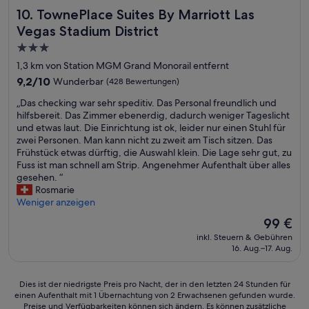
a
TownePlace Suites By Marriott Las Vegas Stadium District
10. TownePlace Suites By Marriott Las
s
P
Vegas Stadium District
e
3.0-
r
Sterne-
s
1,3 km von Station MGM Grand Monorail entfernt
o
Unterkunft
9.2
9,2/10
Wunderbar
(428 Bewertungen)
n
von
a
„
„Das checking war sehr speditiv. Das Personal freundlich und
10,
l
D
hilfsbereit. Das Zimmer ebenerdig, dadurch weniger Tageslicht
Wunderbar,
i
a
und etwas laut. Die Einrichtung ist ok, leider nur einen Stuhl für
(428
s
s
zwei Personen. Man kann nicht zu zweit am Tisch sitzen. Das
Bewertungen)
t
c
Frühstück etwas dürftig, die Auswahl klein. Die Lage sehr gut, zu
t
h
Fuss ist man schnell am Strip. Angenehmer Aufenthalt über alles
o
e
gesehen. “
p
c
Rosmarie
.
k
Weniger anzeigen
“
i
Der
99 €
n
Preis
inkl. Steuern & Gebühren
g
beträgt
16. Aug.–17. Aug.
w
99 €
a
r
Dies
Dies ist der niedrigste Preis pro Nacht, der in den letzten 24 Stunden für
s
einen Aufenthalt mit 1 Übernachtung von 2 Erwachsenen gefunden wurde.
ist
e
Preise und Verfügbarkeiten können sich ändern. Es können zusätzliche