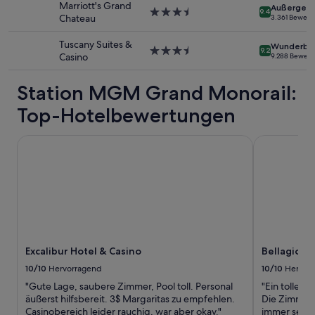
Es
u
Marriott's Grand
Außergewö
3.5-
9.4
können
n
Chateau
3.361 Bewer
Sterne-
zusätzliche
d
Unterkunft
Bedingungen
l
Tuscany Suites &
Wunderba
3.5-
gelten.
9.2
i
Casino
9.288 Bewer
Sterne-
c
Unterkunft
h
Station MGM Grand Monorail:
u
n
Top-Hotelbewertungen
d
h
Excalibur Hotel & Casino
Bellagio
i
l
f
s
b
e
r
e
i
Excalibur Hotel & Casino
Bellagio
t
10/10
Hervorragend
10/10
Hervor
.
D
"Gute Lage, saubere Zimmer, Pool toll. Personal
"Ein tolles
a
äußerst hilfsbereit. 3$ Margaritas zu empfehlen.
Die Zimmerre
s
Casinobereich leider rauchig, war aber okay."
immer sehr 