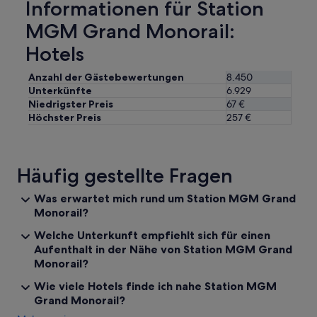
Informationen für Station
n
i
MGM Grand Monorail:
g
e
Hotels
r
T
Anzahl der Gästebewertungen
8.450
a
Unterkünfte
6.929
g
Niedrigster Preis
67 €
e
Höchster Preis
257 €
s
l
i
c
Häufig gestellte Fragen
h
t
Was erwartet mich rund um Station MGM Grand
u
Monorail?
n
d
Welche Unterkunft empfiehlt sich für einen
e
Aufenthalt in der Nähe von Station MGM Grand
t
Monorail?
w
a
Wie viele Hotels finde ich nahe Station MGM
s
Grand Monorail?
l
a