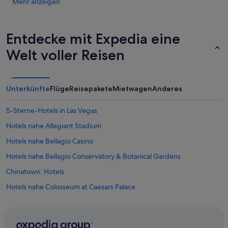
Mehr anzeigen
u
t
.
Entdecke mit Expedia eine
D
i
Welt voller Reisen
e
E
i
n
Unterkünfte
Flüge
Reisepakete
Mietwagen
Anderes
r
i
c
5-Sterne-Hotels in Las Vegas
h
Hotels nahe Allegiant Stadium
t
u
Hotels nahe Bellagio Casino
n
g
Hotels nahe Bellagio Conservatory & Botanical Gardens
i
Chinatown: Hotels
s
t
Hotels nahe Colosseum at Caesars Palace
o
k
Hotels nahe Excalibur Casino
,
Hotels nahe Fashion Show Mall
l
e