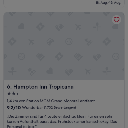
beträgt
18. Aug.–19. Aug.
(9.288
e
t
67 €
Bewertungen)
n
e
Hampton Inn Tropicana
t
r
h
S
a
e
l
r
t
v
u
i
n
c
d
e
i
i
c
m
h
P
g
o
l
o
a
l
Hampton Inn Tropicana
6. Hampton Inn Tropicana
u
b
b
e
2.5-
d
r
Sterne-
1,4 km von Station MGM Grand Monorail entfernt
e
e
Unterkunft
r
9.2
9,2/10
Wunderbar
i
(1.732 Bewertungen)
4
von
c
„
„Die Zimmer sind für 4 Leute einfach zu klein. Für einen sehr
.
10,
h
D
kurzen Aufenthalt passt das. Frühstück amerikanisch okay. Das
o
Wunderbar,
a
i
Personal ist top.“
d
(1.732