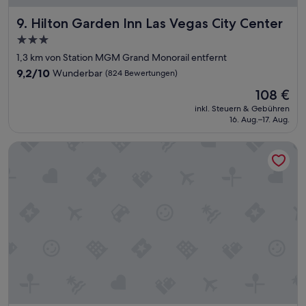
ü
h
Hilton Garden Inn Las Vegas City Center
9. Hilton Garden Inn Las Vegas City Center
s
t
3.0-
ü
Sterne-
1,3 km von Station MGM Grand Monorail entfernt
c
Unterkunft
9.2
9,2/10
Wunderbar
(824 Bewertungen)
k
von
a
Der
108 €
10,
m
Preis
Wunderbar,
inkl. Steuern & Gebühren
e
beträgt
16. Aug.–17. Aug.
(824
r
108 €
Bewertungen)
i
TownePlace Suites By Marriott Las Vegas Stadium District
k
a
n
i
s
c
h
o
k
a
y
.
D