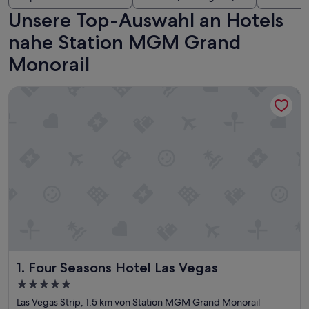
Unsere Top-Auswahl an Hotels
nahe Station MGM Grand
Monorail
Four Seasons Hotel Las Vegas
Four Seasons Hotel Las Vegas
1. Four Seasons Hotel Las Vegas
5.0-
Sterne-
Las Vegas Strip, 1,5 km von Station MGM Grand Monorail