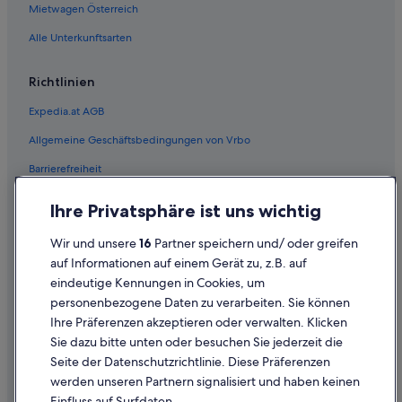
P
Hotels mit Yoga in Las Vegas Strip
Mietwagen Österreich
e
r
Hotels mit Aussicht in Las Vegas Strip
Alle Unterkunftsarten
s
Hotels nahe Luxor Las Vegas & Casino
o
n
Richtlinien
Hotels nahe MGM Grand Casino
e
Expedia.at AGB
n
Hotels nahe MGM Grand Garden Arena
.
Allgemeine Geschäftsbedingungen von Vrbo
Hotels nahe Miracle Mile Shops
M
a
Barrierefreiheit
Hotels nahe Omega Mart
n
k
Hotels mit Sauna in Östlicher Strip
Einreisebestimmungen
Ihre Privatsphäre ist uns wichtig
a
Caesars Entertainment Hotels in Paradise
n
Datenschutzerklärung
n
Wir und unsere
16
Partner speichern und/ oder greifen
Hotels mit Casino in Paradise
Cookie-Erklärung
n
auf Informationen auf einem Gerät zu, z.B. auf
i
Paradise Hotels
eindeutige Kennungen in Cookies, um
Rechtliche Hinweise/Kontakt
c
personenbezogene Daten zu verarbeiten. Sie können
Motels in Paradise
h
Inhaltsrichtlinien und Melden von Inhalten
Ihre Präferenzen akzeptieren oder verwalten. Klicken
t
Hotels nahe Schild „Welcome to Fabulous Las Vegas“
z
Sie dazu bitte unten oder besuchen Sie jederzeit die
u
Hilfe
Hotels nahe Shark Reef Aquarium at Mandalay Bay
Seite der Datenschutzrichtlinie. Diese Präferenzen
z
werden unseren Partnern signalisiert und haben keinen
Hotels nahe Sphere
Hilfe
w
Einfluss auf Surfdaten.