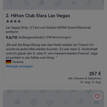
M
o
b
Hilton Club Elara Las Vegas
2. Hilton Club Elara Las Vegas
i
l
4.0-
i
Sterne-
Las Vegas Strip, 0,7 km von Station MGM Grand Monorail
a
Unterkunft
entfernt
r
.
9.6
9,6/10
Außergewöhnlich
(398 Bewertungen)
W
von
„
„Bis auf die Begrüßung war das Hotel wieder ein Traum! Ich
C
10,
B
würde es jedes Mal wieder buchen. Es war mein 2. Aufenthalt
S
Außergewöhnlich,
i
und ich glaub der 4. oder 5. von meinem besten Freund. Lage
p
(398
s
ist perfekt in der Mitte vom Strip. “
ü
Bewertungen)
a
Victoria
l
u
Weniger anzeigen
u
f
n
Der
257 €
d
g
Preis
inkl. Steuern & Gebühren
i
w
beträgt
10. Aug.–11. Aug.
e
i
257 €
B
e
The Carriage House
e
i
g
m
r
F
ü
l