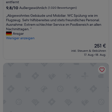
Unterkunft
entfernt
9.8
9,8/10
Außergewöhnlich
(1.020 Bewertungen)
von
„
„Abgewohntes Gebäude und Mobiliar. WC Spülung wie im
10,
A
Flugzeug. Sehr hilfsbereites und stets freundliches Personal.
Außergewöhnlich,
b
Ausnahme: Extrem schlechter Service im Poolbereich an allen
(1.020
g
Nachmittagen. “
Bewertungen)
e
Ansgar
w
Weniger anzeigen
o
Der
251 €
h
Preis
inkl. Steuern & Gebühren
n
beträgt
17. Aug.–18. Aug.
t
251 €
e
Hilton Club Elara Las Vegas
s
G
e
b
ä
u
d
e
u
n
d