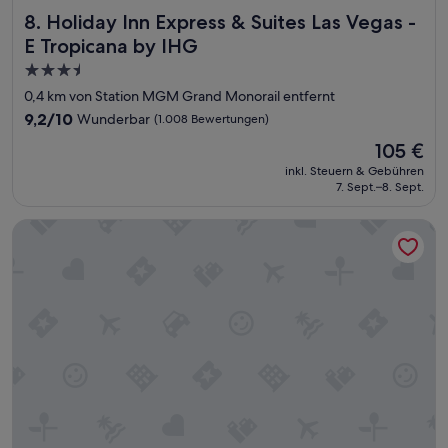
e
z
Holiday Inn Express & Suites Las Vegas - E Tropicana by IH
8. Holiday Inn Express & Suites Las Vegas -
v
e
o
E Tropicana by IHG
n
m
A
3.5-
S
u
Sterne-
t
0,4 km von Station MGM Grand Monorail entfernt
f
r
Unterkunft
9.2
9,2/10
Wunderbar
(1.008 Bewertungen)
e
i
von
n
p
Der
105 €
10,
t
.
Preis
Wunderbar,
inkl. Steuern & Gebühren
h
“
beträgt
7. Sept.–8. Sept.
(1.008
a
105 €
Bewertungen)
l
Hilton Garden Inn Las Vegas City Center
t
p
a
s
s
t
d
a
s
.
F
r