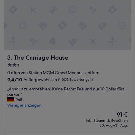
ß
u
u
g
n
z
g
e
w
u
a
g
r
.
d
S
a
e
s
h
The Carriage House
3. The Carriage House
H
r
o
h
2.5-
t
i
Sterne-
0,6 km von Station MGM Grand Monorail entfernt
e
l
Unterkunft
l
9.4
f
9,4/10
Außergewöhnlich
(1.005 Bewertungen)
w
von
s
„
„Absolut zu empfehlen. Keine Resort Fee und nur 10 Dollar fürs
i
10,
b
A
parken“
e
Außergewöhnlich,
e
b
Ralf
d
(1.005
r
s
Weniger anzeigen
e
Bewertungen)
e
o
r
i
Der
91 €
l
e
t
Preis
inkl. Steuern & Gebühren
u
i
e
beträgt
30. Aug.–31. Aug.
t
n
s
91 €
z
T
u