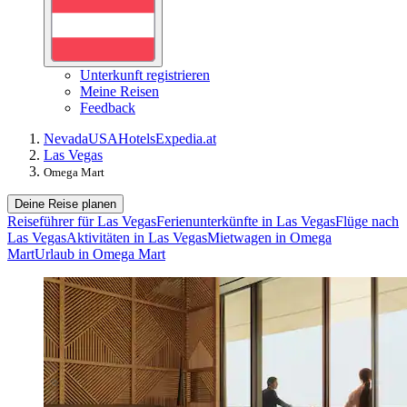
Unterkunft registrieren
Meine Reisen
Feedback
Nevada
USA
Hotels
Expedia.at
Las Vegas
Omega Mart
Deine Reise planen
Reiseführer für Las Vegas
Ferienunterkünfte in Las Vegas
Flüge nach
Las Vegas
Aktivitäten in Las Vegas
Mietwagen in Omega
Mart
Urlaub in Omega Mart