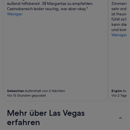
r
n
äußerst hilfsbereit. 3$ Margaritas zu empfehlen.
Zimmerrein
a
u
Casinobereich leider rauchig, war aber okay."
sehr orde
l
n
Weniger
ist freund
e
g
fühlt sic
r
z
kann dies
L
u
und komme
a
m
Weniger
g
S
e
t
.
r
B
i
e
p
i
e
m
t
F
w
r
a
ü
2
h
0
Sebastian
Aufenthalt von 2 Nächten
Ergün
Aufe
s
Vor 13 Stunden gepostet
Vor 2 Tagen
m
t
i
u
n
Mehr über Las Vegas
c
m
k
i
erfahren
n
t
i
d