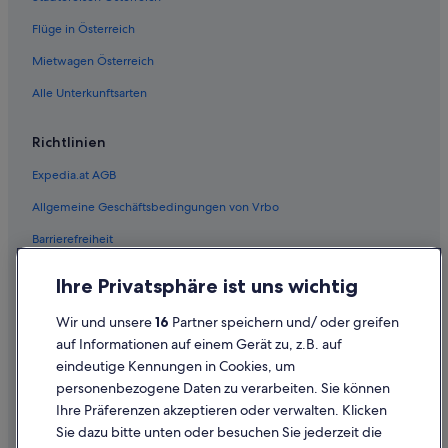
Hotels mit Frühstück in Las Vegas
Flüge in Österreich
Hotels mit Kinderbetreuung in Las Vegas
Hotels mit Meerblick in Las Vegas
Mietwagen Österreich
Hotels mit Restaurant in Las Vegas
Alle Unterkunftsarten
Hotels mit Whirlpool in Las Vegas
Richtlinien
La Quinta Inn & Suites Hotels in Las Vegas
Expedia.at AGB
Hotels mit Aussicht in Las Vegas
Allgemeine Geschäftsbedingungen von Vrbo
Luxus in Las Vegas
Barrierefreiheit
Mgm Hotels in Las Vegas
Nachhaltige in Las Vegas
Einreisebestimmungen
Ihre Privatsphäre ist uns wichtig
Strand in Las Vegas
Datenschutzerklärung
Wir und unsere
16
Partner speichern und/ oder greifen
Hotels mit Suiten in Las Vegas
Cookie-Erklärung
auf Informationen auf einem Gerät zu, z.B. auf
Hotels mit Wellnessbereich in Las Vegas
eindeutige Kennungen in Cookies, um
Rechtliche Hinweise/Kontakt
personenbezogene Daten zu verarbeiten. Sie können
Westgate Resorts in Las Vegas
Inhaltsrichtlinien und Melden von Inhalten
Ihre Präferenzen akzeptieren oder verwalten. Klicken
Wyndham Hotels in Las Vegas
Sie dazu bitte unten oder besuchen Sie jederzeit die