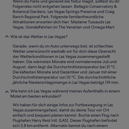
Wenn du Parks und generell die Natur magst, solltest du dir
l
Folgendes nicht entgehen lassen: Bellagio Conservatory &
i
Botanical Gardens, Las Vegas Springs Preserve und Craig
c
Ranch Regional Park. Folgende familienfreundliche
h
Attraktionen erwarten dich hier: Madame Tussauds Las
k
Vegas, Gondelfahrten im The Venetian und Omega Mart.
e
i
Wie ist das Wetter in Las Vegas?
t
e
Gerade, wenn du im Auto unterwegs bist, ist schlechtes
n
Wetter unerwünscht weshalb wir für dich diese Übersicht
a
der Wetterkonditionen in Las Vegas zusammengestellt
m
haben: Die wärmsten Monate sind normalerweise Juli und
S
August, dann liegt die Durchschnittstemperatur bei 31 °C.
t
Die kältesten Monate sind Dezember und Januar mit einer
r
Durchschnittstemperatur von 10 °C. Die durchschnittliche
i
jährliche Niederschlagsmenge in Las Vegas beträgt 119 mm.
p
Wie kann ich Las Vegas während meines Aufenthalts in einem
.
Motel am besten erkunden?
“
Wir haben für dich einige Infos zur Fortbewegung in Las
Vegas zusammengefasst, damit du deine Tour vor Ort
einfach und bequem planen kannst: Buche einen Flug nach
Flughafen Harry Reid Intl. (LAS). Dieser Flughafen befindet
sich 3,8 km entfernt. Alternativ kannst du nach einem