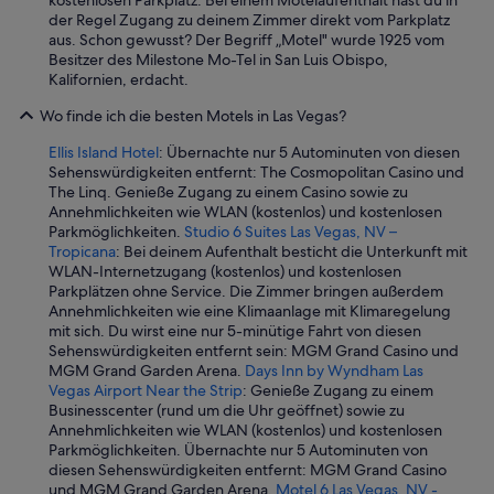
kostenlosen Parkplatz. Bei einem Motelaufenthalt hast du in
t
m
der Regel Zugang zu deinem Zimmer direkt vom Parkplatz
e
h
aus. Schon gewusst? Der Begriff „Motel" wurde 1925 vom
n
a
Besitzer des Milestone Mo-Tel in San Luis Obispo,
.
t
Kalifornien, erdacht.
1
k
0
a
Wo finde ich die besten Motels in Las Vegas?
/
n
1
n
Ellis Island Hotel
: Übernachte nur 5 Autominuten von diesen
0
h
Sehenswürdigkeiten entfernt: The Cosmopolitan Casino und
“
i
The Linq. Genieße Zugang zu einem Casino sowie zu
e
Annehmlichkeiten wie WLAN (kostenlos) und kostenlosen
r
Parkmöglichkeiten.
Studio 6 Suites Las Vegas, NV –
g
Tropicana
: Bei deinem Aufenthalt besticht die Unterkunft mit
e
WLAN-Internetzugang (kostenlos) und kostenlosen
r
Parkplätzen ohne Service. Die Zimmer bringen außerdem
n
Annehmlichkeiten wie eine Klimaanlage mit Klimaregelung
Ü
mit sich. Du wirst eine nur 5-minütige Fahrt von diesen
b
Sehenswürdigkeiten entfernt sein: MGM Grand Casino und
e
MGM Grand Garden Arena.
Days Inn by Wyndham Las
r
Vegas Airport Near the Strip
: Genieße Zugang zu einem
n
Businesscenter (rund um die Uhr geöffnet) sowie zu
a
Annehmlichkeiten wie WLAN (kostenlos) und kostenlosen
c
Parkmöglichkeiten. Übernachte nur 5 Autominuten von
h
diesen Sehenswürdigkeiten entfernt: MGM Grand Casino
t
und MGM Grand Garden Arena.
Motel 6 Las Vegas, NV -