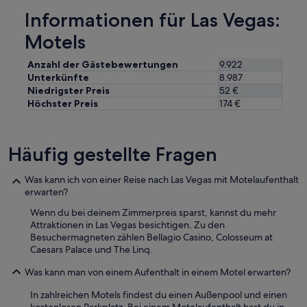
c
e
Informationen für Las Vegas:
h
m
t
A
Motels
g
u
e
t
Anzahl der Gästebewertungen
9.922
m
o
Unterkünfte
8.987
ü
.
t
Niedrigster Preis
52 €
W
l
Höchster Preis
174 €
e
i
r
c
d
h
a
Häufig gestellte Fragen
e
m
s
i
s
t
Was kann ich von einer Reise nach Las Vegas mit Motelaufenthalt
i
k
erwarten?
t
e
Wenn du bei deinem Zimmerpreis sparst, kannst du mehr
z
i
Attraktionen in Las Vegas besichtigen. Zu den
e
n
Besuchermagneten zählen Bellagio Casino, Colosseum at
n
P
Caesars Palace und The Linq.
e
r
r
o
Was kann man von einem Aufenthalt in einem Motel erwarten?
w
b
a
l
In zahlreichen Motels findest du einen Außenpool und einen
r
e