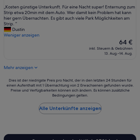
o
von
s
„
„Kosten günstige Unterkunft. Für eine Nacht super! Enternung zum
10,
t
K
Strip etwa 20min mit dem Auto. Wer damit kein Problem hat kann
Sehr
e
o
hier gern Übernachten. Es gibt auch viele Park Möglichkeiten am
gut,
n
s
Strip. “
(435
l
t
Dustin
Bewertungen)
o
e
Weniger anzeigen
s
n
Der
64 €
e
g
Preis
inkl. Steuern & Gebühren
n
ü
beträgt
13. Aug.–14. Aug.
P
n
64 €
a
s
r
Mehr anzeigen
t
k
i
p
g
Dies
Dies ist der niedrigste Preis pro Nacht, der in den letzten 24 Stunden für
l
e
einen Aufenthalt mit 1 Übernachtung von 2 Erwachsenen gefunden wurde.
ist
ä
Preise und Verfügbarkeiten können sich ändern. Es können zusätzliche
U
der
t
Bedingungen gelten.
n
niedrigste
z
t
Preis
e
e
Alle Unterkünfte anzeigen
pro
n
r
Nacht,
u
k
der
n
u
in
d
n
den
t
f
letzten