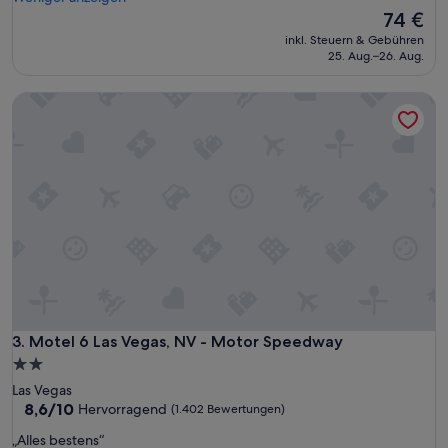
Bewertungen)
,
Der
74 €
s
Preis
inkl. Steuern & Gebühren
a
beträgt
25. Aug.–26. Aug.
u
74 €
b
Motel 6 Las Vegas, NV - Motor Speedway
e
r
,
m
o
d
e
r
n
e
Z
i
m
m
Motel 6 Las Vegas, NV - Motor Speedway
3. Motel 6 Las Vegas, NV - Motor Speedway
e
2.0-
r
Sterne-
Las Vegas
,
Unterkunft
8.6
8,6/10
Hervorragend
(1.402 Bewertungen)
s
von
c
„
„Alles bestens“
10,
h