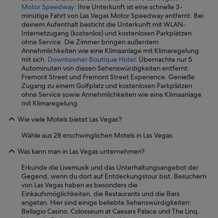
e
Motor Speedway
: Ihre Unterkunft ist eine schnelle 3-
n
minütige Fahrt von Las Vegas Motor Speedway entfernt. Bei
.
deinem Aufenthalt besticht die Unterkunft mit WLAN-
E
Internetzugang (kostenlos) und kostenlosen Parkplätzen
s
ohne Service. Die Zimmer bringen außerdem
g
Annehmlichkeiten wie eine Klimaanlage mit Klimaregelung
i
mit sich.
Downtowner Boutique Hotel
: Übernachte nur 5
b
Autominuten von diesen Sehenswürdigkeiten entfernt:
t
Fremont Street und Fremont Street Experience. Genieße
a
Zugang zu einem Golfplatz und kostenlosen Parkplätzen
u
ohne Service sowie Annehmlichkeiten wie eine Klimaanlage
c
mit Klimaregelung.
h
Wie viele Motels bietet Las Vegas?
v
i
Wähle aus 28 erschwinglichen Motels in Las Vegas.
e
l
Was kann man in Las Vegas unternehmen?
e
P
Erkunde die Livemusik und das Unterhaltungsangebot der
a
Gegend, wenn du dort auf Entdeckungstour bist. Besuchern
r
von Las Vegas haben es besonders die
k
Einkaufsmöglichkeiten, die Restaurants und die Bars
M
angetan. Hier sind einige beliebte Sehenswürdigkeiten:
ö
Bellagio Casino, Colosseum at Caesars Palace und The Linq.
g