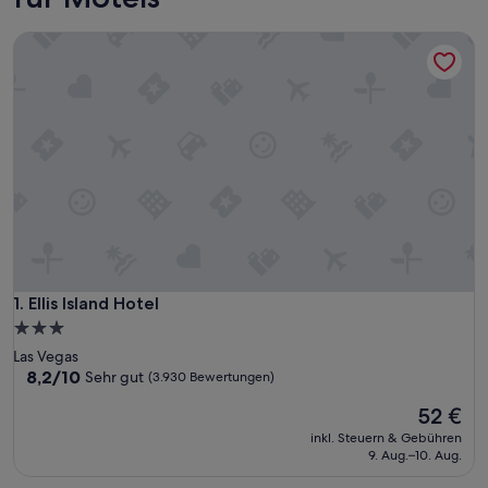
Ellis Island Hotel
Ellis Island Hotel
1. Ellis Island Hotel
3.0-
Sterne-
Las Vegas
Unterkunft
8.2
8,2/10
Sehr gut
(3.930 Bewertungen)
von
Der
52 €
10,
Preis
Sehr
inkl. Steuern & Gebühren
beträgt
gut,
9. Aug.–10. Aug.
52 €
(3.930