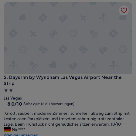
Bewertungen)
Days Inn by Wyndham Las Vegas Airport Near the Strip
Days Inn by Wyndham Las Vegas Airport Near the Strip
2. Days Inn by Wyndham Las Vegas Airport Near the
Strip
2.0-
Sterne-
Las Vegas
Unterkunft
8.0
8,0/10
Sehr gut
(2.611 Bewertungen)
von
„
„Groß , sauber , moderne Zimmer , schneller Fußweg zum Strip mit
10,
G
kostenlosen Parkplätzen und trotzdem sehr ruhig trotz zentraler
Sehr
r
Lage. Beim Frühstuck nicht gemütliches sitzen erwarten. 10/10“
gut,
o
Nic****
(2.611
ß
Weniger anzeigen