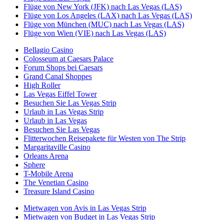
Flüge von New York (JFK) nach Las Vegas (LAS)
Flüge von Los Angeles (LAX) nach Las Vegas (LAS)
Flüge von München (MUC) nach Las Vegas (LAS)
Flüge von Wien (VIE) nach Las Vegas (LAS)
Bellagio Casino
Colosseum at Caesars Palace
Forum Shops bei Caesars
Grand Canal Shoppes
High Roller
Las Vegas Eiffel Tower
Besuchen Sie Las Vegas Strip
Urlaub in Las Vegas Strip
Urlaub in Las Vegas
Besuchen Sie Las Vegas
Flitterwochen Reisepakete für Westen von The Strip
Margaritaville Casino
Orleans Arena
Sphere
T-Mobile Arena
The Venetian Casino
Treasure Island Casino
Mietwagen von Avis in Las Vegas Strip
Mietwagen von Budget in Las Vegas Strip