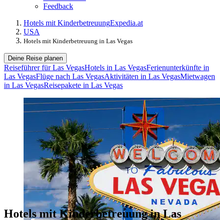
Feedback
Hotels mit Kinderbetreuung
Expedia.at
USA
Hotels mit Kinderbetreuung in Las Vegas
Deine Reise planen
Reiseführer für Las Vegas
Hotels in Las Vegas
Ferienunterkünfte in
Las Vegas
Flüge nach Las Vegas
Aktivitäten in Las Vegas
Mietwagen
in Las Vegas
Reisepakete in Las Vegas
Hotels mit Kinderbetreuung in Las