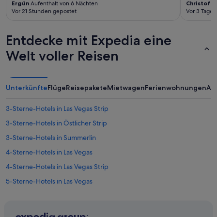
Ergün
Aufenthalt von 6 Nächten
Christof
Au
Vor 21 Stunden gepostet
Vor 3 Tagen
Entdecke mit Expedia eine
Welt voller Reisen
Unterkünfte
Flüge
Reisepakete
Mietwagen
Ferienwohnungen
An
3-Sterne-Hotels in Las Vegas Strip
3-Sterne-Hotels in Östlicher Strip
3-Sterne-Hotels in Summerlin
4-Sterne-Hotels in Las Vegas
4-Sterne-Hotels in Las Vegas Strip
5-Sterne-Hotels in Las Vegas
5-Sterne-Hotels in South Las Vegas
Hotels nahe Allegiant Stadium