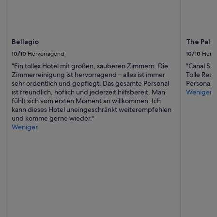
Bellagio
The Pala
10/10
Hervorragend
10/10
Herv
"Ein tolles Hotel mit großen, sauberen Zimmern. Die
"Canal Sh
Zimmerreinigung ist hervorragend – alles ist immer
Tolle Rest
sehr ordentlich und gepflegt. Das gesamte Personal
Personal. 
ist freundlich, höflich und jederzeit hilfsbereit. Man
Weniger
fühlt sich vom ersten Moment an willkommen. Ich
kann dieses Hotel uneingeschränkt weiterempfehlen
und komme gerne wieder."
Weniger