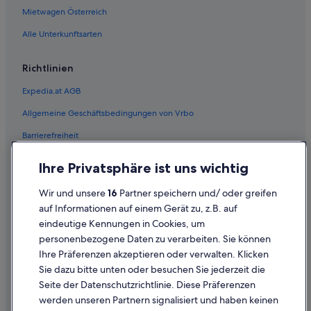
Hotels mit Casino in Las Vegas
Mietwagen Österreich
Hotels mit Frühstück in Las Vegas
Alle Unterkunftsarten
Hotels mit Kinderbetreuung in Las Vegas
Richtlinien
Hotels mit Meerblick in Las Vegas
Expedia.at AGB
Hotels mit Restaurant in Las Vegas
Allgemeine Geschäftsbedingungen von Vrbo
Hotels mit Whirlpool in Las Vegas
Barrierefreiheit
Las Vegas Sands Hotels in Las Vegas
Mgm Hotels in Las Vegas
Einreisebestimmungen
Ihre Privatsphäre ist uns wichtig
Motel 6 Hotels in Las Vegas
Datenschutzerklärung
Wir und unsere
16
Partner speichern und/ oder greifen
Nachhaltige in Las Vegas
Cookie-Erklärung
auf Informationen auf einem Gerät zu, z.B. auf
Station Casinos Hotels in Las Vegas
eindeutige Kennungen in Cookies, um
Rechtliche Hinweise/Kontakt
personenbezogene Daten zu verarbeiten. Sie können
Strand in Las Vegas
Inhaltsrichtlinien und Melden von Inhalten
Ihre Präferenzen akzeptieren oder verwalten. Klicken
Wyndham Hotels in Las Vegas
Sie dazu bitte unten oder besuchen Sie jederzeit die
Hilfe
Las Vegas Hotels
Seite der Datenschutzrichtlinie. Diese Präferenzen
werden unseren Partnern signalisiert und haben keinen
Motels in Las Vegas
Hilfe