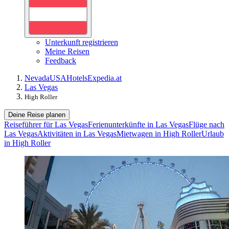
Unterkunft registrieren
Meine Reisen
Feedback
Nevada
USA
Hotels
Expedia.at
Las Vegas
High Roller
Deine Reise planen
Reiseführer für Las Vegas
Ferienunterkünfte in Las Vegas
Flüge nach
Las Vegas
Aktivitäten in Las Vegas
Mietwagen in High Roller
Urlaub
in High Roller