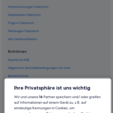
Ferienwohnungen Österreich
Städtereisen Österreich
Flüge in Österreich
Mietwagen Österreich
Alle Unterkunftsarten
Richtlinien
Expedia.at AGB
Allgemeine Geschäftsbedingungen von Vrbo
Barrierefreiheit
Einreisebestimmungen
Ihre Privatsphäre ist uns wichtig
Datenschutzerklärung
Wir und unsere
16
Partner speichern und/ oder greifen
Cookie-Erklärung
auf Informationen auf einem Gerät zu, z.B. auf
eindeutige Kennungen in Cookies, um
Rechtliche Hinweise/Kontakt