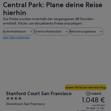
Central Park: Plane deine Reise
hierhin
Die Preise wurden innerhalb der vergangenen 48 Stunden
ermittelt. Klicke, um aktualisierte Preise anzuzeigen.
Aufenthaltsdauer
Unterkunftsstandard
Beförderungsklasse
Alle Filter entfernen
Spare 100% bei deinem Flug
Der
Stanford Court San Francisco
1.644 €
Preis
1.048 €
4
betrug
out
Downtown San Francisco
pro Person
1.644 €,
of
26. Sept.–3. Okt.