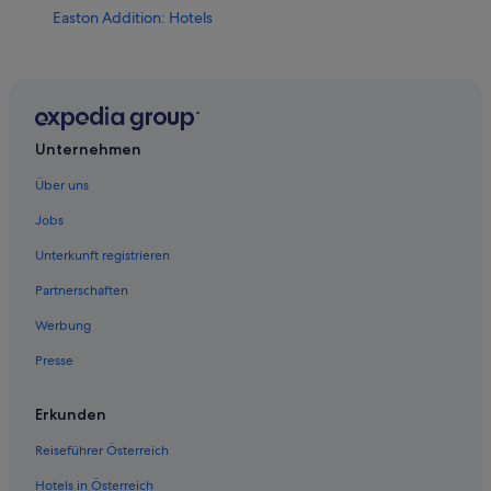
Easton Addition: Hotels
Hillsdale: Hotels
Lakeview: Hotels
San Mateo Hotels
South San Mateo: Hotels
Unternehmen
Hotels nahe The San Mateo Japanese Garden
Über uns
Jobs
Unterkunft registrieren
Partnerschaften
Werbung
Presse
Erkunden
Reiseführer Österreich
Hotels in Österreich