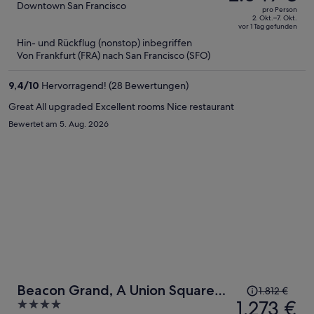
betrug
out
Downtown San Francisco
pro Person
3.075 €,
of
2. Okt.–7. Okt.
vor 1 Tag gefunden
jetzt
5
Hin- und Rückflug (nonstop) inbegriffen
beträgt
Von Frankfurt (FRA) nach San Francisco (SFO)
er
2.049 €
9,4
/
10
Hervorragend! (28 Bewertungen)
pro
Person
Great All upgraded Excellent rooms Nice restaurant
Bewertet am 5. Aug. 2026
Der
Beacon Grand, A Union Square
1.812 €
Preis
1.273 €
4
Hotel