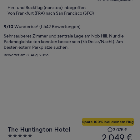
Vor 21 Stunden gefunden
jetzt
5
Hin- und Rückflug (nonstop) inbegriffen
beträgt
Von Frankfurt (FRA) nach San Francisco (SFO)
er
1.048 €
9
/
10
Wunderbar! (1.542 Bewertungen)
pro
Person
Sehr sauberes Zimmer und zentrale Lage am Nob Hill. Nur die
Parkmöglichkeiten könnten besser sein (75 Dollar/Nacht). Am
besten extern Parkplätze suchen.
Bewertet am 8. Aug. 2026
Spare 100% bei deinem Flug
Der
The Huntington Hotel
3.075 €
Preis
2.049 €
5