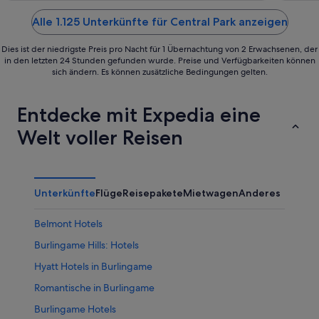
of
of
5
5
Alle 1.125 Unterkünfte für Central Park anzeigen
Dies ist der niedrigste Preis pro Nacht für 1 Übernachtung von 2 Erwachsenen, der
in den letzten 24 Stunden gefunden wurde. Preise und Verfügbarkeiten können
sich ändern. Es können zusätzliche Bedingungen gelten.
Entdecke mit Expedia eine
Welt voller Reisen
Unterkünfte
Flüge
Reisepakete
Mietwagen
Anderes
Belmont Hotels
Burlingame Hills: Hotels
Hyatt Hotels in Burlingame
Romantische in Burlingame
Burlingame Hotels