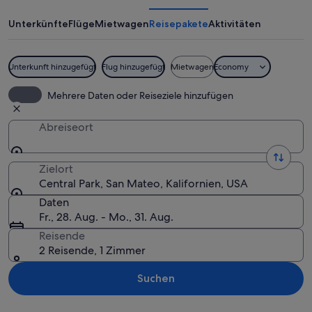
Unterkünfte
Flüge
Mietwagen
Reisepakete
Aktivitäten
Unterkunft hinzugefügt
Flug hinzugefügt
Mietwagen
Economy
Eine sitzende Buddha-Statue in ein
Mehrere Daten oder Reiseziele hinzufügen
Abreiseort
Zielort
Central Park, San Mateo, Kalifornien, USA
Daten
Fr., 28. Aug. - Mo., 31. Aug.
Reisende
2 Reisende, 1 Zimmer
Suchen
Karte erkunden