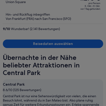
betrug
out
Union Square
pro Person
1.812 €,
of
5. Okt.–9. Okt.
vor 1 Tag gefunden
jetzt
5
Hin- und Rückflug inbegriffen
beträgt
Von Frankfurt (FRA) nach San Francisco (SFO)
er
1.273 €
9
/
10
Wunderbar! (2.141 Bewertungen)
pro
Person
Reisedaten auswählen
Übernachte in der Nähe
beliebter Attraktionen in
Central Park
Central Park
8.6/10 (125 Bewertungen)
Central Park ist nur eine Sehenswürdigkeit von vielen, die einen
Besuch lohnt, während du in San Mateo bist. Also plane ruhig
genug Zeit für weitere Erkundungstouren ein. Erlebe spannende