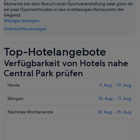
Momente bei dem Besuch einer Sportveranstaltung oder gönn dir
ein paar Gaumenfreuden in den erstklassigen Restaurants der
Gegend.
Weniger anzeigen
Unterkünfte anzeigen
Top-Hotelangebote
Verfügbarkeit von Hotels nahe
Central Park prüfen
Prüfe
Heute
9. Aug. - 10. Aug.
die
Preise
Prüfe
Morgen
10. Aug. - 11. Aug.
nahe
die
Central
Preise
Prüfe
Nächstes Wochenende
14. Aug. - 16. Aug.
Park
nahe
die
für
Central
Preise
heute
Park
nahe
Nacht,
für
Central