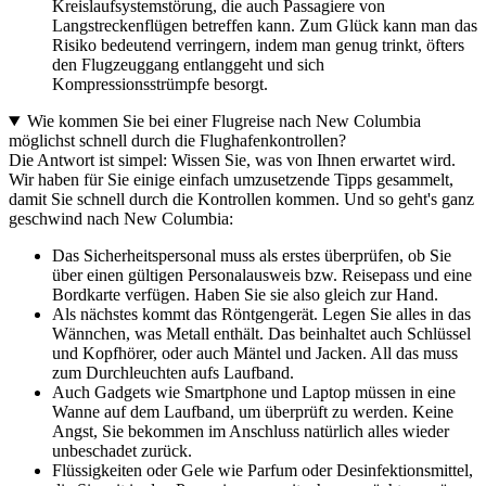
Kreislaufsystemstörung, die auch Passagiere von
Langstreckenflügen betreffen kann. Zum Glück kann man das
Risiko bedeutend verringern, indem man genug trinkt, öfters
den Flugzeuggang entlanggeht und sich
Kompressionsstrümpfe besorgt.
Wie kommen Sie bei einer Flugreise nach New Columbia
möglichst schnell durch die Flughafenkontrollen?
Die Antwort ist simpel: Wissen Sie, was von Ihnen erwartet wird.
Wir haben für Sie einige einfach umzusetzende Tipps gesammelt,
damit Sie schnell durch die Kontrollen kommen. Und so geht's ganz
geschwind nach New Columbia:
Das Sicherheitspersonal muss als erstes überprüfen, ob Sie
über einen gültigen Personalausweis bzw. Reisepass und eine
Bordkarte verfügen. Haben Sie sie also gleich zur Hand.
Als nächstes kommt das Röntgengerät. Legen Sie alles in das
Wännchen, was Metall enthält. Das beinhaltet auch Schlüssel
und Kopfhörer, oder auch Mäntel und Jacken. All das muss
zum Durchleuchten aufs Laufband.
Auch Gadgets wie Smartphone und Laptop müssen in eine
Wanne auf dem Laufband, um überprüft zu werden. Keine
Angst, Sie bekommen im Anschluss natürlich alles wieder
unbeschadet zurück.
Flüssigkeiten oder Gele wie Parfum oder Desinfektionsmittel,