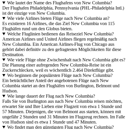
Wie lautet der Name des Flughafens von New Columbia?
Der Flughafen Philadelphia, Pennsylvania (PHL-Philadelphia Intl.)
ist der einzige von New Columbia.
Wie viele Airlines bieten Flüge nach New Columbia an?
Es existieren 16 Airlines, die das Ziel New Columbia von 115
Flughäfen rund um den Globus bieten.
Welche Fluglinien bedienen das Reiseziel New Columbia?
American Airlines und United Airlines fliegen regelmäßig nach
New Columbia. Ein American Airlines-Flug von Chicago aus
gehört dabei definitiv zu den gefragtesten Möglichkeiten für diese
Destination.
Wie viele Flüge ohne Zwischenhalt nach New Columbia gibt es?
Die Planung einer aufregenden New Columbia-Reise ist ein
Zuckerschlecken, weil es wöchentlich 2.464 Direktflüge gibt.
Wo beginnen die populärsten Flüge nach New Columbia?
Ein beträchtlicher Anteil der angebotenen Flüge nach New
Columbia startet an den Flughäfen von Burlington, Belmont und
Hudson.
Wie lange dauert der Flug nach New Columbia?
Falls Sie von Burlington aus nach New Columbia reisen möchten,
erwartet Sie und Ihre Lieben eine Flugzeit von etwa 1 Stunde und
57 Minuten. Diejenigen, die von Belmont aus starten, können mit
ungefähr 2 Stunden und 31 Minuten im Flugzeug rechnen. Im Falle
von Hudson sind es etwa 1 Stunde und 47 Minuten.
Wo findet man den günstigsten Flug nach New Columbia?