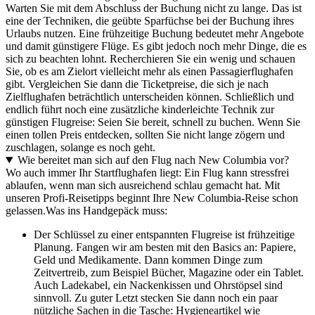
Warten Sie mit dem Abschluss der Buchung nicht zu lange. Das ist
eine der Techniken, die geübte Sparfüchse bei der Buchung ihres
Urlaubs nutzen. Eine frühzeitige Buchung bedeutet mehr Angebote
und damit günstigere Flüge. Es gibt jedoch noch mehr Dinge, die es
sich zu beachten lohnt. Recherchieren Sie ein wenig und schauen
Sie, ob es am Zielort vielleicht mehr als einen Passagierflughafen
gibt. Vergleichen Sie dann die Ticketpreise, die sich je nach
Zielflughafen beträchtlich unterscheiden können. Schließlich und
endlich führt noch eine zusätzliche kinderleichte Technik zur
günstigen Flugreise: Seien Sie bereit, schnell zu buchen. Wenn Sie
einen tollen Preis entdecken, sollten Sie nicht lange zögern und
zuschlagen, solange es noch geht.
Wie bereitet man sich auf den Flug nach New Columbia vor?
Wo auch immer Ihr Startflughafen liegt: Ein Flug kann stressfrei
ablaufen, wenn man sich ausreichend schlau gemacht hat. Mit
unseren Profi-Reisetipps beginnt Ihre New Columbia-Reise schon
gelassen.
Was ins Handgepäck muss:
Der Schlüssel zu einer entspannten Flugreise ist frühzeitige
Planung. Fangen wir am besten mit den Basics an: Papiere,
Geld und Medikamente. Dann kommen Dinge zum
Zeitvertreib, zum Beispiel Bücher, Magazine oder ein Tablet.
Auch Ladekabel, ein Nackenkissen und Ohrstöpsel sind
sinnvoll. Zu guter Letzt stecken Sie dann noch ein paar
nützliche Sachen in die Tasche: Hygieneartikel wie