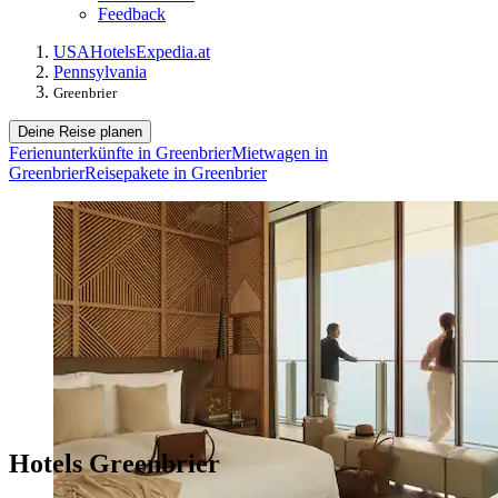
Feedback
USA
Hotels
Expedia.at
Pennsylvania
Greenbrier
Deine Reise planen
Ferienunterkünfte in Greenbrier
Mietwagen in
Greenbrier
Reisepakete in Greenbrier
Hotels Greenbrier