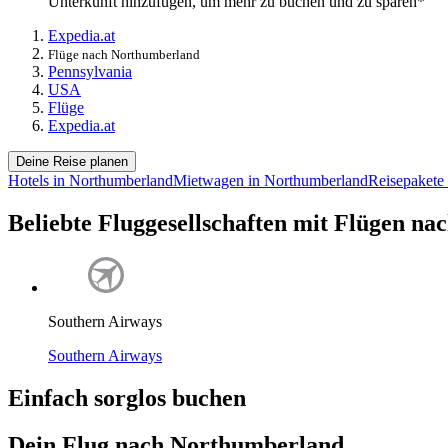
Unterkunft hinzufügen, um mehr zu buchen und zu sparen*
Expedia.at
Flüge nach Northumberland
Pennsylvania
USA
Flüge
Expedia.at
Deine Reise planen
Hotels in Northumberland
Mietwagen in Northumberland
Reisepakete
Beliebte Fluggesellschaften mit Flügen n
Southern Airways
Southern Airways
Einfach sorglos buchen
Dein Flug nach Northumberland