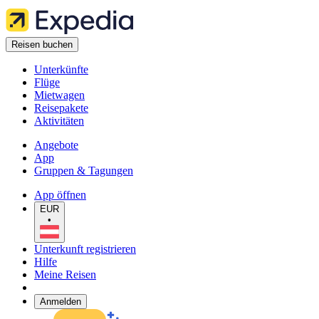
Reisen buchen
Unterkünfte
Flüge
Mietwagen
Reisepakete
Aktivitäten
Angebote
App
Gruppen & Tagungen
App öffnen
EUR
•
Unterkunft registrieren
Hilfe
Meine Reisen
Anmelden