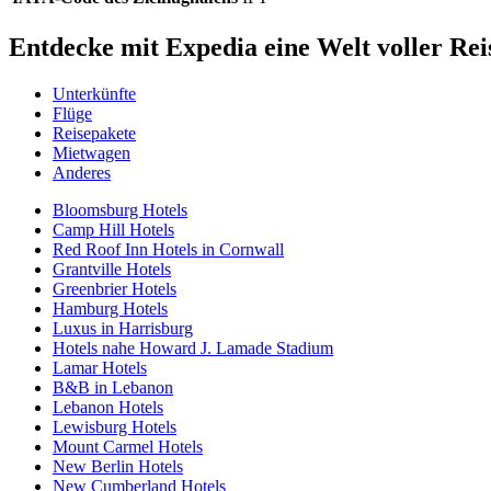
Entdecke mit Expedia eine Welt voller Rei
Unterkünfte
Flüge
Reisepakete
Mietwagen
Anderes
Bloomsburg Hotels
Camp Hill Hotels
Red Roof Inn Hotels in Cornwall
Grantville Hotels
Greenbrier Hotels
Hamburg Hotels
Luxus in Harrisburg
Hotels nahe Howard J. Lamade Stadium
Lamar Hotels
B&B in Lebanon
Lebanon Hotels
Lewisburg Hotels
Mount Carmel Hotels
New Berlin Hotels
New Cumberland Hotels