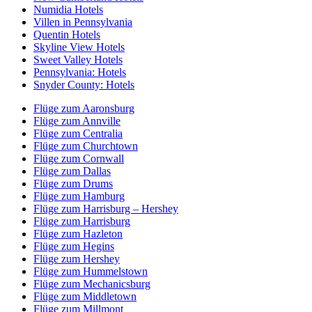
Numidia Hotels
Villen in Pennsylvania
Quentin Hotels
Skyline View Hotels
Sweet Valley Hotels
Pennsylvania: Hotels
Snyder County: Hotels
Flüge zum Aaronsburg
Flüge zum Annville
Flüge zum Centralia
Flüge zum Churchtown
Flüge zum Cornwall
Flüge zum Dallas
Flüge zum Drums
Flüge zum Hamburg
Flüge zum Harrisburg – Hershey
Flüge zum Harrisburg
Flüge zum Hazleton
Flüge zum Hegins
Flüge zum Hershey
Flüge zum Hummelstown
Flüge zum Mechanicsburg
Flüge zum Middletown
Flüge zum Millmont