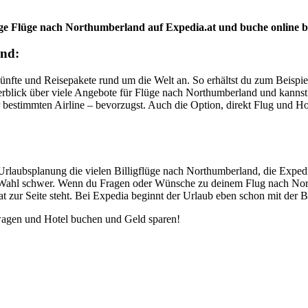
ige Flüge nach Northumberland auf Expedia.at und buche online b
and:
rkünfte und Reisepakete rund um die Welt an. So erhältst du zum Beispi
erblick über viele Angebote für Flüge nach Northumberland und kannst 
 bestimmten Airline – bevorzugst. Auch die Option, direkt Flug und H
rlaubsplanung die vielen Billigflüge nach Northumberland, die Expedi
Wahl schwer. Wenn du Fragen oder Wünsche zu deinem Flug nach Northum
 zur Seite steht. Bei Expedia beginnt der Urlaub eben schon mit der B
wagen und Hotel buchen und Geld sparen!