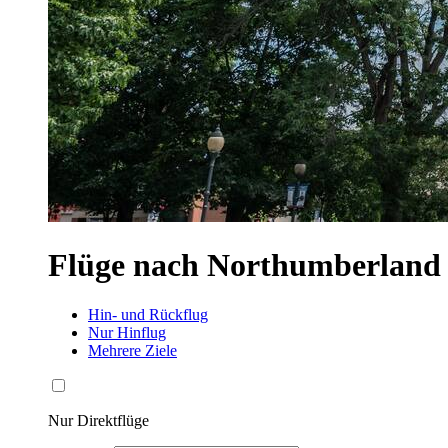
Flüge nach Northumberland
Hin- und Rückflug
Nur Hinflug
Mehrere Ziele
Nur Direktflüge