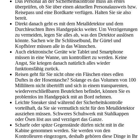
Das Personal an der Sicherheitskontrolle muss als erstes
überprüfen, ob Sie über einen aktuellen Personalausweis bzw.
Reisepass und eine Bordkarte verfügen. Halten Sie sie also
bereit.
Direkt danach geht es mit dem Metalldetektor und dem
Durchleuchten Ihres Handgepäcks weiter. Um Verzögerungen
zu vermeiden, legen Sie alles ab, was den Detektor auslösen
könnte. Sachen wie Ihr Schlüsselbund, Ihr Gürtel und
Kopfhörer müssen alle in das Wännchen.
Auch elektronische Geräte wie Tablet und Smartphone
müssen in eine Wanne, um kontrolliert zu werden. Keine
Angst, Sie kriegen danach natürlich alles wieder
funktionsfähig zurück.
Reisen geht für Sie nicht ohne ein Fläschen eines edlen
Duftes in der Hosentasche? Solange es das Volumen von 100
Millilitern nicht übertrifft und sich in einem transparenten,
wiederverschließbaren Beutelchen befindet, können Sie es
problemlos im Handgepäck mit an Bord nehmen.
Leichte Sneaker sind während der Sicherheitskontrolle
vorteilhaft, da Sie sie vermutlich nicht für den Metalldetektor
ausziehen müssen. Schweres Schuhwerk mit Stahlkappen
oder Ösen löst aus und verzögert das Ganze.
Scharfe oder spitze Gegenstände dürfen nicht mit in die
Kabine genommen werden. Sie werden von den
Kontrolleuren eingezogen, deshalb gehören diese Dinge in Ihr