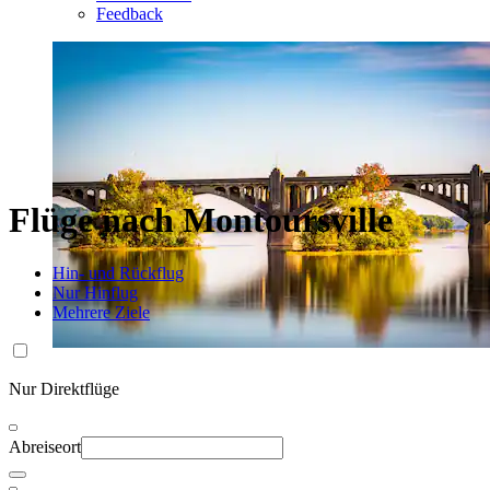
Feedback
Flüge nach Montoursville
Hin- und Rückflug
Nur Hinflug
Mehrere Ziele
Nur Direktflüge
Abreiseort