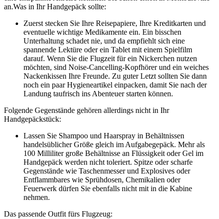
an.
Was in Ihr Handgepäck sollte:
Zuerst stecken Sie Ihre Reisepapiere, Ihre Kreditkarten und
eventuelle wichtige Medikamente ein. Ein bisschen
Unterhaltung schadet nie, und da empfiehlt sich eine
spannende Lektüre oder ein Tablet mit einem Spielfilm
darauf. Wenn Sie die Flugzeit für ein Nickerchen nutzen
möchten, sind Noise-Cancelling-Kopfhörer und ein weiches
Nackenkissen Ihre Freunde. Zu guter Letzt sollten Sie dann
noch ein paar Hygieneartikel einpacken, damit Sie nach der
Landung taufrisch ins Abenteuer starten können.
Folgende Gegenstände gehören allerdings nicht in Ihr
Handgepäckstück:
Lassen Sie Shampoo und Haarspray in Behältnissen
handelsüblicher Größe gleich im Aufgabegepäck. Mehr als
100 Milliliter große Behältnisse an Flüssigkeit oder Gel im
Handgepäck werden nicht toleriert. Spitze oder scharfe
Gegenstände wie Taschenmesser und Explosives oder
Entflammbares wie Sprühdosen, Chemikalien oder
Feuerwerk dürfen Sie ebenfalls nicht mit in die Kabine
nehmen.
Das passende Outfit fürs Flugzeug: