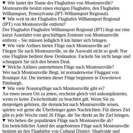
Wie lautet der Name des Flughafens von Montoursville?
Montoursville besitzt einen einzigen Flughafen, den Flughafen
Williamsport, Pennsylvania (IPT-Williamsport Regional).
Wie weit ist der Flughafen Flughafen Williamsport Regional
(IPT) von Montoursville entfernt?
Der Flughafen Flughafen Williamsport Regional (IPT) liegt nur eine
kurze Autofahrt vom geschäftigen Zentrum von Montoursville
entfernt – Sie müssen lediglich 8 km hinter sich bringen.
Wie viele Airlines bieten Flüge nach Montoursville an?
Fliegen Sie nach Montoursville, ist die Auswahl nicht so groß: Nur
eine Fluglinie bedient diese Destination. Fackeln Sie nicht lange und
schnappen Sie sich den besten Deal.
Welche Airlines unternehmen Flüge nach Montoursville?
Wer nach Montoursville fliegt, ist normalerweise Fluggast von
Boutique Air. Die meisten dieser Flüge beginnen in Downtown
Pittsburgh.
Wie viele Nonstopflüge nach Montoursville gibt es?
An einen neuen Ort zu jetten, erscheint gleich viel unkomplizierter,
wenn es keine Zwischenhalte zu beachten gilt. Wenn Sie zu
denjenigen gehören, die demnächst nach Montoursville reisen,
spielen wir gerne die Überbringer guter Nachrichten: Für dieses Ziel
gibt es jede Woche rund 26 Flüge, die Sie direkt an Ihr Ziel bringen.
Wo heben die populärsten Flüge nach Montoursville ab?
Ein beträchtlicher Anteil der angebotenen Flüge nach Montoursville
beginnt an den Flughäfen von Cultural District, Shadyside und