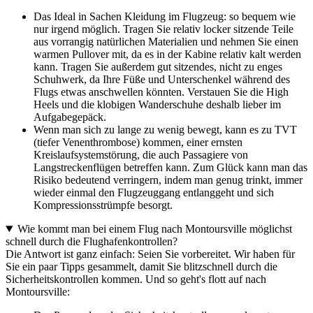
Das Ideal in Sachen Kleidung im Flugzeug: so bequem wie
nur irgend möglich. Tragen Sie relativ locker sitzende Teile
aus vorrangig natürlichen Materialien und nehmen Sie einen
warmen Pullover mit, da es in der Kabine relativ kalt werden
kann. Tragen Sie außerdem gut sitzendes, nicht zu enges
Schuhwerk, da Ihre Füße und Unterschenkel während des
Flugs etwas anschwellen könnten. Verstauen Sie die High
Heels und die klobigen Wanderschuhe deshalb lieber im
Aufgabegepäck.
Wenn man sich zu lange zu wenig bewegt, kann es zu TVT
(tiefer Venenthrombose) kommen, einer ernsten
Kreislaufsystemstörung, die auch Passagiere von
Langstreckenflügen betreffen kann. Zum Glück kann man das
Risiko bedeutend verringern, indem man genug trinkt, immer
wieder einmal den Flugzeuggang entlanggeht und sich
Kompressionsstrümpfe besorgt.
Wie kommt man bei einem Flug nach Montoursville möglichst
schnell durch die Flughafenkontrollen?
Die Antwort ist ganz einfach: Seien Sie vorbereitet. Wir haben für
Sie ein paar Tipps gesammelt, damit Sie blitzschnell durch die
Sicherheitskontrollen kommen. Und so geht's flott auf nach
Montoursville: