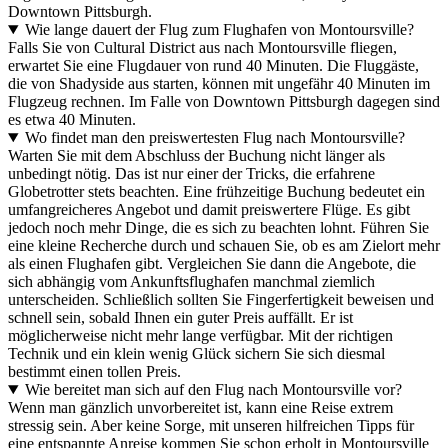
Downtown Pittsburgh.
Wie lange dauert der Flug zum Flughafen von Montoursville?
Falls Sie von Cultural District aus nach Montoursville fliegen,
erwartet Sie eine Flugdauer von rund 40 Minuten. Die Fluggäste,
die von Shadyside aus starten, können mit ungefähr 40 Minuten im
Flugzeug rechnen. Im Falle von Downtown Pittsburgh dagegen sind
es etwa 40 Minuten.
Wo findet man den preiswertesten Flug nach Montoursville?
Warten Sie mit dem Abschluss der Buchung nicht länger als
unbedingt nötig. Das ist nur einer der Tricks, die erfahrene
Globetrotter stets beachten. Eine frühzeitige Buchung bedeutet ein
umfangreicheres Angebot und damit preiswertere Flüge. Es gibt
jedoch noch mehr Dinge, die es sich zu beachten lohnt. Führen Sie
eine kleine Recherche durch und schauen Sie, ob es am Zielort mehr
als einen Flughafen gibt. Vergleichen Sie dann die Angebote, die
sich abhängig vom Ankunftsflughafen manchmal ziemlich
unterscheiden. Schließlich sollten Sie Fingerfertigkeit beweisen und
schnell sein, sobald Ihnen ein guter Preis auffällt. Er ist
möglicherweise nicht mehr lange verfügbar. Mit der richtigen
Technik und ein klein wenig Glück sichern Sie sich diesmal
bestimmt einen tollen Preis.
Wie bereitet man sich auf den Flug nach Montoursville vor?
Wenn man gänzlich unvorbereitet ist, kann eine Reise extrem
stressig sein. Aber keine Sorge, mit unseren hilfreichen Tipps für
eine entspannte Anreise kommen Sie schon erholt in Montoursville