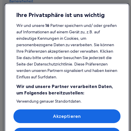
Barrierefreiheit
Einreisebestimmungen
Ihre Privatsphäre ist uns wichtig
Datenschutzerklärung
Wir und unsere
16
Partner speichern und/ oder greifen
Cookie-Erklärung
auf Informationen auf einem Gerät zu, z.B. auf
eindeutige Kennungen in Cookies, um
Rechtliche Hinweise/Kontakt
personenbezogene Daten zu verarbeiten. Sie können
Inhaltsrichtlinien und Melden von Inhalten
Ihre Präferenzen akzeptieren oder verwalten. Klicken
Sie dazu bitte unten oder besuchen Sie jederzeit die
Hilfe
Seite der Datenschutzrichtlinie. Diese Präferenzen
werden unseren Partnern signalisiert und haben keinen
Hilfe
Einfluss auf Surfdaten.
Buchung ändern oder stornieren
Wir und unsere Partner verarbeiten Daten,
Rückerstattungsprozess und Zeitrahmen
um Folgendes bereitzustellen:
Buchen Sie einen Flug mit einer Gutschrift bei der Fluggesellschaft
Verwendung genauer Standortdaten.
Endgeräteeigenschaften zur Identifikation aktiv abfragen.
Internationale Reisedokumente
Speichern von oder Zugriff auf Informationen auf einem
Akzeptieren
Endgerät. Personalisierte Werbung und Inhalte, Messung
von Werbeleistung und der Performance von Inhalten,
Zielgruppenforschung sowie Entwicklung und