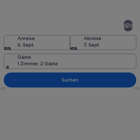
Fotos
von
Harveys
2
Lake
Anreise
Abreise
6. Sept.
7. Sept.
Gäste
1 Zimmer, 2 Gäste
Ein ruhiger See spiegelt Himmel und B
Suchen
Karte erkunden