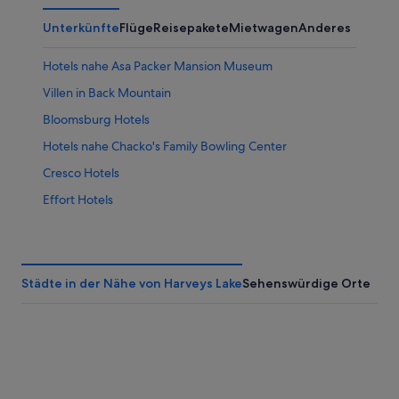
Aug.
-
7.
Unterkünfte
Flüge
Reisepakete
Mietwagen
Anderes
9.
Aug.
Aug.
-
Hotels nahe Asa Packer Mansion Museum
9.
Aug.
Villen in Back Mountain
Bloomsburg Hotels
Hotels nahe Chacko's Family Bowling Center
Cresco Hotels
Effort Hotels
Forest City Hotels
Hotels nahe Howard J. Lamade Stadium
Jonas: Hotels
Städte in der Nähe von Harveys Lake
Sehenswürdige Orte
Hotels nahe Mauch Chunk Opera House
Montrose Hotels
Moscow Hotels
Mount Carmel Hotels