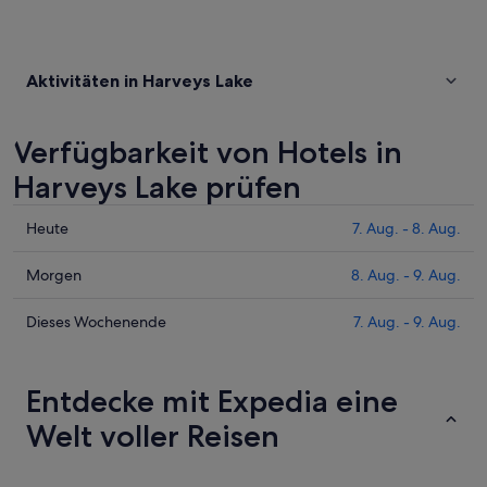
Aktivitäten in Harveys Lake
Verfügbarkeit von Hotels in
Harveys Lake prüfen
Prüfe
Heute
7. Aug. - 8. Aug.
die
Preise
Prüfe
Morgen
8. Aug. - 9. Aug.
für
die
Harveys
Preise
Prüfe
Dieses Wochenende
7. Aug. - 9. Aug.
Lake
für
die
heute
Harveys
Preise
Nacht,
Lake
für
Entdecke mit Expedia eine
7.
morgen
Harveys
Welt voller Reisen
Aug.
Nacht,
Lake
-
8.
dieses
8.
Aug.
Wochenende,