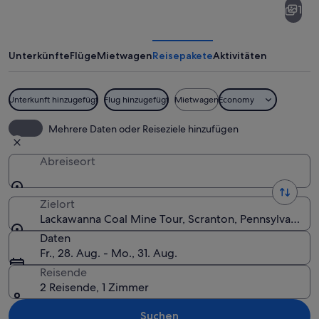
1
Coal
Mine
Tour
Unterkünfte
Flüge
Mietwagen
Reisepakete
Aktivitäten
Unterkunft hinzugefügt
Flug hinzugefügt
Mietwagen
Economy
Eine Gruppe von Bergleuten in einer
Mehrere Daten oder Reiseziele hinzufügen
Abreiseort
Zielort
Lackawanna Coal Mine Tour, Scranton, Pennsylvania, 
Daten
Fr., 28. Aug. - Mo., 31. Aug.
Reisende
2 Reisende, 1 Zimmer
Suchen