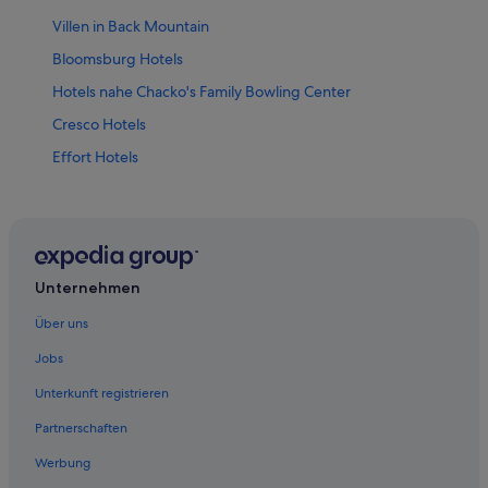
Villen in Back Mountain
Bloomsburg Hotels
Hotels nahe Chacko's Family Bowling Center
Cresco Hotels
Effort Hotels
Forest City Hotels
Jonas: Hotels
Hotels nahe Mauch Chunk Opera House
Montrose Hotels
Unternehmen
Moscow Hotels
Über uns
Mount Pocono Hotels
Jobs
Nazareth Hotels
Unterkunft registrieren
Numidia Hotels
Partnerschaften
Pittston Hotels
Werbung
Accor Hotels in Rom