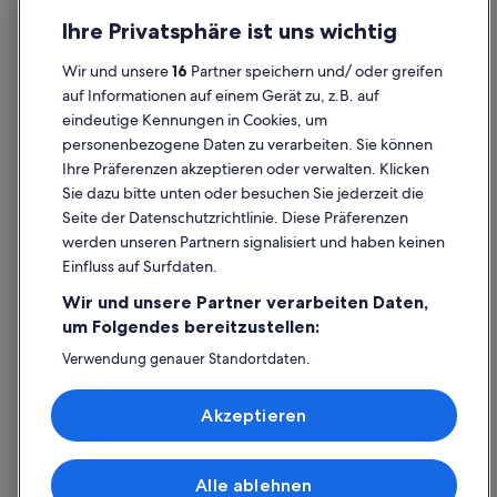
Einreisebestimmungen
Ihre Privatsphäre ist uns wichtig
Datenschutzerklärung
Wir und unsere
16
Partner speichern und/ oder greifen
Cookie-Erklärung
auf Informationen auf einem Gerät zu, z.B. auf
eindeutige Kennungen in Cookies, um
Rechtliche Hinweise/Kontakt
personenbezogene Daten zu verarbeiten. Sie können
Inhaltsrichtlinien und Melden von Inhalten
Ihre Präferenzen akzeptieren oder verwalten. Klicken
Sie dazu bitte unten oder besuchen Sie jederzeit die
Hilfe
Seite der Datenschutzrichtlinie. Diese Präferenzen
werden unseren Partnern signalisiert und haben keinen
Hilfe
Einfluss auf Surfdaten.
Buchung ändern oder stornieren
Wir und unsere Partner verarbeiten Daten,
Rückerstattungsprozess und Zeitrahmen
um Folgendes bereitzustellen:
Buchen Sie einen Flug mit einer Gutschrift bei der Fluggesellschaft
Verwendung genauer Standortdaten.
Endgeräteeigenschaften zur Identifikation aktiv abfragen.
Internationale Reisedokumente
Speichern von oder Zugriff auf Informationen auf einem
Akzeptieren
Endgerät. Personalisierte Werbung und Inhalte, Messung
von Werbeleistung und der Performance von Inhalten,
Zielgruppenforschung sowie Entwicklung und
Verbesserung von Angeboten.
Alle ablehnen
© 2026 Expedia, Inc., ein Unternehmen der Expedia Group. Alle Rechte
Liste der Partner (Lieferanten)