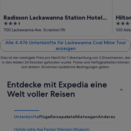
Radisson Lackawanna Station Hotel
Hilto
3.5
4
Scranton
out
out
700 Lackawanna Ave. Scranton PA
100 Ada
of
of
5
5
Alle 4.476 Unterkünfte für Lackawanna Coal Mine Tour
anzeigen
Dies ist der niedrigste Preis pro Nacht für 1 Übernachtung von 2 Erwachsenen, der
in den letzten 24 Stunden gefunden wurde. Preise und Verfügbarkeiten können
sich ändern. Es können zusätzliche Bedingungen gelten.
Entdecke mit Expedia eine
Welt voller Reisen
Unterkünfte
Flüge
Reisepakete
Mietwagen
Anderes
Hotels nahe Asa Packer Mansion Museum