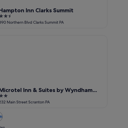
Hampton Inn Clarks Summit
2.5
out
890 Northern Blvd Clarks Summit PA
of
5
crotel Inn & Suites by Wyndham Dickson City/Scranton
Microtel Inn & Suites by Wyndham
2
Dickson City/Scranton
out
232 Main Street Scranton PA
of
5
en
 den