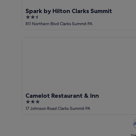
Spark by Hilton Clarks Summit
2.5
out
811 Northern Blvd Clarks Summit PA
of
5
Camelot Restaurant & Inn
Camelot Restaurant & Inn
3
out
17 Johnson Road Clarks Summit PA
of
5
A
Die