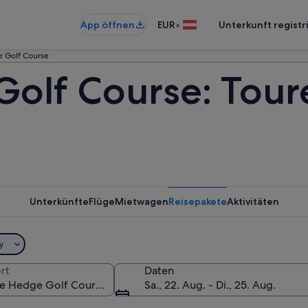
•
App öffnen
EUR
Unterkunft registr
 Golf Course
olf Course: Tour
Unterkünfte
Flüge
Mietwagen
Reisepakete
Aktivitäten
y
rt
Daten
Sa., 22. Aug. - Di., 25. Aug.