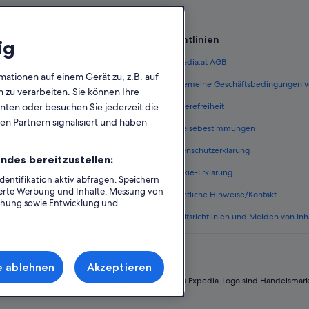
Sayre Hotels
Hotels nahe Skigebiet Jack Frost
Richtlinien
ig
Sweet Valley Hotels
 Österreich
Expedia.at AGB
Thompson Hotels
mationen auf einem Gerät zu, z.B. auf
Towanda Hotels
terreich
Allgemeine Geschäftsbedingungen v
zu verarbeiten. Sie können Ihre
Wind Gap Hotels
unten oder besuchen Sie jederzeit die
ungen Österreich
Barrierefreiheit
en Partnern signalisiert und haben
n Österreich
Einreisebestimmungen
erreich
Datenschutzerklärung
ndes bereitzustellen:
Österreich
Cookie-Erklärung
ntifikation aktiv abfragen. Speichern
sierte Werbung und Inhalte, Messung von
nftsarten
Rechtliche Hinweise/Kontakt
chung sowie Entwicklung und
Inhaltsrichtlinien und Melden von Inh
e ablehnen
Akzeptieren
 Group. Alle Rechte vorbehalten. Expedia und das Expedia-Logo sind Handelsmar