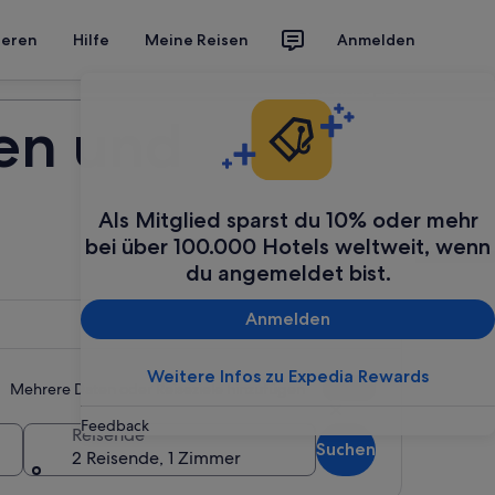
ieren
Hilfe
Meine Reisen
Anmelden
Deine Reise planen
en und
Als Mitglied sparst du 10% oder mehr
bei über 100.000 Hotels weltweit, wenn
du angemeldet bist.
Anmelden
Weitere Infos zu Expedia Rewards
Mehrere Daten oder Reiseziele hinzufügen
Feedback
Reisende
Suchen
2 Reisende, 1 Zimmer