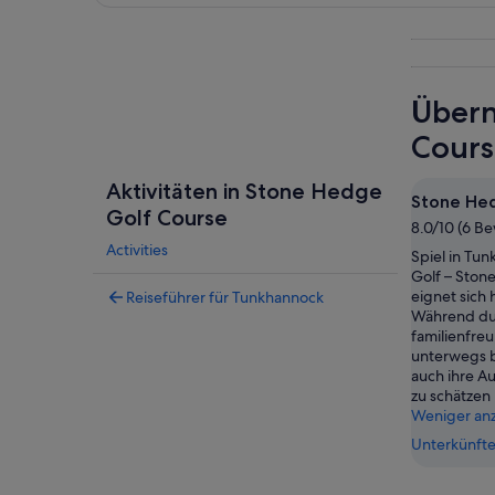
Karte erkunden
Übern
Cours
Aktivitäten in Stone Hedge
Stone He
Golf Course
8.0/10 (6 B
Activities
Spiel in Tu
Golf – Ston
eignet sich 
Reiseführer für Tunkhannock
Während du 
familienfre
unterwegs bi
auch ihre A
zu schätzen 
Weniger an
Unterkünfte