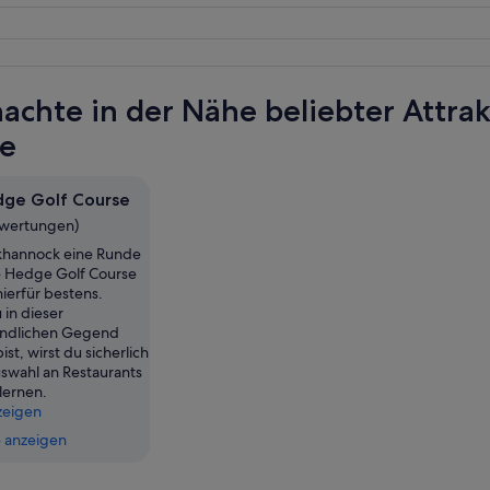
achte in der Nähe beliebter Attra
e
dge Golf Course
ewertungen)
nkhannock eine Runde
e Hedge Golf Course
hierfür bestens.
in dieser
undlichen Gegend
st, wirst du sicherlich
uswahl an Restaurants
lernen.
zeigen
 anzeigen