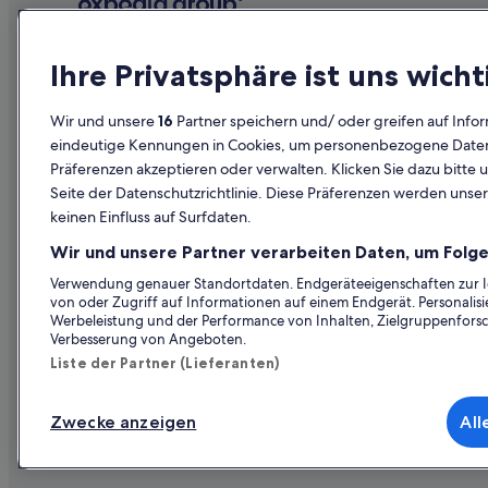
Motels in Rom
Scranton Hotels
Unternehmen
Erkunden
Ihre Privatsphäre ist uns wicht
Hotels nahe Skigebiet Montage Mountain
Über uns
Reiseführer
Tannersville Hotels
Wir und unsere
16
Partner speichern und/ oder greifen auf Infor
Throop Hotels
Jobs
Hotels in Ös
eindeutige Kennungen in Cookies, um personenbezogene Daten 
Hotels nahe Wilkes-Barre General Hospital
Präferenzen akzeptieren oder verwalten. Klicken Sie dazu bitte 
Unterkunft registrieren
Ferienwohn
Seite der Datenschutzrichtlinie. Diese Präferenzen werden unser
Partnerschaften
Städtereise
keinen Einfluss auf Surfdaten.
Werbung
Flüge in Öst
Wir und unsere Partner verarbeiten Daten, um Folge
Presse
Mietwagen 
Verwendung genauer Standortdaten. Endgeräteeigenschaften zur Ide
von oder Zugriff auf Informationen auf einem Endgerät. Personali
Alle Unterku
Werbeleistung und der Performance von Inhalten, Zielgruppenfors
Verbesserung von Angeboten.
Liste der Partner (Lieferanten)
Zwecke anzeigen
All
© 2026 Expedia, Inc., ein Unternehmen der Expedia