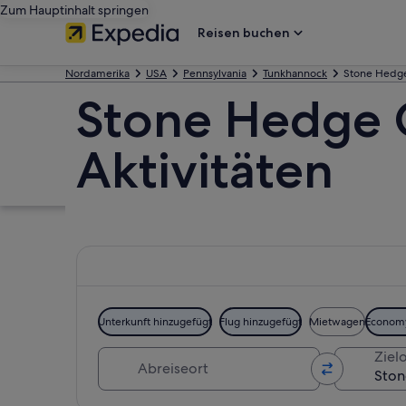
Zum Hauptinhalt springen
Reisen buchen
Nordamerika
USA
Pennsylvania
Tunkhannock
Stone Hedge
Stone Hedge G
Aktivitäten
Unterkunft hinzugefügt
Flug hinzugefügt
Mietwagen
Econom
Abreiseort
Zielo