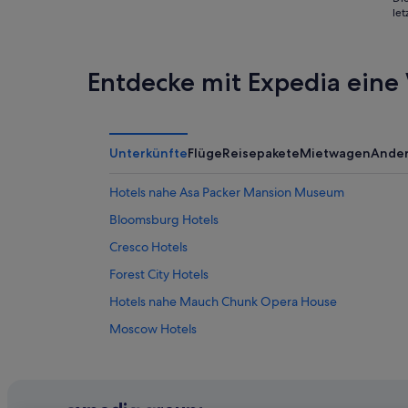
le
Entdecke mit Expedia eine 
Unterkünfte
Flüge
Reisepakete
Mietwagen
Ande
Hotels nahe Asa Packer Mansion Museum
Bloomsburg Hotels
Cresco Hotels
Forest City Hotels
Hotels nahe Mauch Chunk Opera House
Moscow Hotels
Numidia Hotels
Accor Hotels in Rom