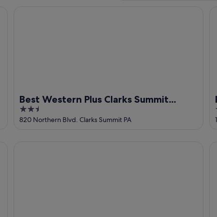
Best Western Plus Clarks Summit Scranton
Re
Best Western Plus Clarks Summit
2.5
Scranton
out
820 Northern Blvd. Clarks Summit PA
of
5
Radisson Lackawanna Station Hotel Scranton
Ha