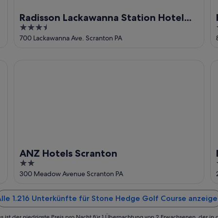
Radisson Lackawanna Station Hotel
3.5
Scranton
out
700 Lackawanna Ave. Scranton PA
of
5
ANZ Hotels Scranton
Mi
ANZ Hotels Scranton
2
out
300 Meadow Avenue Scranton PA
of
5
lle 1.216 Unterkünfte für Stone Hedge Golf Course anzeig
s ist der niedrigste Preis pro Nacht für 1 Übernachtung von 2 Erwachsenen, der in