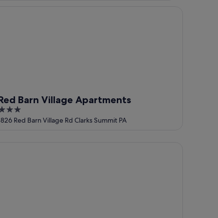
d Barn Village Apartments
Red Barn Village Apartments
3
out
1826 Red Barn Village Rd Clarks Summit PA
of
5
mpton Inn Clarks Summit