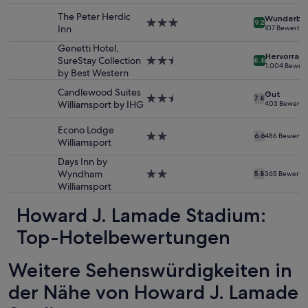
1 Übernachtung
o
e
l
von
n
The Peter Herdic
,
Wunderba
l
3.0-
9.2
2 Erwachsenen
l
Inn
p
107 Bewertu
t
Sterne-
gefunden
y
h
h
Unterkunft
Genetti Hotel,
wurde.
p
o
e
Hervorrag
SureStay Collection
2.5-
8.8
Preise
r
n
1.004 Bewer
c
by Best Western
Sterne-
und
o
e
o
Unterkunft
Verfügbarkeiten
v
d
Candlewood Suites
d
Gut
2.5-
können
i
7.8
i
Williamsport by IHG
403 Bewertu
e
Sterne-
sich
d
d
s
Unterkunft
ändern.
e
n
Econo Lodge
a
2.0-
Es
d
6.6
486 Bewertu
’
Williamsport
n
Sterne-
können
w
t
d
Unterkunft
zusätzliche
i
Days Inn by
e
i
Bedingungen
t
Wyndham
2.0-
5.8
365 Bewertu
v
n
gelten.
h
Williamsport
Sterne-
e
s
a
Unterkunft
n
t
Howard J. Lamade Stadium:
s
h
r
m
a
u
Top-Hotelbewertungen
a
v
c
l
e
t
l
Weitere Sehenswürdigkeiten in
a
i
b
c
o
a
der Nähe von Howard J. Lamade
o
n
r
r
s