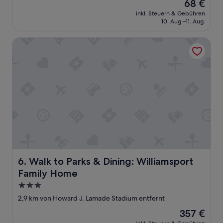
c
Der
68 €
r
y
k
Preis
T
inkl. Steuern & Gebühren
w
I
beträgt
10. Aug.–11. Aug.
a
a
d
68 €
n
s
o
k
Walk to Parks & Dining: Williamsport Family Home
v
n
s
e
'
t
r
t
e
y
k
l
d
n
l
i
o
e
s
w
,
a
h
d
p
o
a
p
w
h
o
t
e
i
h
r
n
e
n
t
Walk to Parks & Dining: Williamsport Family Home
6. Walk to Parks & Dining: Williamsport
y
i
i
c
Family Home
c
n
o
h
g
3.0-
u
t
.
Sterne-
2,9 km von Howard J. Lamade Stadium entfernt
l
s
T
Unterkunft
d
o
h
Der
357 €
h
r
e
Preis