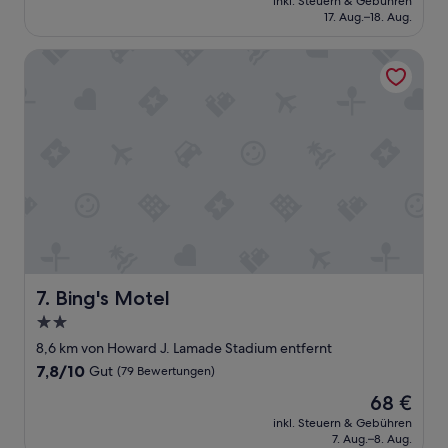
inkl. Steuern & Gebühren
a
u
r
beträgt
17. Aug.–18. Aug.
v
h
o
357 €
e
i
o
Bing's Motel
s
g
m
i
F
w
m
r
a
p
ü
s
l
h
n
i
s
o
f
t
t
i
ü
c
e
c
l
d
k
e
t
O
a
h
K
n
e
“
a
d
Bing's Motel
7. Bing's Motel
n
i
d
2.0-
r
h
Sterne-
e
8,6 km von Howard J. Lamade Stadium entfernt
a
Unterkunft
c
7.8
7,8/10
Gut
(79 Bewertungen)
d
t
von
a
Der
68 €
i
10,
b
Preis
o
Gut,
inkl. Steuern & Gebühren
a
beträgt
n
7. Aug.–8. Aug.
(79
d