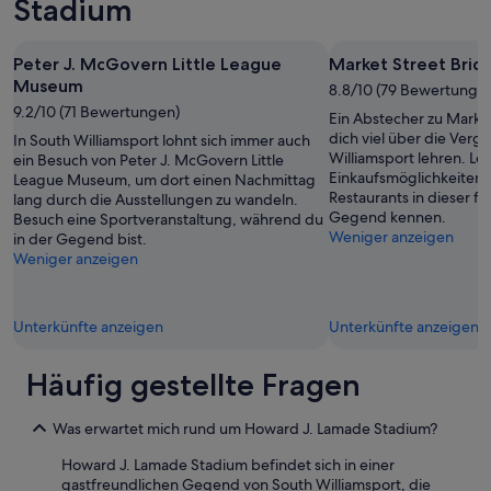
Stadium
o
d
.
f
h
T
s
o
h
o
Peter J. McGovern Little League
Market Street Brid
o
e
a
Museum
k
8.8/10 (79 Bewertunge
r
p
e
9.2/10 (71 Bewertungen)
o
Ein Abstecher zu Marke
.
d
o
dich viel über die Verg
In South Williamsport lohnt sich immer auch
T
t
m
Williamsport lehren. Ler
ein Besuch von Peter J. McGovern Little
h
o
w
Einkaufsmöglichkeiten u
League Museum, um dort einen Nachmittag
e
i
a
Restaurants in dieser f
lang durch die Ausstellungen zu wandeln.
b
t
s
Gegend kennen.
Besuch eine Sportveranstaltung, während du
r
.
c
Weniger anzeigen
in der Gegend bist.
e
B
h
Weniger anzeigen
a
a
a
k
t
r
f
h
m
a
r
Unterkünfte anzeigen
Unterkünfte anzeigen
i
s
o
n
t
o
g
Häufig gestellte Fragen
w
m
b
a
w
u
s
a
t
Was erwartet mich rund um Howard J. Lamade Stadium?
f
s
c
i
a
Howard J. Lamade Stadium befindet sich in einer
o
n
m
gastfreundlichen Gegend von South Williamsport, die
u