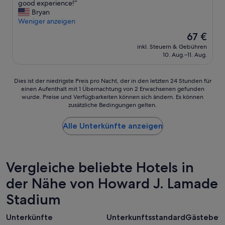
a
good experience!“
w
t
f
Bryan
a
r
f
Weniger anzeigen
s
i
w
a
Der
67 €
e
a
t
Preis
s
inkl. Steuern & Gebühren
s
a
beträgt
l
10. Aug.–11. Aug.
n
d
67 €
i
i
s
k
c
t
Dies
e
Dies ist der niedrigste Preis pro Nacht, der in den letzten 24 Stunden für
e
r
einen Aufenthalt mit 1 Übernachtung von 2 Erwachsenen gefunden
ist
b
.
e
wurde. Preise und Verfügbarkeiten können sich ändern. Es können
der
o
R
s
zusätzliche Bedingungen gelten.
niedrigste
d
o
s
Preis
y
o
f
Alle Unterkünfte anzeigen
pro
w
m
u
Nacht,
a
w
l
der
s
a
t
in
h
s
o
den
,
Vergleiche beliebte Hotels in
t
f
letzten
w
e
o
der Nähe von Howard J. Lamade
24 Stunden
e
r
l
für
w
r
l
Stadium
einen
e
i
o
Aufenthalt
r
b
w
mit
e
Unterkünfte
Unterkunftsstandard
Gästebew
l
a