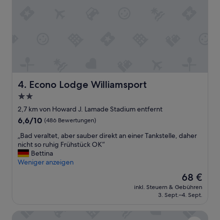
s
t
r
u
c
t
i
o
n
Econo Lodge Williamsport
4. Econo Lodge Williamsport
s
2.0-
w
e
Sterne-
2,7 km von Howard J. Lamade Stadium entfernt
r
Unterkunft
6.6
6,6/10
(486 Bewertungen)
e
von
h
„
„Bad veraltet, aber sauber direkt an einer Tankstelle, daher
10,
e
B
nicht so ruhig Frühstück OK“
(486
l
a
Bettina
Bewertungen)
p
d
Weniger anzeigen
f
v
Der
68 €
u
e
Preis
l
inkl. Steuern & Gebühren
r
beträgt
b
3. Sept.–4. Sept.
a
68 €
u
l
t
Days Inn by Wyndham Williamsport
t