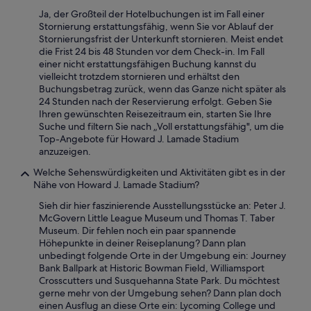
l
s
d
Ja, der Großteil der Hotelbuchungen ist im Fall einer
t
w
a
Stornierung erstattungsfähig, wenn Sie vor Ablauf der
h
e
t
Stornierungsfrist der Unterkunft stornieren. Meist endet
e
r
e
die Frist 24 bis 48 Stunden vor dem Check-in. Im Fall
n
e
d
einer nicht erstattungsfähigen Buchung kannst du
i
s
b
vielleicht trotzdem stornieren und erhältst den
g
t
e
Buchungsbetrag zurück, wenn das Ganze nicht später als
h
a
d
24 Stunden nach der Reservierung erfolgt. Geben Sie
t
i
d
Ihren gewünschten Reisezeitraum ein, starten Sie Ihre
“
n
i
Suche und filtern Sie nach „Voll erstattungsfähig", um die
e
n
Top-Angebote für Howard J. Lamade Stadium
d
g
anzuzeigen.
,
-
h
Welche Sehenswürdigkeiten und Aktivitäten gibt es in der
s
a
Nähe von Howard J. Lamade Stadium?
o
d
r
Sieh dir hier faszinierende Ausstellungsstücke an: Peter J.
t
t
McGovern Little League Museum und Thomas T. Taber
o
o
Museum. Dir fehlen noch ein paar spannende
g
f
Höhepunkte in deiner Reiseplanung? Dann plan
o
l
unbedingt folgende Orte in der Umgebung ein: Journey
b
i
Bank Ballpark at Historic Bowman Field, Williamsport
u
k
Crosscutters und Susquehanna State Park. Du möchtest
y
e
gerne mehr von der Umgebung sehen? Dann plan doch
m
t
einen Ausflug an diese Orte ein: Lycoming College und
y