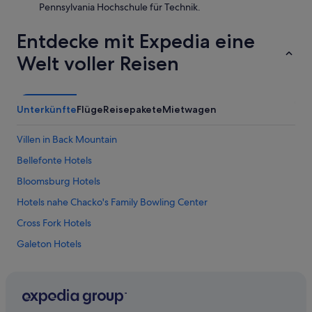
h
Pennsylvania Hochschule für Technik.
o
e
w
b
Entdecke mit Expedia eine
n
a
.
t
Welt voller Reisen
O
h
v
r
e
o
r
o
Unterkünfte
Flüge
Reisepakete
Mietwagen
a
m
l
-
l
h
Villen in Back Mountain
n
a
Bellefonte Hotels
o
v
t
i
Bloomsburg Hotels
a
n
g
g
Hotels nahe Chacko's Family Bowling Center
o
t
Cross Fork Hotels
o
h
d
e
Galeton Hotels
e
o
x
l
Greenbrier Hotels
p
d
Lamar Hotels
e
c
r
h
Lewisburg Hotels
i