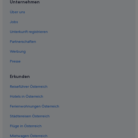
a
Unternehmen
e
r
Mount Carmel Hotels
n
m
Über uns
New Berlin Hotels
c
o
e
Jobs
f
Numidia Hotels
!
t
Unterkunft registrieren
“
h
Accor Hotels in Rom
e
Partnerschaften
Rom Hotels
h
o
Werbung
Motels in Rom
u
Presse
s
Sayre Hotels
e
State College Hotels
b
Erkunden
u
Sweet Valley Hotels
t
Reiseführer Österreich
u
Towanda Hotels
p
Hotels in Österreich
Hotels nahe What-A-Blast Extreme Laser Tag
d
a
Ferienwohnungen Österreich
Hotels nahe Wilkes-Barre General Hospital
t
Städtereisen Österreich
e
Snyder County: Hotels
d
Flüge in Österreich
e
l
Mietwagen Österreich