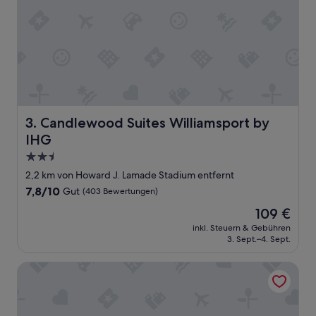
o
a
k
n
f
d
ü
m
r
o
e
d
i
e
n
r
z
n
w
Candlewood Suites Williamsport by IHG
3. Candlewood Suites Williamsport by
s
i
h
IHG
s
o
c
2.5-
w
h
Sterne-
2,2 km von Howard J. Lamade Stadium entfernt
e
e
Unterkunft
r
7.8
7,8/10
Gut
(403 Bewertungen)
n
.
von
s
Der
109 €
C
10,
t
Preis
h
Gut,
inkl. Steuern & Gebühren
o
beträgt
e
3. Sept.–4. Sept.
(403
p
109 €
c
Bewertungen)
“
k
Econo Lodge Williamsport
i
n
i
n