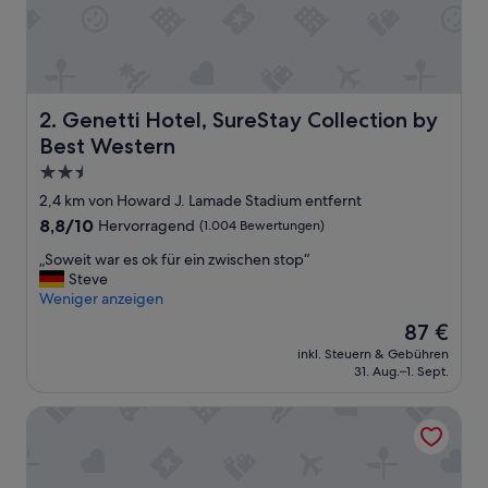
a
n
!
I
l
o
Genetti Hotel, SureStay Collection by Best Western
2. Genetti Hotel, SureStay Collection by
v
Best Western
e
d
2.5-
t
Sterne-
2,4 km von Howard J. Lamade Stadium entfernt
h
Unterkunft
8.8
8,8/10
Hervorragend
(1.004 Bewertungen)
e
von
m
„
„Soweit war es ok für ein zwischen stop“
10,
i
S
Steve
Hervorragend,
x
o
Weniger anzeigen
(1.004
o
w
Bewertungen)
f
Der
87 €
e
o
Preis
inkl. Steuern & Gebühren
i
l
beträgt
31. Aug.–1. Sept.
t
d
87 €
w
t
Candlewood Suites Williamsport by IHG
a
i
r
l
e
e
s
s