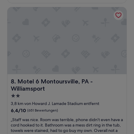
68 €
s
Bewertungen)
o
b
Motel 6 Montoursville, PA - Williamsport
d
c
o
i
r
t
.
w
I
a
n
s
s
v
t
e
e
r
a
y
d
i
o
n
f
v
p
Motel 6 Montoursville, PA - Williamsport
8. Motel 6 Montoursville, PA -
o
r
Williamsport
l
o
v
2.0-
p
e
e
Sterne-
3,8 km von Howard J. Lamade Stadium entfernt
d
r
Unterkunft
b
6.4
6,4/10
(651 Bewertungen)
t
u
von
o
„
„Staff was nice. Room was terrible, phone didn’t even have a
t
10,
i
S
cord hooked to it. Bathroom was a mess dirt ring in the tub,
i
(651
l
t
towels were stained, had to go buy my own. Overall not a
t
Bewertungen)
e