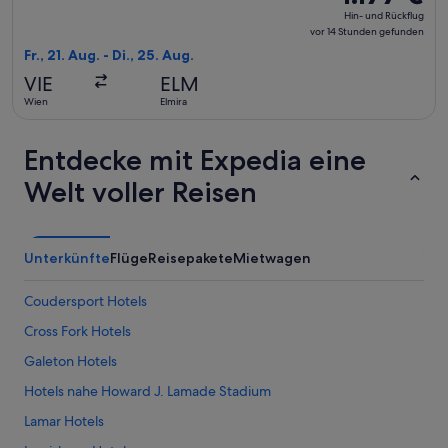
Hin-
Hin- und Rückflug
und
vor 14 Stunden gefunden
Rückflug,
Fr., 21. Aug. - Di., 25. Aug.
vor
VIE
ELM
14 Stunden
Wien
Elmira
gefunden
Entdecke mit Expedia eine
Welt voller Reisen
Unterkünfte
Flüge
Reisepakete
Mietwagen
Coudersport Hotels
Cross Fork Hotels
Galeton Hotels
Hotels nahe Howard J. Lamade Stadium
Lamar Hotels