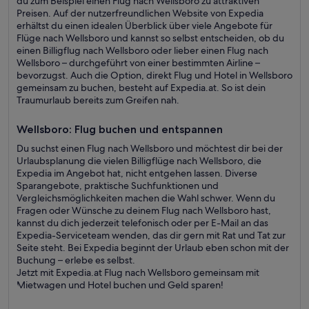
du zum Beispiel einen Flug nach Wellsboro zu attraktiven
Preisen. Auf der nutzerfreundlichen Website von Expedia
erhältst du einen idealen Überblick über viele Angebote für
Flüge nach Wellsboro und kannst so selbst entscheiden, ob du
einen Billigflug nach Wellsboro oder lieber einen Flug nach
Wellsboro – durchgeführt von einer bestimmten Airline –
bevorzugst. Auch die Option, direkt Flug und Hotel in Wellsboro
gemeinsam zu buchen, besteht auf Expedia.at. So ist dein
Traumurlaub bereits zum Greifen nah.
Wellsboro: Flug buchen und entspannen
Du suchst einen Flug nach Wellsboro und möchtest dir bei der
Urlaubsplanung die vielen Billigflüge nach Wellsboro, die
Expedia im Angebot hat, nicht entgehen lassen. Diverse
Sparangebote, praktische Suchfunktionen und
Vergleichsmöglichkeiten machen die Wahl schwer. Wenn du
Fragen oder Wünsche zu deinem Flug nach Wellsboro hast,
kannst du dich jederzeit telefonisch oder per E-Mail an das
Expedia-Serviceteam wenden, das dir gern mit Rat und Tat zur
Seite steht. Bei Expedia beginnt der Urlaub eben schon mit der
Buchung – erlebe es selbst.
Jetzt mit Expedia.at Flug nach Wellsboro gemeinsam mit
Mietwagen und Hotel buchen und Geld sparen!