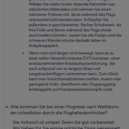
Wählen Sie relativ locker sitzende Klamotten aus
natürlichen Materialien und nehmen Sie einen
wärmeren Pullover mit, da es während des Flugs
unerwartet kühl werden kann. Schlüpfen Sie
außerdem in geschlossenes, flaches Schuhwerk, da
Ihre Füße und Beine während des Flugs etwas
anschwellen könnten. Lassen Sie die Pumps und die
schweren Wanderschuhe deshalb lieber im
Aufgabegepäck.
Wenn man sich länger nicht bewegt, kann es zu
einer tiefen Venenthrombose (TVT) kommen, einer
ernstzunehmenden Kreislaufsystemstörung, die
auch aufgrund von zu langem Sitzen auf
Langstreckenflügen vorkommen kann. Zum Glück
kann man Vorsichtsmaßnahmen treffen, indem man
genügend trinkt, desöfteren den Flugzeuggang
entlanggeht und Kompressionsstrümpfe nutzt.
Wie kommen Sie bei einer Flugreise nach Wellsboro
am schnellsten durch die Flughafenkontrollen?
Die Antwort ist simpel: Seien Sie gut vorbereitet.
Wir haben für Sie einige nützliche Tipps gesammelt,