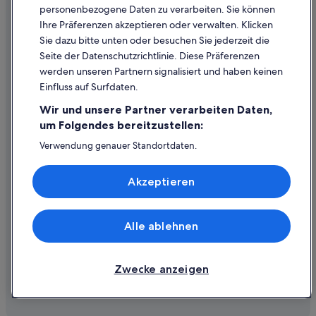
personenbezogene Daten zu verarbeiten. Sie können
Inhaltsrichtlinien und Melden von Inhalten
Ihre Präferenzen akzeptieren oder verwalten. Klicken
Sie dazu bitte unten oder besuchen Sie jederzeit die
Hilfe
Seite der Datenschutzrichtlinie. Diese Präferenzen
werden unseren Partnern signalisiert und haben keinen
Hilfe
Einfluss auf Surfdaten.
Buchung ändern oder stornieren
Wir und unsere Partner verarbeiten Daten,
Rückerstattungsprozess und Zeitrahmen
um Folgendes bereitzustellen:
Buchen Sie einen Flug mit einer Gutschrift bei der Fluggesellschaft
Verwendung genauer Standortdaten.
Endgeräteeigenschaften zur Identifikation aktiv abfragen.
Internationale Reisedokumente
Speichern von oder Zugriff auf Informationen auf einem
Akzeptieren
Endgerät. Personalisierte Werbung und Inhalte, Messung
von Werbeleistung und der Performance von Inhalten,
Zielgruppenforschung sowie Entwicklung und
Verbesserung von Angeboten.
Alle ablehnen
© 2026 Expedia, Inc., ein Unternehmen der Expedia Group. Alle Rechte
Liste der Partner (Lieferanten)
vorbehalten. Expedia und das Expedia-Logo sind Handelsmarken oder
eingetragene Handelsmarken von Expedia, Inc.
Zwecke anzeigen