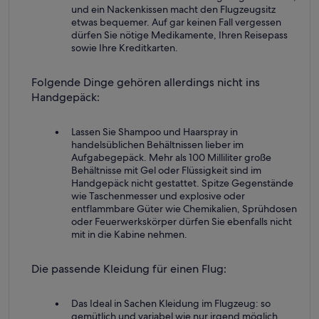
und ein Nackenkissen macht den Flugzeugsitz
etwas bequemer. Auf gar keinen Fall vergessen
dürfen Sie nötige Medikamente, Ihren Reisepass
sowie Ihre Kreditkarten.
Folgende Dinge gehören allerdings nicht ins
Handgepäck:
Lassen Sie Shampoo und Haarspray in
handelsüblichen Behältnissen lieber im
Aufgabegepäck. Mehr als 100 Milliliter große
Behältnisse mit Gel oder Flüssigkeit sind im
Handgepäck nicht gestattet. Spitze Gegenstände
wie Taschenmesser und explosive oder
entflammbare Güter wie Chemikalien, Sprühdosen
oder Feuerwerkskörper dürfen Sie ebenfalls nicht
mit in die Kabine nehmen.
Die passende Kleidung für einen Flug:
Das Ideal in Sachen Kleidung im Flugzeug: so
gemütlich und variabel wie nur irgend möglich.