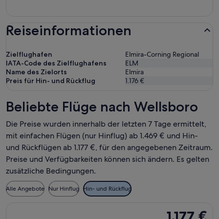
Reiseinformationen
Zielflughafen
Elmira-Corning Regional
IATA-Code des Zielflughafens
ELM
Name des Zielorts
Elmira
Preis für Hin- und Rückflug
1.176 €
Beliebte Flüge nach Wellsboro
Die Preise wurden innerhalb der letzten 7 Tage ermittelt,
mit einfachen Flügen (nur Hinflug) ab 1.469 € und Hin-
und Rückflügen ab 1.177 €, für den angegebenen Zeitraum.
Preise und Verfügbarkeiten können sich ändern. Es gelten
zusätzliche Bedingungen.
Alle Angebote
Nur Hinflug
Hin- und Rückflug
Flug mit Delta auswählen, Abflug Fr., 21. Aug. ab Wien nach E
1.177 €
1.177 €