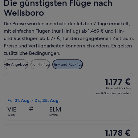
Die günstigsten Flüge nach
Wellsboro
Die Preise wurden innerhalb der letzten 7 Tage ermittelt,
mit einfachen Flügen (nur Hinflug) ab 1.469 € und Hin-
und Rückflügen ab 1.177 €, für den angegebenen Zeitraum.
Preise und Verfügbarkeiten können sich ändern. Es gelten
zusätzliche Bedingungen.
Alle Angebote
Nur Hinflug
Hin- und Rückflug
Flug mit Delta auswählen, Abflug Fr., 21. Aug. ab Wien nach E
1.177 €
1.177 €
Hin-
Hin- und Rückflug
und
vor 14 Stunden gefunden
Rückflug,
Fr., 21. Aug. - Di., 25. Aug.
vor
VIE
ELM
14 Stunden
Wien
Elmira
gefunden
Flug mit Delta auswählen, Abflug Fr., 21. Aug. ab Wien nach E
1.178 €
1.178 €
Hin-