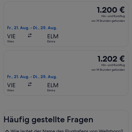
Flug mit Air France auswählen, Abflug Fr., 21. Aug. ab Wien 
1.200 €
1.200 €
Hin-
Hin- und Rückflug
und
vor 14 Stunden gefunden
Rückflug,
Fr., 21. Aug. - Di., 25. Aug.
vor
VIE
ELM
14 Stunden
Wien
Elmira
gefunden
Flug mit Delta auswählen, Abflug Fr., 21. Aug. ab Wien nach 
1.202 €
1.202 €
Hin-
Hin- und Rückflug
und
vor 14 Stunden gefunden
Rückflug,
Fr., 21. Aug. - Di., 25. Aug.
vor
VIE
ELM
14 Stunden
Wien
Elmira
gefunden
Häufig gestellte Fragen
Wie lautet der Name des Flughafens von Wellsboro?