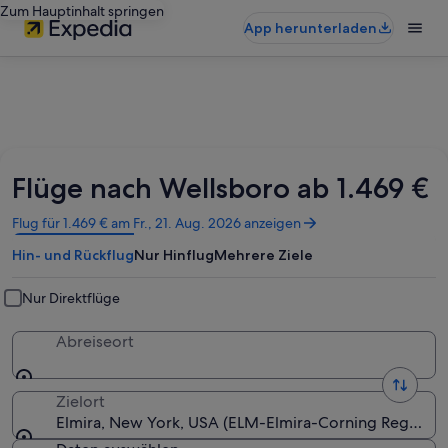
Zum Hauptinhalt springen
App herunterladen
Flüge nach Wellsboro ab 1.469 €
Wird
Flug für 1.469 € am Fr., 21. Aug. 2026 anzeigen
in
Hin- und Rückflug
Nur Hinflug
Mehrere Ziele
einem
neuen
Fenster
Nur Direktflüge
geöffnet
Abreiseort
Zielort
Elmira, New York, USA (ELM-Elmira-Corning Regional