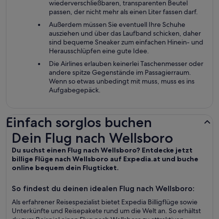
wiederverschließbaren, transparenten Beutel
passen, der nicht mehr als einen Liter fassen darf.
Außerdem müssen Sie eventuell Ihre Schuhe
ausziehen und über das Laufband schicken, daher
sind bequeme Sneaker zum einfachen Hinein- und
Herausschlüpfen eine gute Idee.
Die Airlines erlauben keinerlei Taschenmesser oder
andere spitze Gegenstände im Passagierraum.
Wenn so etwas unbedingt mit muss, muss es ins
Aufgabegepäck.
Einfach sorglos buchen
Dein Flug nach Wellsboro
Dein Flug nach Wellsboro
Du suchst einen Flug nach Wellsboro? Entdecke jetzt
billige Flüge nach Wellsboro auf Expedia.at und buche
online bequem dein Flugticket.
So findest du deinen idealen Flug nach Wellsboro:
Als erfahrener Reisespezialist bietet Expedia Billigflüge sowie
Unterkünfte und Reisepakete rund um die Welt an. So erhältst