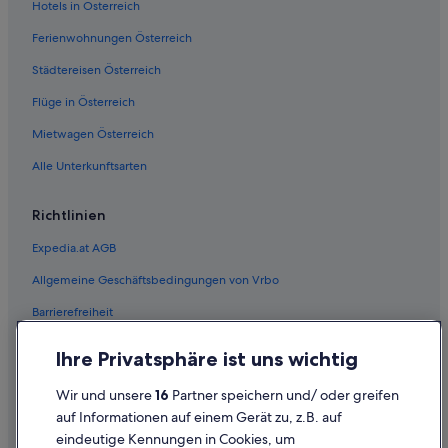
Hotels in Österreich
Ferienwohnungen Österreich
Städtereisen Österreich
Flüge in Österreich
Mietwagen Österreich
Alle Unterkunftsarten
Richtlinien
Expedia.at AGB
Allgemeine Geschäftsbedingungen von Vrbo
Barrierefreiheit
Einreisebestimmungen
Ihre Privatsphäre ist uns wichtig
Datenschutzerklärung
Wir und unsere
16
Partner speichern und/ oder greifen
Cookie-Erklärung
auf Informationen auf einem Gerät zu, z.B. auf
eindeutige Kennungen in Cookies, um
Rechtliche Hinweise/Kontakt