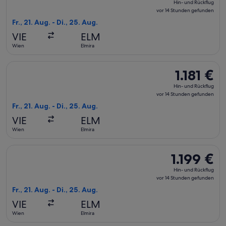
Hin- und Rückflug
und
vor 14 Stunden gefunden
Rückflug,
Fr., 21. Aug. - Di., 25. Aug.
vor
VIE
ELM
14 Stunden
Wien
Elmira
gefunden
Flug mit Delta auswählen, Abflug Fr., 21. Aug. ab Wien nach E
1.181 €
1.181 €
Hin-
Hin- und Rückflug
und
vor 14 Stunden gefunden
Rückflug,
Fr., 21. Aug. - Di., 25. Aug.
vor
VIE
ELM
14 Stunden
Wien
Elmira
gefunden
Flug mit Air France auswählen, Abflug Fr., 21. Aug. ab Wien n
1.199 €
1.199 €
Hin-
Hin- und Rückflug
und
vor 14 Stunden gefunden
Rückflug,
Fr., 21. Aug. - Di., 25. Aug.
vor
VIE
ELM
14 Stunden
Wien
Elmira
gefunden