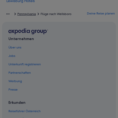
Lewisburg Hotels
Accor Hotels in Rom
Deine Reise planen
Pennsylvania
Flüge nach Wellsboro
Rom Hotels
Motels in Rom
Roulette Hotels
Unternehmen
Sayre Hotels
Über uns
Towanda Hotels
Jobs
Unterkunft registrieren
Partnerschaften
Werbung
Presse
Erkunden
Reiseführer Österreich