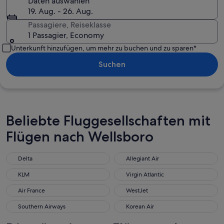
Daten auswählen
19. Aug. - 26. Aug.
Passagiere, Reiseklasse
1 Passagier, Economy
Unterkunft hinzufügen, um mehr zu buchen und zu sparen*
Suchen
Beliebte Fluggesellschaften mit
Flügen nach Wellsboro
Delta
Allegiant Air
Delta
Allegiant Air
KLM
Virgin Atlantic
KLM
Virgin Atlantic
Air France
WestJet
Air France
WestJet
Southern Airways
Korean Air
Southern Airways
Korean Air