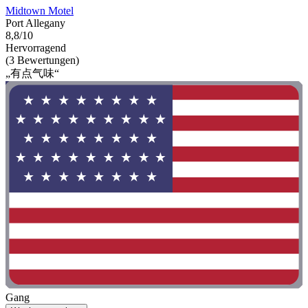
Midtown Motel
Port Allegany
8,8/10
Hervorragend
(3 Bewertungen)
„有点气味“
Gang