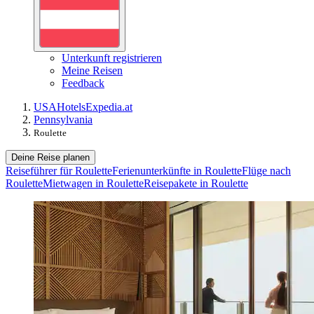
Unterkunft registrieren
Meine Reisen
Feedback
USA
Hotels
Expedia.at
Pennsylvania
Roulette
Deine Reise planen
Reiseführer für Roulette
Ferienunterkünfte in Roulette
Flüge nach
Roulette
Mietwagen in Roulette
Reisepakete in Roulette