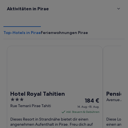
Aktivitäten in Pirae
Top-Hotels in Pirae
Ferienwohnungen Pirae
Hotel Royal Tahitien
Pension Par
Hotel Royal Tahitien
Pension
3
Der
184 €
Avenue Arii
Pirae Îles d
out
Preis
Rue Temarii Pirae Tahiti
14. Aug.–15. Aug.
of
beträgt
inkl. Steuern & Gebühren
5
184 €
Dieses Resort in Strandnähe bietet dir einen
Diese Lodge
pro
angenehmen Aufenthalt in Pirae. Freu dich auf
einen angen