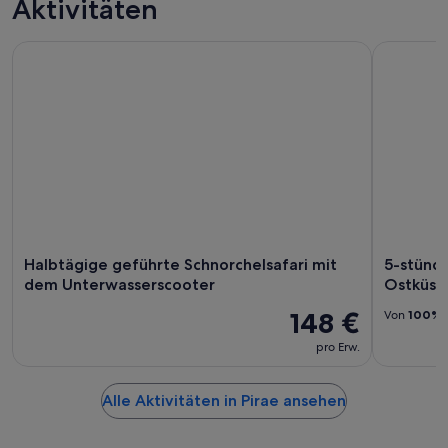
Aktivitäten
Halbtägige geführte Schnorchelsafari mit dem Unterwasser
5-stündig
Halbtägige geführte Schnorchelsafari mit
5-stünd
dem Unterwasserscooter
Ostküst
148 €
Von
100%
pro Erw.
Alle Aktivitäten in Pirae ansehen