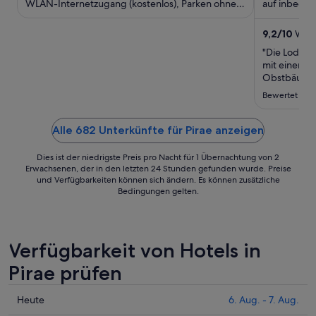
WLAN-Internetzugang (kostenlos), Parken ohne
Nacht
auf inbegri
Service (kostenlos) und ...
Internetzuga
vom
14.
9,2
/
10
Wund
Aug.
"Die Lodge 
bis
mit einer Pr
zum
Obstbäumen 
zum Entspan
15.
Bewertet am 1
aber zweckm
Aug.
Wir hatten 
gebucht, was
Alle 682 Unterkünfte für Pirae anzeigen
Dies ist der niedrigste Preis pro Nacht für 1 Übernachtung von 2
Erwachsenen, der in den letzten 24 Stunden gefunden wurde. Preise
und Verfügbarkeiten können sich ändern. Es können zusätzliche
Bedingungen gelten.
Verfügbarkeit von Hotels in
Pirae prüfen
Prüfe
Heute
6. Aug. - 7. Aug.
die