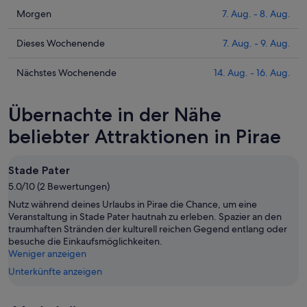
Preise
Prüfe
Morgen
7. Aug. - 8. Aug.
für
die
Pirae
Preise
Prüfe
Dieses Wochenende
7. Aug. - 9. Aug.
heute
für
die
Nacht,
Pirae
Preise
Prüfe
Nächstes Wochenende
14. Aug. - 16. Aug.
6.
morgen
für
die
Aug.
Nacht,
Pirae
Preise
Übernachte in der Nähe
-
7.
dieses
für
7.
Aug.
Wochenende,
Pirae
beliebter Attraktionen in Pirae
Aug.
-
7.
am
8.
Aug.
nächsten
Stade Pater
Aug.
-
Wochenende,
5.0/10 (2 Bewertungen)
9.
14.
Aug.
Aug.
Nutz während deines Urlaubs in Pirae die Chance, um eine
-
Veranstaltung in Stade Pater hautnah zu erleben. Spazier an den
traumhaften Stränden der kulturell reichen Gegend entlang oder
16.
besuche die Einkaufsmöglichkeiten.
Aug.
Weniger anzeigen
Unterkünfte anzeigen