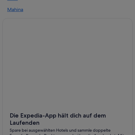
Punaauia Hotels
Mahina
Hotels nahe Vai'ava Beach
Inseln über dem Winde: Hotels
Die Expedia-App hält dich auf dem
Laufenden
Spare bei ausgewählten Hotels und sammle doppelte