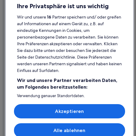
Einreisebestimmungen
Ihre Privatsphäre ist uns wichtig
Datenschutzerklärung
Wir und unsere
16
Partner speichern und/ oder greifen
Cookie-Erklärung
auf Informationen auf einem Gerät zu, z.B. auf
eindeutige Kennungen in Cookies, um
Rechtliche Hinweise/Kontakt
personenbezogene Daten zu verarbeiten. Sie können
Inhaltsrichtlinien und Melden von Inhalten
Ihre Präferenzen akzeptieren oder verwalten. Klicken
Sie dazu bitte unten oder besuchen Sie jederzeit die
Hilfe
Seite der Datenschutzrichtlinie. Diese Präferenzen
werden unseren Partnern signalisiert und haben keinen
Hilfe
Einfluss auf Surfdaten.
Buchung ändern oder stornieren
Wir und unsere Partner verarbeiten Daten,
Rückerstattungsprozess und Zeitrahmen
um Folgendes bereitzustellen:
Buchen Sie einen Flug mit einer Gutschrift bei der Fluggesellschaft
Verwendung genauer Standortdaten.
Endgeräteeigenschaften zur Identifikation aktiv abfragen.
Internationale Reisedokumente
Speichern von oder Zugriff auf Informationen auf einem
Akzeptieren
Endgerät. Personalisierte Werbung und Inhalte, Messung
von Werbeleistung und der Performance von Inhalten,
Zielgruppenforschung sowie Entwicklung und
Verbesserung von Angeboten.
Alle ablehnen
© 2026 Expedia, Inc., ein Unternehmen der Expedia Group. Alle Rechte
Liste der Partner (Lieferanten)