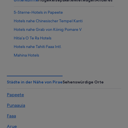
5-Sterne-Hotels in Papeete
Hotels nahe Chinesischer Tempel Kanti
Hotels nahe Grab von König Pomare V
Hitia’a O Te Ra Hotels
Hotels nahe Tahiti Faaa Intl.
Mahina Hotels
Hotels nahe Marae Arahurahu Tempek
Papara Hotels
Campingplätze in Papeete
Städte in der Nähe von Pirae
Sehenswürdige Orte
Golf in Papeete
Papeete
Günstige in Papeete
Punaauia
Hotel-Resorts in Papeete
Strand in Papeete
Faaa
Papeete Hotels
Arue