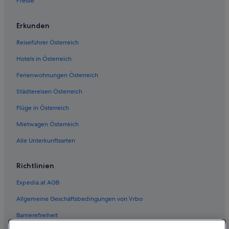
Presse
Erkunden
Reiseführer Österreich
Hotels in Österreich
Ferienwohnungen Österreich
Städtereisen Österreich
Flüge in Österreich
Mietwagen Österreich
Alle Unterkunftsarten
Richtlinien
Expedia.at AGB
Allgemeine Geschäftsbedingungen von Vrbo
Barrierefreiheit