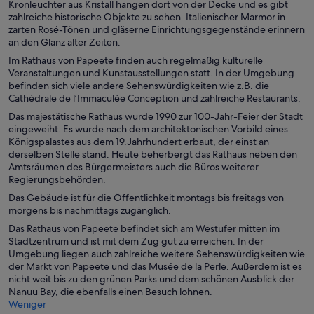
Kronleuchter aus Kristall hängen dort von der Decke und es gibt
zahlreiche historische Objekte zu sehen. Italienischer Marmor in
zarten Rosé-Tönen und gläserne Einrichtungsgegenstände erinnern
an den Glanz alter Zeiten.
Im Rathaus von Papeete finden auch regelmäßig kulturelle
Veranstaltungen und Kunstausstellungen statt. In der Umgebung
befinden sich viele andere Sehenswürdigkeiten wie z.B. die
Cathédrale de l’Immaculée Conception und zahlreiche Restaurants.
Das majestätische Rathaus wurde 1990 zur 100-Jahr-Feier der Stadt
eingeweiht. Es wurde nach dem architektonischen Vorbild eines
Königspalastes aus dem 19.Jahrhundert erbaut, der einst an
derselben Stelle stand. Heute beherbergt das Rathaus neben den
Amtsräumen des Bürgermeisters auch die Büros weiterer
Regierungsbehörden.
Das Gebäude ist für die Öffentlichkeit montags bis freitags von
morgens bis nachmittags zugänglich.
Das Rathaus von Papeete befindet sich am Westufer mitten im
Stadtzentrum und ist mit dem Zug gut zu erreichen. In der
Umgebung liegen auch zahlreiche weitere Sehenswürdigkeiten wie
der Markt von Papeete und das Musée de la Perle. Außerdem ist es
nicht weit bis zu den grünen Parks und dem schönen Ausblick der
Nanuu Bay, die ebenfalls einen Besuch lohnen.
Weniger