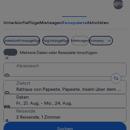
13
von
Papeete
Unterkünfte
Flüge
Mietwagen
Reisepakete
Aktivitäten
Unterkunft hinzugefügt
Flug hinzugefügt
Mietwagen
Economy
Ein großes, gelbes Gebäude mit rotem 
Mehrere Daten oder Reiseziele hinzufügen
Abreiseort
Zielort
Rathaus von Papeete, Papeete, Inseln über dem Winde
Daten
Fr., 21. Aug. - Mo., 24. Aug.
Reisende
2 Reisende, 1 Zimmer
Suchen