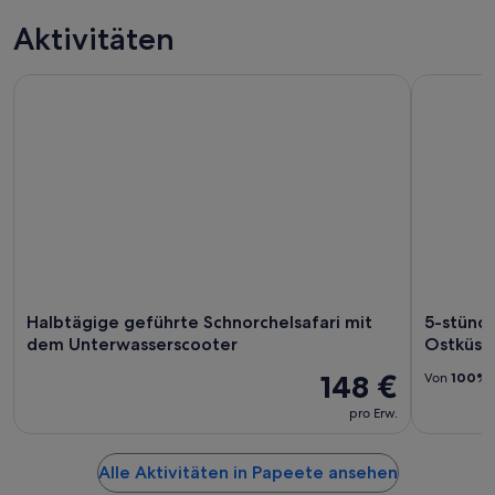
Aktivitäten
Halbtägige geführte Schnorchelsafari mit dem Unterwasser
5-stündig
Halbtägige geführte Schnorchelsafari mit
5-stünd
dem Unterwasserscooter
Ostküst
148 €
Von
100%
pro Erw.
Alle Aktivitäten in Papeete ansehen