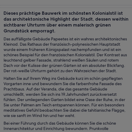
Touren und
Geschichte &
Private &
Abenteuer &
Tagesausflüge
Kultur
individuelle
Outdoor
Dieses prächtige Bauwerk im schönsten Kolonialstil ist
Touren
das architektonische Highlight der Stadt, dessen weithin
sichtbarer Uhrturm über einem malerisch grünen
Grundstück emporragt.
Das auffälligste Gebäude Papeetes ist ein wahres architektonisches
Kleinod. Das Rathaus der französisch-polynesischen Hauptstadt
wurde einem früheren Königspalast nachempfunden und ist ein
schönes Beispiel für den französischen Kolonialstil. Der Kontrast aus
leuchtend gelber Fassade, strahlend weißen Säulen und rotem
Dach vor der Kulisse der grünen Gärten ist ein absoluter Blickfang.
Der rot-weiße Uhrturm gehört zu den Wahrzeichen der Stadt.
Halten Sie auf Ihrem Weg ins Gebäude kurz im schön gepflegten
Vorgarten inne und bewundern Sie die farbenfrohe Fassade des
Prachtbaus. Auf der Veranda, die das gesamte Gebäude
umschließt, werden Sie sich ins 19.Jahrhundert zurückversetzt
fühlen. Der umliegenden Garten bildet eine Oase der Ruhe, in der
Sie unter Palmen am Teich entspannen können. Für ein besonders
meditatives Gefühl beobachten Sie dabei die tahitianische Flagge,
wie sie sanft im Wind hin und her weht.
Bei einer Führung durch das Gebäude können Sie die schöne
Innenarchitektur und Einrichtung bewundern. Prunkvolle