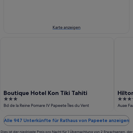
Aug.
-
7.
nächstes
8.
Aug.
Wochenende,
Aug.
-
14.
9.
Aug.
Aug.
-
Karte anzeigen
16.
Aug.
Boutique Hotel Kon Tiki Tahiti
Hilton Ho
Boutique Hotel Kon Tiki Tahiti
Hilto
3
4
out
out
Bd de la Reine Pomare IV Papeete Îles du Vent
Auae Fa
of
of
5
5
Alle 947 Unterkünfte für Rathaus von Papeete anzeigen
Dies ist der niedrigste Preis pro Nacht für 1 Übernachtung von 2 Erwachsenen, der