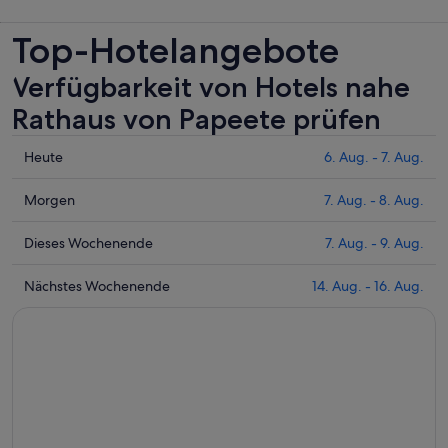
Top-Hotelangebote
Verfügbarkeit von Hotels nahe
Rathaus von Papeete prüfen
Prüfe
Heute
6. Aug. - 7. Aug.
die
Preise
Prüfe
Morgen
7. Aug. - 8. Aug.
nahe
die
Rathaus
Preise
Prüfe
Dieses Wochenende
7. Aug. - 9. Aug.
von
nahe
die
Papeete
Rathaus
Preise
Prüfe
Nächstes Wochenende
14. Aug. - 16. Aug.
für
von
nahe
die
heute
Papeete
Rathaus
Preise
Nacht,
für
von
nahe
6.
morgen
Papeete
Rathaus
Aug.
Nacht,
für
von
-
7.
dieses
Papeete
7.
Aug.
Wochenende,
für