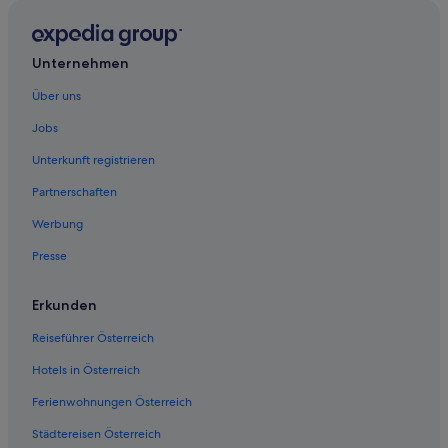
Günstige in Papeete
Hotel-Resorts in Papeete
Strand in Papeete
Unternehmen
Papeete Hotels
Über uns
Punaauia Hotels
Jobs
Hotels nahe Vai'ava Beach
Unterkunft registrieren
Inseln über dem Winde: Hotels
Partnerschaften
Werbung
Presse
Erkunden
Reiseführer Österreich
Hotels in Österreich
Ferienwohnungen Österreich
Städtereisen Österreich