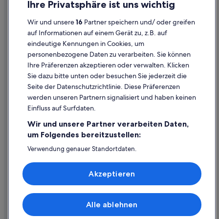
Ihre Privatsphäre ist uns wichtig
Datenschutzerklärung
Wir und unsere
16
Partner speichern und/ oder greifen
Cookie-Erklärung
auf Informationen auf einem Gerät zu, z.B. auf
eindeutige Kennungen in Cookies, um
Rechtliche Hinweise/Kontakt
personenbezogene Daten zu verarbeiten. Sie können
Inhaltsrichtlinien und Melden von Inhalten
Ihre Präferenzen akzeptieren oder verwalten. Klicken
Sie dazu bitte unten oder besuchen Sie jederzeit die
Hilfe
Seite der Datenschutzrichtlinie. Diese Präferenzen
werden unseren Partnern signalisiert und haben keinen
Hilfe
Einfluss auf Surfdaten.
Buchung ändern oder stornieren
Wir und unsere Partner verarbeiten Daten,
Rückerstattungsprozess und Zeitrahmen
um Folgendes bereitzustellen:
Buchen Sie einen Flug mit einer Gutschrift bei der Fluggesellschaft
Verwendung genauer Standortdaten.
Endgeräteeigenschaften zur Identifikation aktiv abfragen.
Internationale Reisedokumente
Speichern von oder Zugriff auf Informationen auf einem
Akzeptieren
Endgerät. Personalisierte Werbung und Inhalte, Messung
von Werbeleistung und der Performance von Inhalten,
Zielgruppenforschung sowie Entwicklung und
Verbesserung von Angeboten.
Alle ablehnen
© 2026 Expedia, Inc., ein Unternehmen der Expedia Group. Alle Rechte
Liste der Partner (Lieferanten)
vorbehalten. Expedia und das Expedia-Logo sind Handelsmarken oder