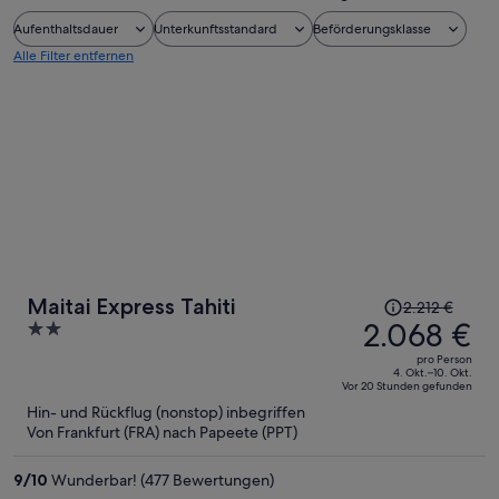
Aufenthaltsdauer
Unterkunftsstandard
Beförderungsklasse
Alle Filter entfernen
Der
Maitai Express Tahiti
2.212 €
Preis
2.068 €
2
betrug
out
pro Person
2.212 €,
of
4. Okt.–10. Okt.
Vor 20 Stunden gefunden
jetzt
5
Hin- und Rückflug (nonstop) inbegriffen
beträgt
Von Frankfurt (FRA) nach Papeete (PPT)
er
2.068 €
9
/
10
Wunderbar! (477 Bewertungen)
pro