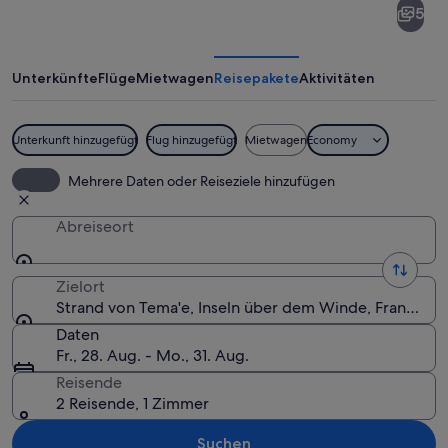
5
von
Tema'e
Unterkünfte
Flüge
Mietwagen
Reisepakete
Aktivitäten
Unterkunft hinzugefügt
Flug hinzugefügt
Mietwagen
Economy
Ein türkisnes Meer mit badenden und 
Mehrere Daten oder Reiseziele hinzufügen
Abreiseort
Zielort
Strand von Tema'e, Inseln über dem Winde, Französis
Daten
Fr., 28. Aug. - Mo., 31. Aug.
Reisende
2 Reisende, 1 Zimmer
Suchen