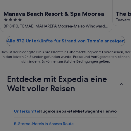
Manava Beach Resort & Spa Moorea
The b
4
Teavaro
out
BP 3410, TEMAE, MAHAREPA Moorea-Maiao Windward
Islands
of
5
Alle 572 Unterkünfte für Strand von Tema'e anzeigen
Dies ist der niedrigste Preis pro Nacht für 1 Übernachtung von 2 Erwachsenen, der
in den letzten 24 Stunden gefunden wurde. Preise und Verfügbarkeiten können
sich ändern. Es können zusätzliche Bedingungen gelten.
Entdecke mit Expedia eine
Welt voller Reisen
Unterkünfte
Flüge
Reisepakete
Mietwagen
Ferienwohnung
5-Sterne-Hotels in Ananas Route