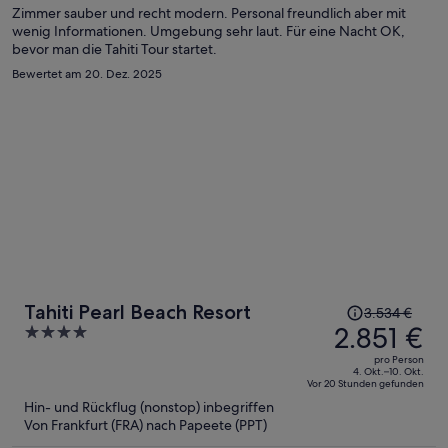
Person
Zimmer sauber und recht modern. Personal freundlich aber mit
wenig Informationen. Umgebung sehr laut. Für eine Nacht OK,
bevor man die Tahiti Tour startet.
Bewertet am 20. Dez. 2025
Der
Tahiti Pearl Beach Resort
3.534 €
Preis
2.851 €
4
betrug
out
pro Person
3.534 €,
of
4. Okt.–10. Okt.
Vor 20 Stunden gefunden
jetzt
5
Hin- und Rückflug (nonstop) inbegriffen
beträgt
Von Frankfurt (FRA) nach Papeete (PPT)
er