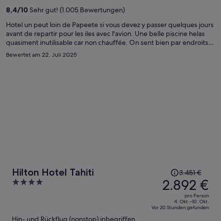
2.851 €
8,4
/
10
Sehr gut! (1.005 Bewertungen)
pro
Person
Hotel un peut loin de Papeete si vous devez y passer quelques jours
avant de repartir pour les iles avec l'avion. Une belle piscine helas
quasiment inutilisable car non chauffée. On sent bien par endroits
que cet hotel aurait besoin de renovations. Le fait d'avoir vendu une
Bewertet am 22. Juli 2025
partie des chambres pour en faire des appartements reflette un
problème d'argent et d'explique pourquoi certains details et
endroits sont quasiment en ruine. Comme le jacuzzi qui est
inutilisable (froid et beaucoup de carreaux cassés). Le restaurant est
assez quelconque (la peche du jour est en faite du poisson congelé)
Der
Hilton Hotel Tahiti
3.451 €
Preis
2.892 €
4
betrug
out
pro Person
3.451 €,
of
4. Okt.–10. Okt.
Vor 20 Stunden gefunden
jetzt
5
Hin- und Rückflug (nonstop) inbegriffen