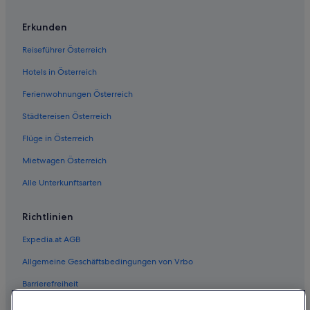
Erkunden
Reiseführer Österreich
Hotels in Österreich
Ferienwohnungen Österreich
Städtereisen Österreich
Flüge in Österreich
Mietwagen Österreich
Alle Unterkunftsarten
Richtlinien
Expedia.at AGB
Allgemeine Geschäftsbedingungen von Vrbo
Barrierefreiheit
Einreisebestimmungen