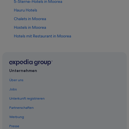
5-Sterne-Hotels in Moorea
Hauru Hotels
Chalets in Moorea
Hostels in Moorea
Hotels mit Restaurant in Moorea
Hotels mit Whirlpool in Moorea
Hotel-Resorts in Moorea
Strand in Moorea
Hotels mit Wellnessbereich in Moorea
Unternehmen
Moorea-Maiao Hotels
Über uns
Pensionen in Moorea
Jobs
Vai'anae Hotels
Unterkunft registrieren
Partnerschaften
Werbung
Presse