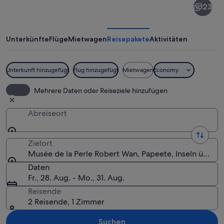
23
de
la
Perle
Unterkünfte
Flüge
Mietwagen
Reisepakete
Aktivitäten
Robert
Wan
Unterkunft hinzugefügt
Flug hinzugefügt
Mietwagen
Economy
Nahaufnahme glänzender, reflektieren
Mehrere Daten oder Reiseziele hinzufügen
Abreiseort
Zielort
Musée de la Perle Robert Wan, Papeete, Inseln über 
Daten
Fr., 28. Aug. - Mo., 31. Aug.
Reisende
2 Reisende, 1 Zimmer
Suchen