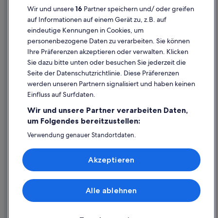
Wir und unsere
16
Partner speichern und/ oder greifen
Cookie-Erklärung
auf Informationen auf einem Gerät zu, z.B. auf
eindeutige Kennungen in Cookies, um
Rechtliche Hinweise/Kontakt
personenbezogene Daten zu verarbeiten. Sie können
Inhaltsrichtlinien und Melden von Inhalten
Ihre Präferenzen akzeptieren oder verwalten. Klicken
Sie dazu bitte unten oder besuchen Sie jederzeit die
Hilfe
Seite der Datenschutzrichtlinie. Diese Präferenzen
werden unseren Partnern signalisiert und haben keinen
Hilfe
Einfluss auf Surfdaten.
Buchung ändern oder stornieren
Wir und unsere Partner verarbeiten Daten,
Rückerstattungsprozess und Zeitrahmen
um Folgendes bereitzustellen:
Buchen Sie einen Flug mit einer Gutschrift bei der Fluggesellschaft
Verwendung genauer Standortdaten.
Endgeräteeigenschaften zur Identifikation aktiv abfragen.
Internationale Reisedokumente
Speichern von oder Zugriff auf Informationen auf einem
Akzeptieren
Endgerät. Personalisierte Werbung und Inhalte, Messung
von Werbeleistung und der Performance von Inhalten,
Zielgruppenforschung sowie Entwicklung und
Verbesserung von Angeboten.
Alle ablehnen
© 2026 Expedia, Inc., ein Unternehmen der Expedia Group. Alle Rechte
Liste der Partner (Lieferanten)
vorbehalten. Expedia und das Expedia-Logo sind Handelsmarken oder
eingetragene Handelsmarken von Expedia, Inc.