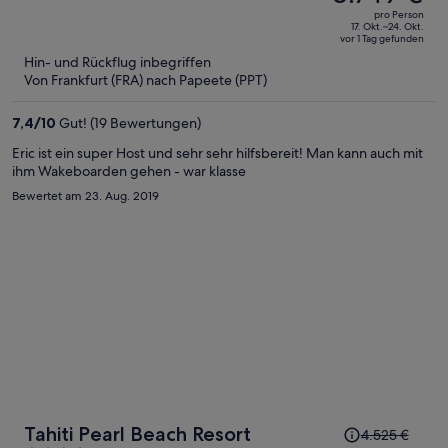
betrug
out
pro Person
3.838 €,
of
17. Okt.–24. Okt.
vor 1 Tag gefunden
jetzt
5
Hin- und Rückflug inbegriffen
beträgt
Von Frankfurt (FRA) nach Papeete (PPT)
er
3.749 €
7,4
/
10
Gut! (19 Bewertungen)
pro
Person
Eric ist ein super Host und sehr sehr hilfsbereit! Man kann auch mit
ihm Wakeboarden gehen - war klasse
Bewertet am 23. Aug. 2019
Der
Tahiti Pearl Beach Resort
4.525 €