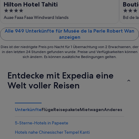
Hilton Hotel Tahiti
Bouti
4
3
out
out
Auae Faaa Faaa Windward Islands
Bd de la
of
of
5
5
Alle 949 Unterkünfte für Musée de la Perle Robert Wan
anzeigen
Dies ist der niedrigste Preis pro Nacht für 1 Übernachtung von 2 Erwachsenen, der
in den letzten 24 Stunden gefunden wurde. Preise und Verfügbarkeiten können
sich ändern. Es können zusätzliche Bedingungen gelten.
Entdecke mit Expedia eine
Welt voller Reisen
Unterkünfte
Flüge
Reisepakete
Mietwagen
Anderes
5-Sterne-Hotels in Papeete
Hotels nahe Chinesischer Tempel Kanti