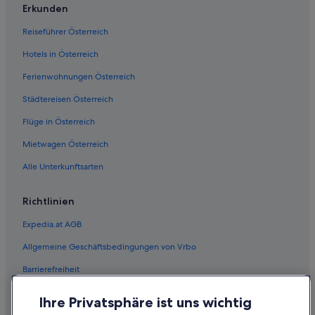
Erkunden
Reiseführer Österreich
Hotels in Österreich
Ferienwohnungen Österreich
Städtereisen Österreich
Flüge in Österreich
Mietwagen Österreich
Alle Unterkunftsarten
Richtlinien
Expedia.at AGB
Allgemeine Geschäftsbedingungen von Vrbo
Barrierefreiheit
Einreisebestimmungen
Ihre Privatsphäre ist uns wichtig
Datenschutzerklärung