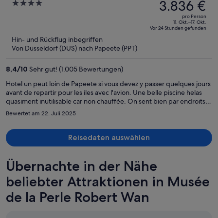
Preis
3.836 €
4
betrug
out
pro Person
4.525 €,
of
11. Okt.–17. Okt.
Vor 24 Stunden gefunden
jetzt
5
Hin- und Rückflug inbegriffen
beträgt
Von Düsseldorf (DUS) nach Papeete (PPT)
er
3.836 €
8,4
/
10
Sehr gut! (1.005 Bewertungen)
pro
Person
Hotel un peut loin de Papeete si vous devez y passer quelques jours
avant de repartir pour les iles avec l'avion. Une belle piscine helas
quasiment inutilisable car non chauffée. On sent bien par endroits
que cet hotel aurait besoin de renovations. Le fait d'avoir vendu une
Bewertet am 22. Juli 2025
partie des chambres pour en faire des appartements reflette un
problème d'argent et d'explique pourquoi certains details et
endroits sont quasiment en ruine. Comme le jacuzzi qui est
Reisedaten auswählen
inutilisable (froid et beaucoup de carreaux cassés). Le restaurant est
assez quelconque (la peche du jour est en faite du poisson congelé)
Übernachte in der Nähe
beliebter Attraktionen in Musée
de la Perle Robert Wan