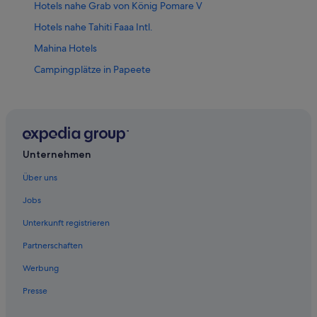
Hotels nahe Grab von König Pomare V
Hotels nahe Tahiti Faaa Intl.
Mahina Hotels
Campingplätze in Papeete
Golf in Papeete
Günstige in Papeete
Hotel-Resorts in Papeete
Strand in Papeete
Unternehmen
Papeete Hotels
Über uns
Punaauia Hotels
Jobs
Hotels nahe Vai'ava Beach
Unterkunft registrieren
Inseln über dem Winde: Hotels
Partnerschaften
Werbung
Presse