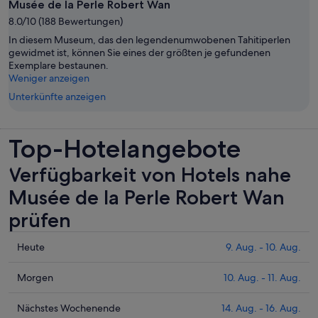
Musée de la Perle Robert Wan
8.0/10 (188 Bewertungen)
In diesem Museum, das den legendenumwobenen Tahitiperlen
gewidmet ist, können Sie eines der größten je gefundenen
Exemplare bestaunen.
Weniger anzeigen
Unterkünfte anzeigen
Top-Hotelangebote
Verfügbarkeit von Hotels nahe
Musée de la Perle Robert Wan
prüfen
Prüfe
Heute
9. Aug. - 10. Aug.
die
Preise
Prüfe
Morgen
10. Aug. - 11. Aug.
nahe
die
Musée
Preise
Prüfe
Nächstes Wochenende
14. Aug. - 16. Aug.