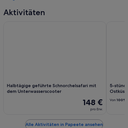
Aktivitäten
Halbtägige geführte Schnorchelsafari mit dem Unterwasser
5-stündig
Halbtägige geführte Schnorchelsafari mit
5-stünd
dem Unterwasserscooter
Ostküst
148 €
Von
100%
pro Erw.
Alle Aktivitäten in Papeete ansehen