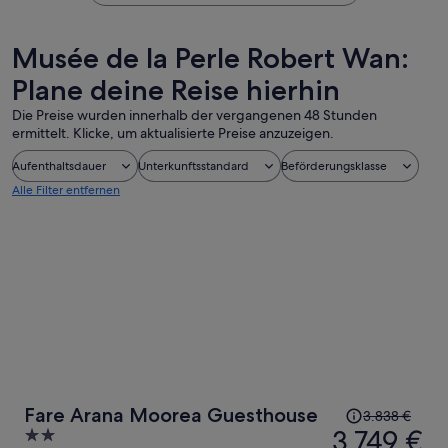
Musée de la Perle Robert Wan:
Plane deine Reise hierhin
Die Preise wurden innerhalb der vergangenen 48 Stunden
ermittelt. Klicke, um aktualisierte Preise anzuzeigen.
Aufenthaltsdauer
Unterkunftsstandard
Beförderungsklasse
Alle Filter entfernen
Der
Fare Arana Moorea Guesthouse
3.838 €
Preis
3.749 €
2