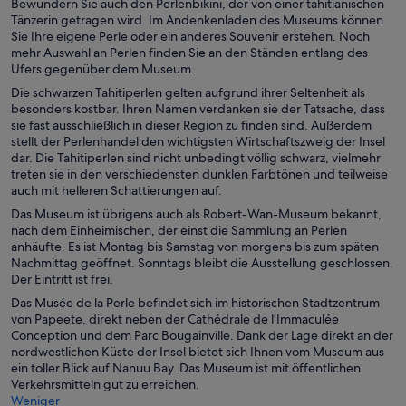
Bewundern Sie auch den Perlenbikini, der von einer tahitianischen
Tänzerin getragen wird. Im Andenkenladen des Museums können
Sie Ihre eigene Perle oder ein anderes Souvenir erstehen. Noch
mehr Auswahl an Perlen finden Sie an den Ständen entlang des
Ufers gegenüber dem Museum.
Die schwarzen Tahitiperlen gelten aufgrund ihrer Seltenheit als
besonders kostbar. Ihren Namen verdanken sie der Tatsache, dass
sie fast ausschließlich in dieser Region zu finden sind. Außerdem
stellt der Perlenhandel den wichtigsten Wirtschaftszweig der Insel
dar. Die Tahitiperlen sind nicht unbedingt völlig schwarz, vielmehr
treten sie in den verschiedensten dunklen Farbtönen und teilweise
auch mit helleren Schattierungen auf.
Das Museum ist übrigens auch als Robert-Wan-Museum bekannt,
nach dem Einheimischen, der einst die Sammlung an Perlen
anhäufte. Es ist Montag bis Samstag von morgens bis zum späten
Nachmittag geöffnet. Sonntags bleibt die Ausstellung geschlossen.
Der Eintritt ist frei.
Das Musée de la Perle befindet sich im historischen Stadtzentrum
von Papeete, direkt neben der Cathédrale de l’Immaculée
Conception und dem Parc Bougainville. Dank der Lage direkt an der
nordwestlichen Küste der Insel bietet sich Ihnen vom Museum aus
ein toller Blick auf Nanuu Bay. Das Museum ist mit öffentlichen
Verkehrsmitteln gut zu erreichen.
Weniger