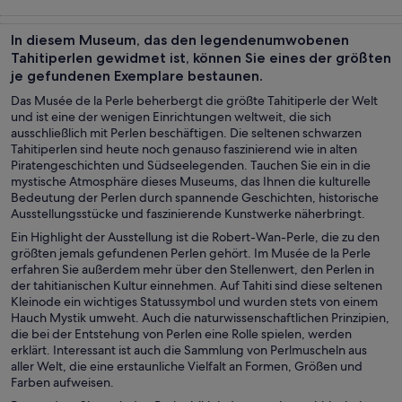
Touren und
Schiffs- und
Private &
Geschichte &
Tagesausflüge
Bootstouren
individuelle
Kultur
In diesem Museum, das den legendenumwobenen
Touren
Tahitiperlen gewidmet ist, können Sie eines der größten
je gefundenen Exemplare bestaunen.
Das Musée de la Perle beherbergt die größte Tahitiperle der Welt
und ist eine der wenigen Einrichtungen weltweit, die sich
ausschließlich mit Perlen beschäftigen. Die seltenen schwarzen
Tahitiperlen sind heute noch genauso faszinierend wie in alten
Piratengeschichten und Südseelegenden. Tauchen Sie ein in die
mystische Atmosphäre dieses Museums, das Ihnen die kulturelle
Bedeutung der Perlen durch spannende Geschichten, historische
Ausstellungsstücke und faszinierende Kunstwerke näherbringt.
Ein Highlight der Ausstellung ist die Robert-Wan-Perle, die zu den
größten jemals gefundenen Perlen gehört. Im Musée de la Perle
erfahren Sie außerdem mehr über den Stellenwert, den Perlen in
der tahitianischen Kultur einnehmen. Auf Tahiti sind diese seltenen
Kleinode ein wichtiges Statussymbol und wurden stets von einem
Hauch Mystik umweht. Auch die naturwissenschaftlichen Prinzipien,
die bei der Entstehung von Perlen eine Rolle spielen, werden
erklärt. Interessant ist auch die Sammlung von Perlmuscheln aus
aller Welt, die eine erstaunliche Vielfalt an Formen, Größen und
Farben aufweisen.