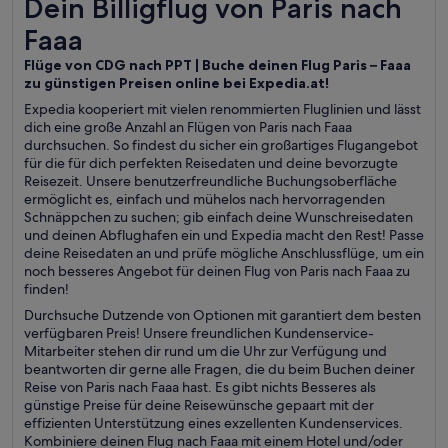
Dein Billigflug von Paris nach Faaa
Dein Billigflug von Paris nach
Faaa
Flüge von CDG nach PPT | Buche deinen Flug Paris – Faaa
zu günstigen Preisen online bei Expedia.at!
Expedia kooperiert mit vielen renommierten Fluglinien und lässt
dich eine große Anzahl an Flügen von Paris nach Faaa
durchsuchen. So findest du sicher ein großartiges Flugangebot
für die für dich perfekten Reisedaten und deine bevorzugte
Reisezeit. Unsere benutzerfreundliche Buchungsoberfläche
ermöglicht es, einfach und mühelos nach hervorragenden
Schnäppchen zu suchen; gib einfach deine Wunschreisedaten
und deinen Abflughafen ein und Expedia macht den Rest! Passe
deine Reisedaten an und prüfe mögliche Anschlussflüge, um ein
noch besseres Angebot für deinen Flug von Paris nach Faaa zu
finden!
Durchsuche Dutzende von Optionen mit garantiert dem besten
verfügbaren Preis! Unsere freundlichen Kundenservice-
Mitarbeiter stehen dir rund um die Uhr zur Verfügung und
beantworten dir gerne alle Fragen, die du beim Buchen deiner
Reise von Paris nach Faaa hast. Es gibt nichts Besseres als
günstige Preise für deine Reisewünsche gepaart mit der
effizienten Unterstützung eines exzellenten Kundenservices.
Kombiniere deinen Flug nach Faaa mit einem Hotel und/oder