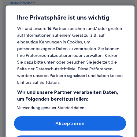
Barrierefreiheit
Einreisebestimmungen
Ihre Privatsphäre ist uns wichtig
Datenschutzerklärung
Wir und unsere
16
Partner speichern und/ oder greifen
Cookie-Erklärung
auf Informationen auf einem Gerät zu, z.B. auf
eindeutige Kennungen in Cookies, um
Rechtliche Hinweise/Kontakt
personenbezogene Daten zu verarbeiten. Sie können
Inhaltsrichtlinien und Melden von Inhalten
Ihre Präferenzen akzeptieren oder verwalten. Klicken
Sie dazu bitte unten oder besuchen Sie jederzeit die
Hilfe
Seite der Datenschutzrichtlinie. Diese Präferenzen
werden unseren Partnern signalisiert und haben keinen
Hilfe
Einfluss auf Surfdaten.
Buchung ändern oder stornieren
Wir und unsere Partner verarbeiten Daten,
Rückerstattungsprozess und Zeitrahmen
um Folgendes bereitzustellen:
Buchen Sie einen Flug mit einer Gutschrift bei der Fluggesellschaft
Verwendung genauer Standortdaten.
Endgeräteeigenschaften zur Identifikation aktiv abfragen.
Internationale Reisedokumente
Speichern von oder Zugriff auf Informationen auf einem
Akzeptieren
Endgerät. Personalisierte Werbung und Inhalte, Messung
von Werbeleistung und der Performance von Inhalten,
Zielgruppenforschung sowie Entwicklung und