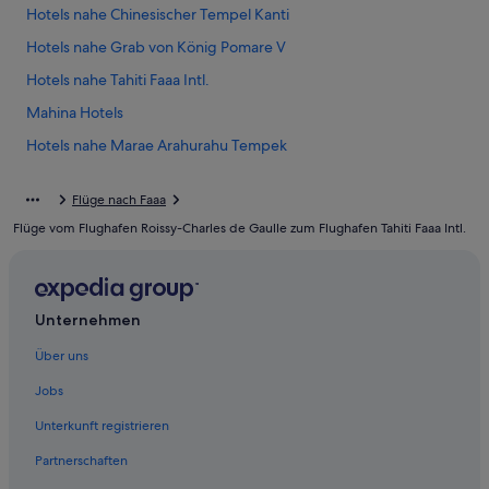
Hotels nahe Chinesischer Tempel Kanti
Hotels nahe Grab von König Pomare V
Hotels nahe Tahiti Faaa Intl.
Mahina Hotels
Hotels nahe Marae Arahurahu Tempek
Campingplätze in Papeete
Flüge nach Faaa
Golf in Papeete
Flüge vom Flughafen Roissy-Charles de Gaulle zum Flughafen Tahiti Faaa Intl.
Günstige in Papeete
Hotel-Resorts in Papeete
Strand in Papeete
Unternehmen
Papeete Hotels
Über uns
Punaauia Hotels
Jobs
Hotels nahe Vai'ava Beach
Unterkunft registrieren
Inseln über dem Winde: Hotels
Partnerschaften