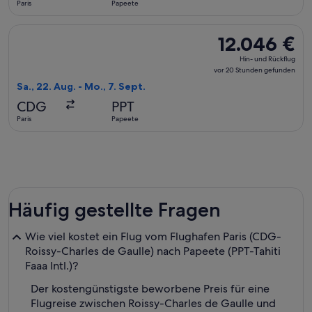
Paris
Papeete
gefunden
Flug mit American Airlines auswählen, Abflug Sa., 22. Aug. a
12.046 €
12.046 €
Hin-
Hin- und Rückflug
und
vor 20 Stunden gefunden
Rückflug,
Sa., 22. Aug. - Mo., 7. Sept.
vor
CDG
PPT
20 Stunden
Paris
Papeete
gefunden
Häufig gestellte Fragen
Wie viel kostet ein Flug vom Flughafen Paris (CDG-
Roissy-Charles de Gaulle) nach Papeete (PPT-Tahiti
Faaa Intl.)?
Der kostengünstigste beworbene Preis für eine
Flugreise zwischen Roissy-Charles de Gaulle und