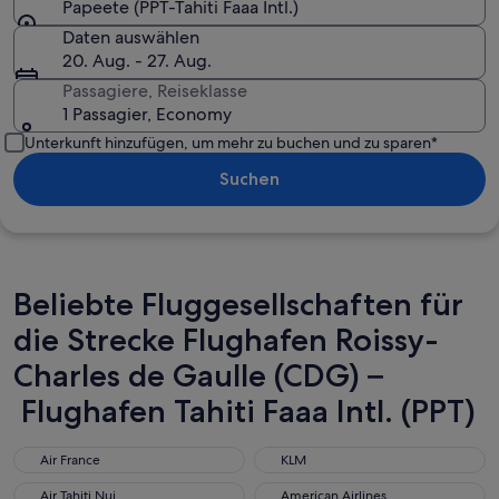
Papeete (PPT-Tahiti Faaa Intl.)
Daten auswählen
20. Aug. - 27. Aug.
Passagiere, Reiseklasse
1 Passagier, Economy
Unterkunft hinzufügen, um mehr zu buchen und zu sparen*
Suchen
Beliebte Fluggesellschaften für
die Strecke Flughafen Roissy-
Charles de Gaulle (CDG) –
Flughafen Tahiti Faaa Intl. (PPT)
Air France
KLM
Air France
KLM
Air Tahiti Nui
American Airlines
Air Tahiti Nui
American Airlines