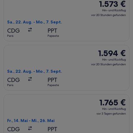
1.573 €
1.573 €
Hin-
Hin- und Rückflug
und
vor 20 Stunden gefunden
Rückflug,
Sa., 22. Aug. - Mo., 7. Sept.
vor
CDG
PPT
20 Stunden
Paris
Papeete
gefunden
Flug mit Condor auswählen, Abflug Sa., 22. Aug. ab Paris na
1.594 €
1.594 €
Hin-
Hin- und Rückflug
und
vor 20 Stunden gefunden
Rückflug,
Sa., 22. Aug. - Mo., 7. Sept.
vor
CDG
PPT
20 Stunden
Paris
Papeete
gefunden
Flug mit Air Tahiti Nui auswählen, Abflug Fr., 14. Mai ab Par
1.765 €
1.765 €
Hin-
Hin- und Rückflug
und
vor 3 Tagen gefunden
Rückflug,
Fr., 14. Mai - Mi., 26. Mai
vor
CDG
PPT
3 Tagen