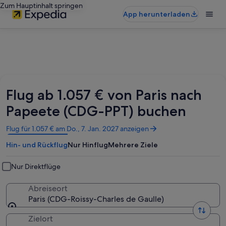
Zum Hauptinhalt springen
App herunterladen
Flug ab 1.057 € von Paris nach
Papeete (CDG-PPT) buchen
Wird
Flug für 1.057 € am Do., 7. Jan. 2027 anzeigen
in
Hin- und Rückflug
Nur Hinflug
Mehrere Ziele
einem
neuen
Fenster
Nur Direktflüge
geöffnet
Abreiseort
Paris (CDG-Roissy-Charles de Gaulle)
Zielort