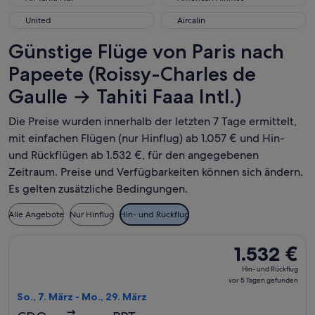
United
Aircalin
United
Aircalin
Günstige Flüge von Paris nach
Papeete (Roissy-Charles de
Gaulle → Tahiti Faaa Intl.)
Die Preise wurden innerhalb der letzten 7 Tage ermittelt,
mit einfachen Flügen (nur Hinflug) ab 1.057 € und Hin-
und Rückflügen ab 1.532 €, für den angegebenen
Zeitraum. Preise und Verfügbarkeiten können sich ändern.
Es gelten zusätzliche Bedingungen.
Alle Angebote
Nur Hinflug
Hin- und Rückflug
Flug mit Air France auswählen, Abflug So., 7. März ab Paris 
1.532 €
1.532 €
Hin-
Hin- und Rückflug
und
vor 5 Tagen gefunden
Rückflug,
So., 7. März - Mo., 29. März
vor