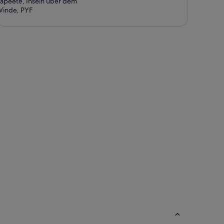
apeete, Inseln über dem
inde, PYF