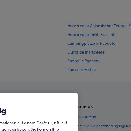
Hotels nahe Chinesischer Tempel K
Hotels nahe Tahiti Faaa Intl.
Campingplätze in Papeete
Günstige in Papeete
Strand in Papeete
Punaauia Hotels
Inseln über dem Winde: Hotels
Richtlinien
ig
 Österreich
Expedia.at AGB
mationen auf einem Gerät zu, z.B. auf
terreich
Allgemeine Geschäftsbedingungen v
zu verarbeiten. Sie können Ihre