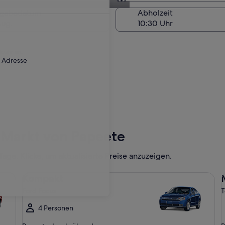
Am Abholort
kgabedatum
Abholzeit
Aug.
ebühr an.
r Adresse
Markt von Papeete
ge. Klicke, um aktualisierte Preise anzuzeigen.
Kompakt Ford Focus
Mi
Kompakt
Ford Focus
T
4 Personen