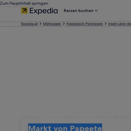
Zum Hauptinhalt springen
Reisen buchen
Expedia.at
Mietwagen
Französisch-Polynesien
Inseln über 
Autovermietung in Ma
Abholort
Abholort
Markt von Papeete