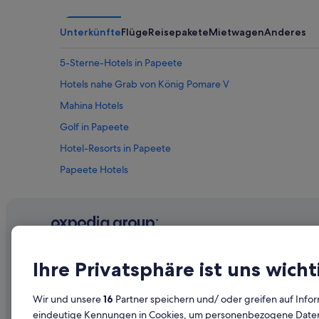
Unterkünfte
Flüge
Reisepakete
Mietwagen
Anderes
5-Sterne-Hotels in Papeete
Hotels nahe Grab von König Pomare V
Mahina Hotels
Golf in Papeete
Hotel-Resorts in Papeete
Papeete Hotels
Hotels nahe Vai'ava Beach
Unternehmen
Erkunden
Ihre Privatsphäre ist uns wicht
Über uns
Reiseführer
Wir und unsere
16
Partner speichern und/ oder greifen auf Infor
Jobs
Hotels in Ös
eindeutige Kennungen in Cookies, um personenbezogene Daten 