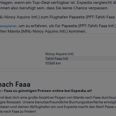
gen, wenn ein Top-Deal verfügbar ist. Expedia vergleicht die 
nen also beruhigt sein, dass Sie keine Chance verpassen.
inoy Aquino Intl.) zum Flughafen Papeete (PPT-Tahiti Faaa In
, um zu erfahren, ob für Papeete (PPT-Tahiti Faaa In
eiseplaner
fen Manila (MNL-Ninoy Aquino Intl.) kommen.
Ninoy Aquino Intl.
Tahiti Faaa Intl.
10365
km
 nach Faaa
 – Faaa zu günstigen Preisen online bei Expedia.at!
nd lässt dich eine große Anzahl an Flügen von Manila nach Faaa durchsu
zugte Reisezeit. Unsere benutzerfreundliche Buchungsoberfläche ermögl
daten und deinen Abflughafen ein und Expedia macht den Rest! Passe d
a nach Faaa zu finden!