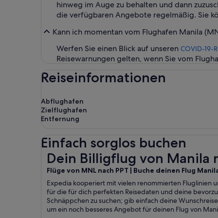
hinweg im Auge zu behalten und dann zuzuschla
die verfügbaren Angebote regelmäßig. Sie kön
Kann ich momentan vom Flughafen Manila (MNL-N
Werfen Sie einen Blick auf unseren
COVID-19-R
Reisewarnungen gelten, wenn Sie vom Flugha
Reiseinformationen
Abflughafen
Zielflughafen
Entfernung
Einfach sorglos buchen
Dein Billigflug von Manila nach Faaa
Dein Billigflug von Manila
Flüge von MNL nach PPT | Buche deinen Flug Manila
Expedia kooperiert mit vielen renommierten Fluglinien u
für die für dich perfekten Reisedaten und deine bevor
Schnäppchen zu suchen; gib einfach deine Wunschreise
um ein noch besseres Angebot für deinen Flug von Manil