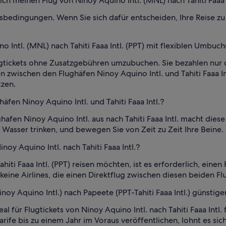
 meinen Flug von Ninoy Aquino Intl. (MNL) nach Tahiti Faaa In
sbedingungen. Wenn Sie sich dafür entscheiden, Ihre Reise zu 
 Intl. (MNL) nach Tahiti Faaa Intl. (PPT) mit flexiblen Umbuch
Flugtickets ohne Zusatzgebühren umzubuchen. Sie bezahlen nur
zwischen den Flughäfen Ninoy Aquino Intl. und Tahiti Faaa Int
zen.
fen Ninoy Aquino Intl. und Tahiti Faaa Intl.?
afen Ninoy Aquino Intl. aus nach Tahiti Faaa Intl. macht dies
 Wasser trinken, und bewegen Sie von Zeit zu Zeit Ihre Beine.
noy Aquino Intl. nach Tahiti Faaa Intl.?
iti Faaa Intl. (PPT) reisen möchten, ist es erforderlich, eine
eine Airlines, die einen Direktflug zwischen diesen beiden Fl
oy Aquino Intl.) nach Papeete (PPT-Tahiti Faaa Intl.) günstige
al für Flugtickets von Ninoy Aquino Intl. nach Tahiti Faaa Int
Tarife bis zu einem Jahr im Voraus veröffentlichen, lohnt es s