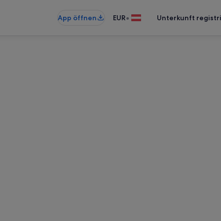
•
App öffnen
EUR
Unterkunft registr