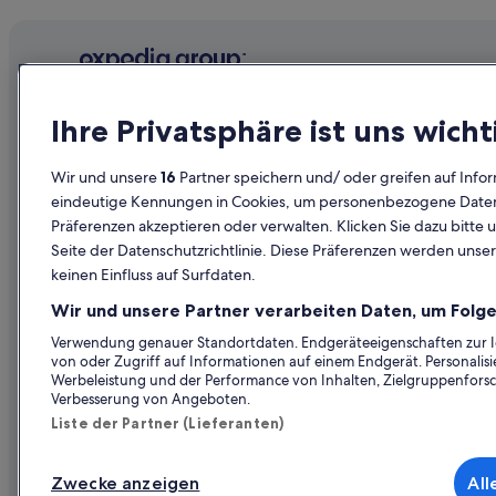
Punaauia Hotels
Inseln über dem Winde: Hotels
Unternehmen
Erkunden
Ihre Privatsphäre ist uns wicht
Über uns
Reiseführer
Wir und unsere
16
Partner speichern und/ oder greifen auf Infor
Jobs
Hotels in Ös
eindeutige Kennungen in Cookies, um personenbezogene Daten 
Präferenzen akzeptieren oder verwalten. Klicken Sie dazu bitte 
Unterkunft registrieren
Ferienwohn
Seite der Datenschutzrichtlinie. Diese Präferenzen werden unser
Partnerschaften
Städtereise
keinen Einfluss auf Surfdaten.
Werbung
Flüge in Öst
Wir und unsere Partner verarbeiten Daten, um Folge
Presse
Mietwagen 
Verwendung genauer Standortdaten. Endgeräteeigenschaften zur Ide
von oder Zugriff auf Informationen auf einem Endgerät. Personali
Alle Unterku
Werbeleistung und der Performance von Inhalten, Zielgruppenfors
Verbesserung von Angeboten.
Liste der Partner (Lieferanten)
Zwecke anzeigen
All