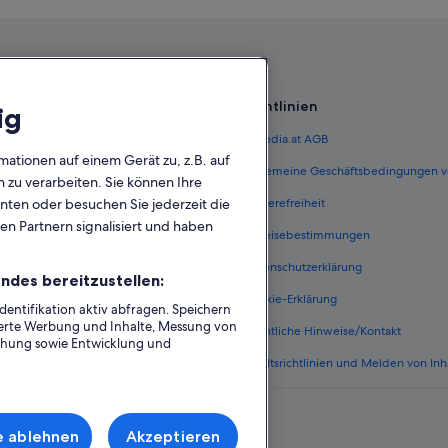
Hotels nahe Vai'ava Beach
Richtlinien
ig
 Österreich
Expedia.at AGB
mationen auf einem Gerät zu, z.B. auf
terreich
Allgemeine Geschäftsbedingungen v
zu verarbeiten. Sie können Ihre
unten oder besuchen Sie jederzeit die
ungen Österreich
Barrierefreiheit
en Partnern signalisiert und haben
n Österreich
Einreisebestimmungen
erreich
Datenschutzerklärung
ndes bereitzustellen:
Österreich
Cookie-Erklärung
ntifikation aktiv abfragen. Speichern
sierte Werbung und Inhalte, Messung von
nftsarten
Rechtliche Hinweise/Kontakt
chung sowie Entwicklung und
Inhaltsrichtlinien und Melden von Inh
e ablehnen
Akzeptieren