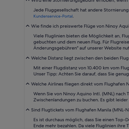
Wird eine Stornierungsgebühr erhoben, wenn ich
Jede Fluggesellschaft hat andere Stornierung
.
Kundenservice-Portal
Wie finde ich preiswerte Flüge von Ninoy Aquino
Viele Fluglinien bieten die Möglichkeit an, 
gebuchten und dem neuen Flug. Für Flugreisen 
Änderungsgebühren" auf unserer Website nut
Welche Distanz liegt zwischen den beiden Flughä
Mit einer Flugdistanz von 10.400 km vom Flugh
Unser Tipp: Achten Sie darauf, dass Sie genug
Welche Airlines fliegen direkt vom Flughafen Ni
Wenn Sie von Ninoy Aquino Intl. (MNL) nach Tah
Zwischenlandungen zu buchen. Es gibt leider k
Sind Flugtickets vom Flughafen Manila (MNL-Nin
Es ist durchaus möglich, dass Sie einen Top-De
Ende mehr bezahlen. Da viele Fluglinien ihre 