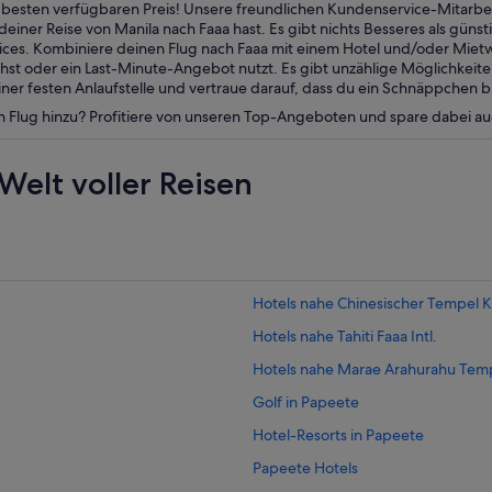
esten verfügbaren Preis! Unsere freundlichen Kundenservice-Mitarbei
einer Reise von Manila nach Faaa hast. Es gibt nichts Besseres als güns
vices. Kombiniere deinen Flug nach Faaa mit einem Hotel und/oder Mie
t oder ein Last-Minute-Angebot nutzt. Es gibt unzählige Möglichkeite
er festen Anlaufstelle und vertraue darauf, dass du ein Schnäppchen b
n Flug hinzu? Profitiere von unseren Top-Angeboten und spare dabei a
Welt voller Reisen
Hotels nahe Chinesischer Tempel K
Hotels nahe Tahiti Faaa Intl.
Hotels nahe Marae Arahurahu Tem
Golf in Papeete
Hotel-Resorts in Papeete
Papeete Hotels