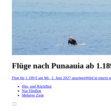
Flüge nach Punaauia ab 1.18
Flug für 1.189 € am Mi., 2. Juni 2027 anzeigen
Wird in einem n
Hin- und Rückflug
Nur Hinflug
Mehrere Ziele