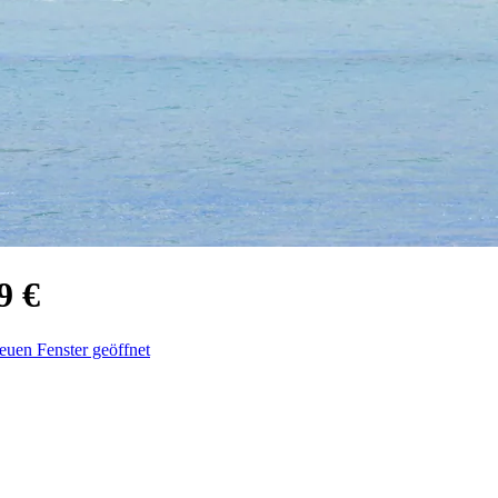
9 €
euen Fenster geöffnet