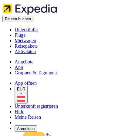
Reisen buchen
Unterkünfte
Flüge
Mietwagen
Reisepakete
Aktivitäten
Angebote
App
Gruppen & Tagungen
App öffnen
EUR
•
Unterkunft registrieren
Hilfe
Meine Reisen
Anmelden