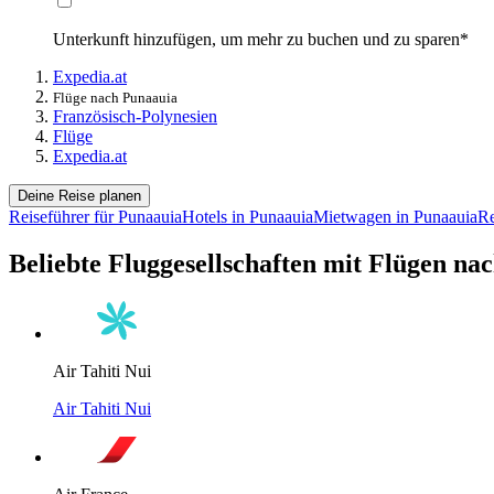
Unterkunft hinzufügen, um mehr zu buchen und zu sparen*
Expedia.at
Flüge nach Punaauia
Französisch-Polynesien
Flüge
Expedia.at
Deine Reise planen
Reiseführer für Punaauia
Hotels in Punaauia
Mietwagen in Punaauia
Re
Beliebte Fluggesellschaften mit Flügen na
Air Tahiti Nui
Air Tahiti Nui