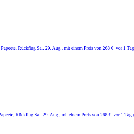
Papeete, Rückflug Sa., 29. Aug., mit einem Preis von 268 €. vor 1 Ta
Papeete, Rückflug Sa., 29. Aug., mit einem Preis von 268 €. vor 1 Tag