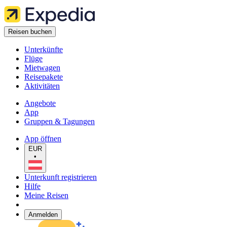
Reisen buchen
Unterkünfte
Flüge
Mietwagen
Reisepakete
Aktivitäten
Angebote
App
Gruppen & Tagungen
App öffnen
EUR
•
Unterkunft registrieren
Hilfe
Meine Reisen
Anmelden